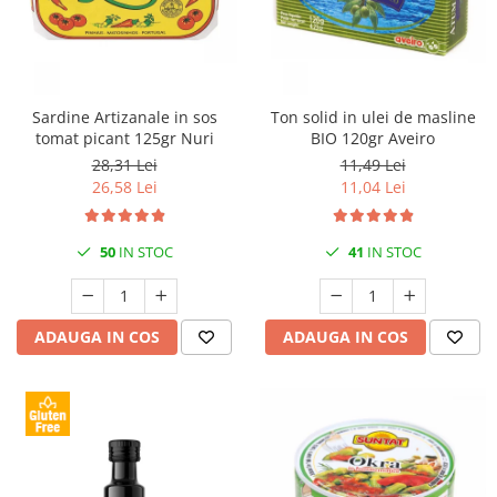
Sardine Artizanale in sos
Ton solid in ulei de masline
tomat picant 125gr Nuri
BIO 120gr Aveiro
28,31 Lei
11,49 Lei
26,58 Lei
11,04 Lei
50
IN STOC
41
IN STOC
ADAUGA IN COS
ADAUGA IN COS