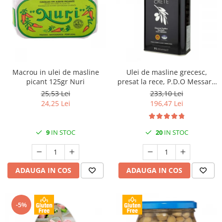
Macrou in ulei de masline
Ulei de masline grecesc,
picant 125gr Nuri
presat la rece, P.D.O Messara
3L Kidonakis
25,53 Lei
233,10 Lei
24,25 Lei
196,47 Lei
9
IN STOC
20
IN STOC
ADAUGA IN COS
ADAUGA IN COS
-5%