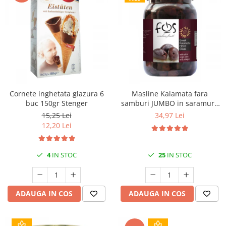
Cornete inghetata glazura 6
Masline Kalamata fara
buc 150gr Stenger
samburi JUMBO in saramura
1kg FOS
15,25 Lei
34,97 Lei
12,20 Lei
4
IN STOC
25
IN STOC
ADAUGA IN COS
ADAUGA IN COS