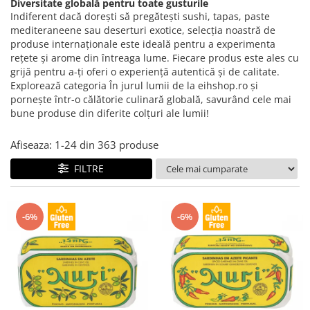
Creme tartinabile
Diversitate globală pentru toate gusturile
Indiferent dacă dorești să pregătești sushi, tapas, paste
Condimente turcesti
mediteraneene sau deserturi exotice, selecția noastră de
Ghimbir murat la borcan
produse internaționale este ideală pentru a experimenta
rețete și arome din întreaga lume. Fiecare produs este ales cu
Alge Nori
grijă pentru a-ți oferi o experiență autentică și de calitate.
Explorează categoria În jurul lumii de la eihshop.ro și
Supa miso
pornește într-o călătorie culinară globală, savurând cele mai
bune produse din diferite colțuri ale lumii!
Afiseaza:
1-
24
din
363
produse
FILTRE
-6%
-6%