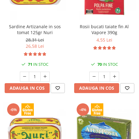
Sardine Artizanale in sos
Rosii bucati taiate fin Al
tomat 125gr Nuri
Vapore 390g
28,31 Lei
4,55 Lei
26,58 Lei
71
IN STOC
70
IN STOC
ADAUGA IN COS
ADAUGA IN COS
-6%
-4%