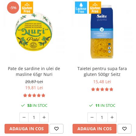
-5%
Pate de sardine in ulei de
Taietei pentru supa fara
masline 65gr Nuri
gluten 500gr Seitz
20,87 Lei
15,48 Lei
19,81 Lei
53
IN STOC
11
IN STOC
ADAUGA IN COS
ADAUGA IN COS