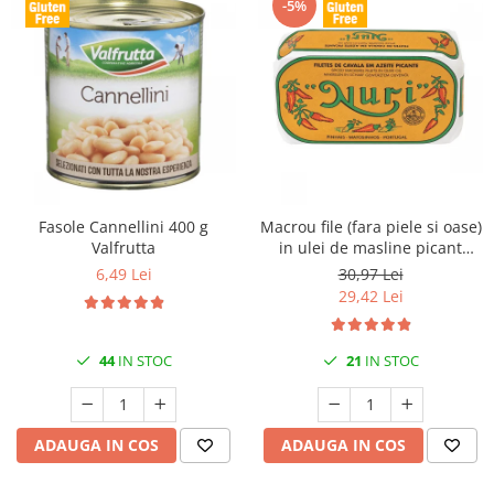
-5%
Fasole Cannellini 400 g
Macrou file (fara piele si oase)
Valfrutta
in ulei de masline picant
125gr Nuri
6,49 Lei
30,97 Lei
29,42 Lei
44
IN STOC
21
IN STOC
ADAUGA IN COS
ADAUGA IN COS