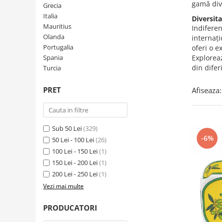
Creme tartinabile
gamă dive
Grecia
Condimente turcesti
Italia
Diversit
Mauritius
Indiferen
Ghimbir murat la borcan
Olanda
internați
Alge Nori
Portugalia
oferi o e
Spania
Exploreaz
Supa miso
din diferi
Turcia
PRET
Afiseaza:
Sub 50 Lei
(329)
-6%
50 Lei - 100 Lei
(26)
100 Lei - 150 Lei
(1)
150 Lei - 200 Lei
(1)
200 Lei - 250 Lei
(1)
Vezi mai multe
PRODUCATORI