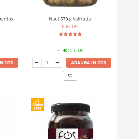
beritos
Naut 570 g Valfrutta
8,87 Lei
40
IN STOC
N COS
ADAUGA IN COS