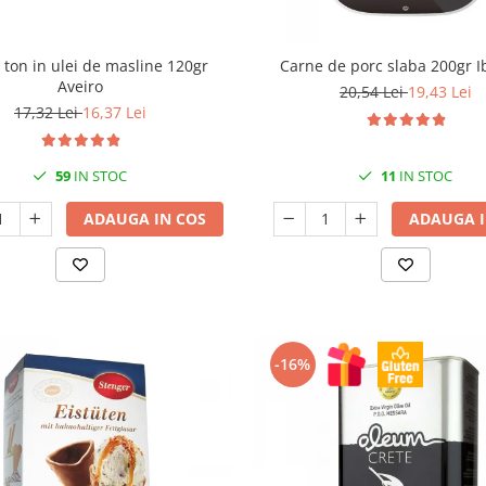
e ton in ulei de masline 120gr
Carne de porc slaba 200gr I
Aveiro
20,54 Lei
19,43 Lei
17,32 Lei
16,37 Lei
59
IN STOC
11
IN STOC
ADAUGA IN COS
ADAUGA I
-16%