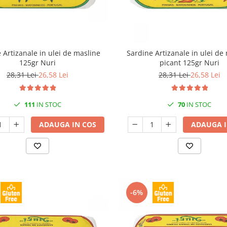
 Artizanale in ulei de masline
Sardine Artizanale in ulei de
125gr Nuri
picant 125gr Nuri
28,31 Lei
26,58 Lei
28,31 Lei
26,58 Lei
111
IN STOC
70
IN STOC
ADAUGA IN COS
ADAUGA I
-6%