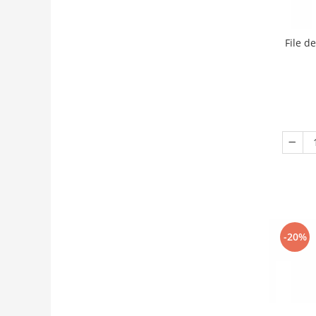
File d
-20%