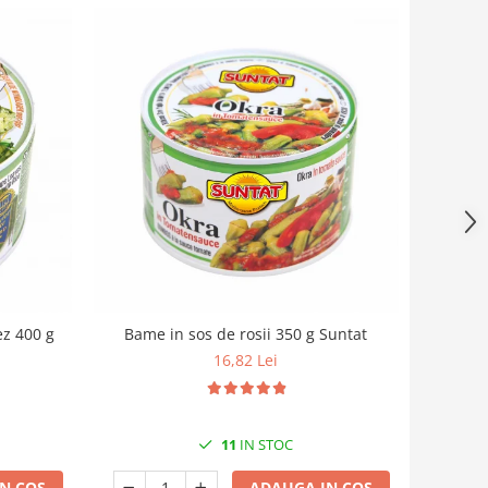
ez 400 g
Bame in sos de rosii 350 g Suntat
16,82 Lei
11
IN STOC
N COS
ADAUGA IN COS