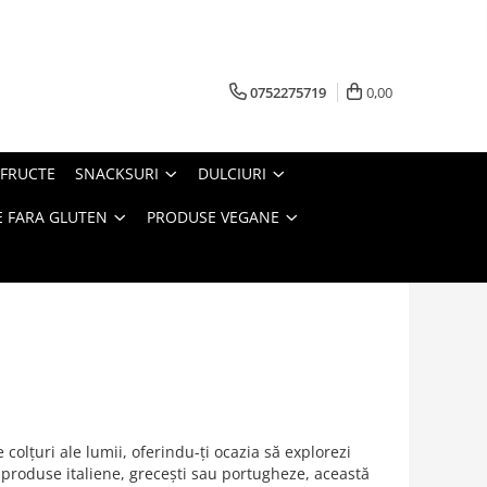
0752275719
0,00
FRUCTE
SNACKSURI
DULCIURI
 FARA GLUTEN
PRODUSE VEGANE
 colțuri ale lumii, oferindu-ți ocazia să explorezi
la produse italiene, grecești sau portugheze, această