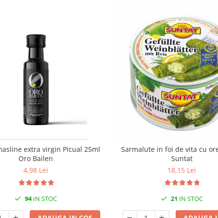
masline extra virgin Picual 25ml
Sarmalute in foi de vita cu or
Oro Bailen
Suntat
4,98 Lei
18,15 Lei
94
IN STOC
21
IN STOC
ADAUGA IN COS
ADAUGA I