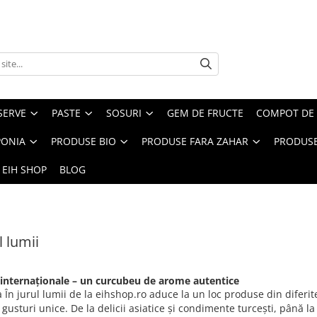
SERVE
PASTE
SOSURI
GEM DE FRUCTE
COMPOT DE 
PONIA
PRODUSE BIO
PRODUSE FARA ZAHAR
PRODUSE
 EIH SHOP
BLOG
l lumii
internaționale – un curcubeu de arome autentice
 În jurul lumii de la eihshop.ro aduce la un loc produse din diferite
și gusturi unice. De la delicii asiatice și condimente turcești, până 