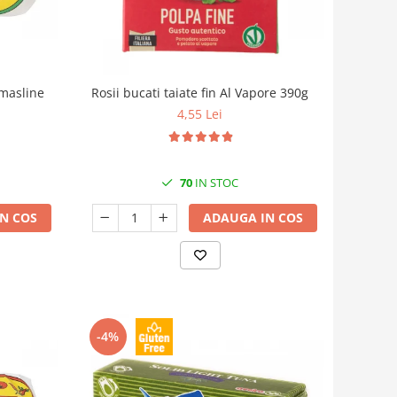
 masline
Rosii bucati taiate fin Al Vapore 390g
4,55 Lei
70
IN STOC
N COS
ADAUGA IN COS
-4%