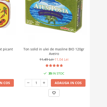
at picant
Ton solid in ulei de masline BIO 120gr
Aveiro
11,49 Lei
11,04 Lei
35
IN STOC
N COS
ADAUGA IN COS