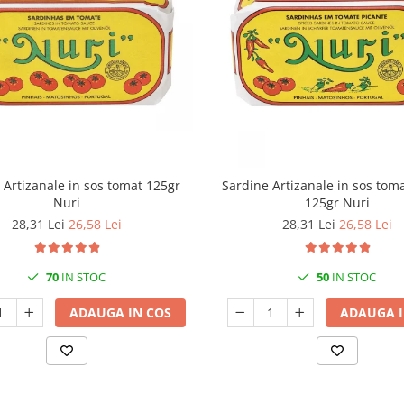
 Artizanale in sos tomat 125gr
Sardine Artizanale in sos tom
Nuri
125gr Nuri
28,31 Lei
26,58 Lei
28,31 Lei
26,58 Lei
70
IN STOC
50
IN STOC
ADAUGA IN COS
ADAUGA I