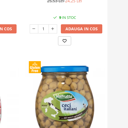
25,53 Lei
24,25 Lei
9
IN STOC
N COS
ADAUGA IN COS