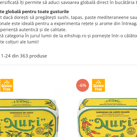
rsificată îți permite să aduci savoarea globală direct în bucătăria t
ate globală pentru toate gusturile
t dacă dorești să pregătești sushi, tapas, paste mediteraneene sau
onale este ideală pentru a experimenta rețete și arome din întreaga
xperiență autentică și de calitate.
ă categoria În jurul lumii de la eihshop.ro și pornește într-o călă
te colțuri ale lumii!
1-
24
din
363
produse
-6%