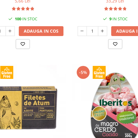
5,66 Lei
33,29 Lei
100
IN STOC
9
IN STOC
ADAUGA IN COS
ADAUGA I
-5%