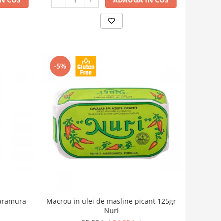
-5%
saramura
Macrou in ulei de masline picant 125gr
Nuri