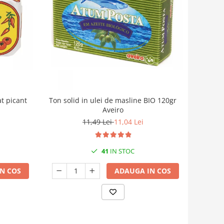
at picant
Ton solid in ulei de masline BIO 120gr
Aveiro
11,49 Lei
11,04 Lei
41
IN STOC
N COS
ADAUGA IN COS