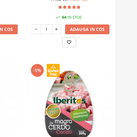
64
IN STOC
N COS
ADAUGA IN COS
-5%