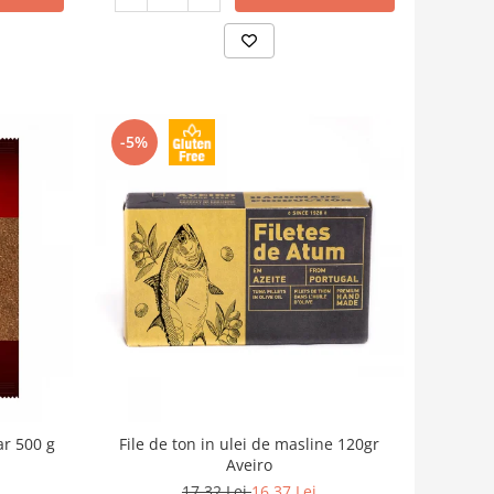
-5%
ar 500 g
File de ton in ulei de masline 120gr
Aveiro
17,32 Lei
16,37 Lei