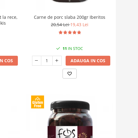
 la rece,
Carne de porc slaba 200gr Iberitos
kis
20,54 Lei
19,43 Lei
11
IN STOC
N COS
ADAUGA IN COS