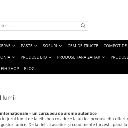
SERVE
PASTE
SOSURI
GEM DE FRUCTE
COMPOT DE 
PONIA
PRODUSE BIO
PRODUSE FARA ZAHAR
PRODUSE
 EIH SHOP
BLOG
l lumii
internaționale – un curcubeu de arome autentice
 În jurul lumii de la eihshop.ro aduce la un loc produse din diferite
și gusturi unice. De la delicii asiatice și condimente turcești, până 