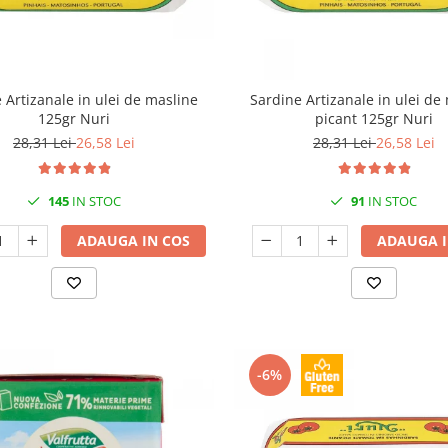
 Artizanale in ulei de masline
Sardine Artizanale in ulei de
125gr Nuri
picant 125gr Nuri
28,31 Lei
26,58 Lei
28,31 Lei
26,58 Lei
145
IN STOC
91
IN STOC
ADAUGA IN COS
ADAUGA I
-6%