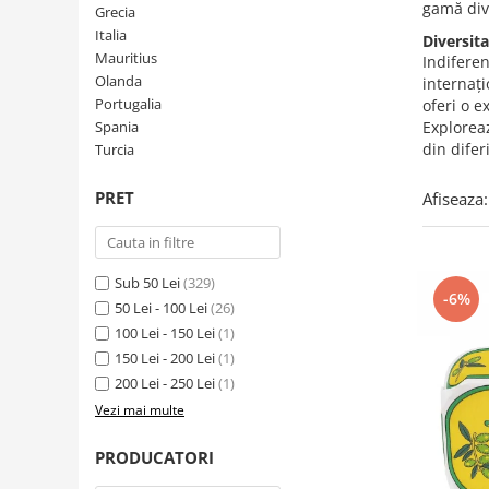
Creme tartinabile
gamă dive
Grecia
Condimente turcesti
Italia
Diversit
Mauritius
Indiferen
Ghimbir murat la borcan
Olanda
internați
Alge Nori
Portugalia
oferi o e
Spania
Exploreaz
Supa miso
din diferi
Turcia
PRET
Afiseaza:
Sub 50 Lei
(329)
-6%
50 Lei - 100 Lei
(26)
100 Lei - 150 Lei
(1)
150 Lei - 200 Lei
(1)
200 Lei - 250 Lei
(1)
Vezi mai multe
PRODUCATORI