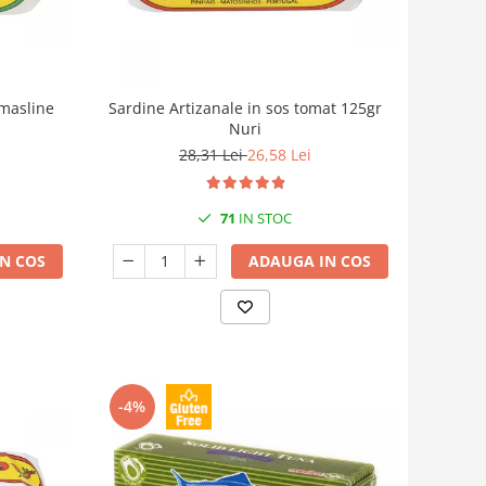
 masline
Sardine Artizanale in sos tomat 125gr
Nuri
28,31 Lei
26,58 Lei
71
IN STOC
N COS
ADAUGA IN COS
-4%