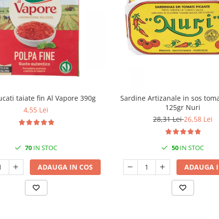
ucati taiate fin Al Vapore 390g
Sardine Artizanale in sos tom
125gr Nuri
4,55 Lei
28,31 Lei
26,58 Lei
70
IN STOC
50
IN STOC
ADAUGA IN COS
ADAUGA I