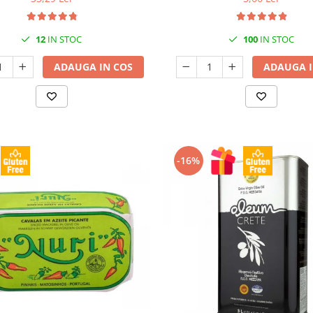
12
IN STOC
100
IN STOC
ADAUGA IN COS
ADAUGA I
-16%