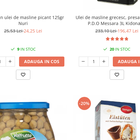
n ulei de masline picant 125gr
Ulei de masline grecesc, presat
Nuri
P.D.O Messara 3L Kidona
25,53 Lei
24,25 Lei
233,10 Lei
196,47 Lei
9
IN STOC
20
IN STOC
ADAUGA IN COS
ADAUGA I
-20%