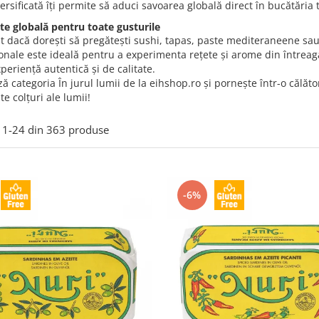
rsificată îți permite să aduci savoarea globală direct în bucătăria t
ate globală pentru toate gusturile
t dacă dorești să pregătești sushi, tapas, paste mediteraneene sau
onale este ideală pentru a experimenta rețete și arome din întreaga
xperiență autentică și de calitate.
ă categoria În jurul lumii de la eihshop.ro și pornește într-o călă
te colțuri ale lumii!
1-
24
din
363
produse
-6%