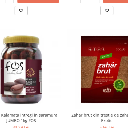
 Kalamata intregi in saramura
Zahar brut din trestie de zah
JUMBO 1kg FOS
Exotic
33,29 Lei
5,66 Lei