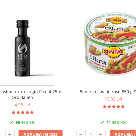
masline extra virgin Picual 25ml
Bame in sos de rosii 350 g 
Oro Bailen
16,82 Lei
4,98 Lei
96
IN STOC
11
IN STOC
ADAUGA IN COS
ADAUGA I