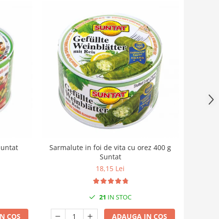
Suntat
Sarmalute in foi de vita cu orez 400 g
Suntat
18,15 Lei
21
IN STOC
N COS
ADAUGA IN COS