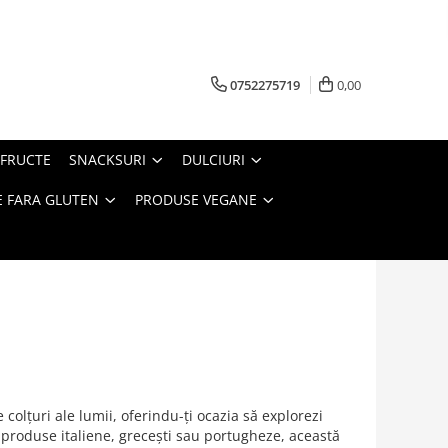
0752275719
0,00
FRUCTE
SNACKSURI
DULCIURI
 FARA GLUTEN
PRODUSE VEGANE
 colțuri ale lumii, oferindu-ți ocazia să explorezi
la produse italiene, grecești sau portugheze, această