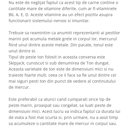
Nu este de neglijat faptul ca acest tip de carne contine o
cantitate mare de vitamine diferite, cum ar fi vitaminele
B6, A, E, D. Aceste vitamine au un efect pozitiv asupra
functionarii sistemului nervos si imunitar.
Trebuie sa reamintim ca anumiti reprezentanti ai pestilor
marini pot acumula metale grele in corpul lor, mercurul
fiind unul dintre aceste metale. Din pacate, tonul este
unul dintre ei.
Tipul de peste ton folosit in aceasta conserva este
Skipjack, cunoscut si sub denumirea de Ton dungat.
Aceasta varietate de ton este de dimensiuni mici si nu
traieste foarte mult, ceea ce il face sa fie unul dintre cei
mai siguri pesti ton din punct de vedere al continutului
de mercur.
Este preferabil ca atunci cand cumparati orice tip de
peste marin, proaspat sau congelat, sa luati peste de
dimensiuni mici. Acest lucru va indica faptul ca durata lui
de viata a fost mai scurta si, prin urmare, nu a avut timp
sa acumuleze o cantitate mare de mercur in corpul sau.