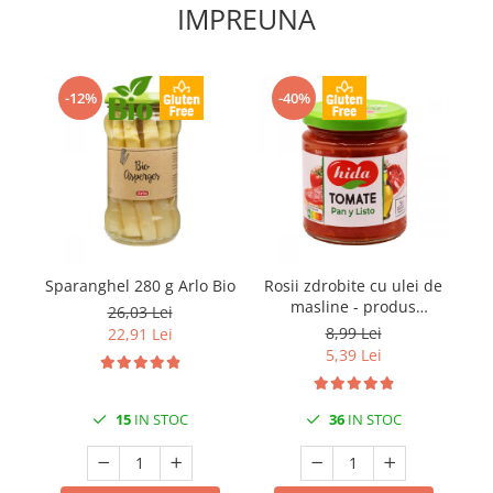
IMPREUNA
-12%
-40%
Sparanghel 280 g Arlo Bio
Rosii zdrobite cu ulei de
So
masline - produs
26,03 Lei
tartinabil 220gr Hida
8,99 Lei
22,91 Lei
5,39 Lei
15
IN STOC
36
IN STOC