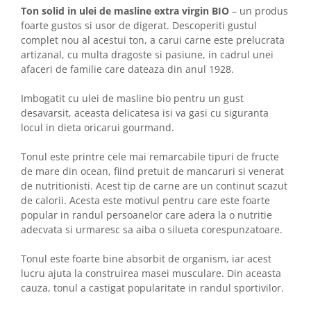
Ton solid in ulei de masline extra virgin BIO
– un produs
foarte gustos si usor de digerat. Descoperiti gustul
complet nou al acestui ton, a carui carne este prelucrata
artizanal, cu multa dragoste si pasiune, in cadrul unei
afaceri de familie care dateaza din anul 1928.
Imbogatit cu ulei de masline bio pentru un gust
desavarsit, aceasta delicatesa isi va gasi cu siguranta
locul in dieta oricarui gourmand.
Tonul este printre cele mai remarcabile tipuri de fructe
de mare din ocean, fiind pretuit de mancaruri si venerat
de nutritionisti. Acest tip de carne are un continut scazut
de calorii. Acesta este motivul pentru care este foarte
popular in randul persoanelor care adera la o nutritie
adecvata si urmaresc sa aiba o silueta corespunzatoare.
Tonul este foarte bine absorbit de organism, iar acest
lucru ajuta la construirea masei musculare. Din aceasta
cauza, tonul a castigat popularitate in randul sportivilor.