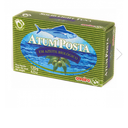
Creme tartinabile
Condimente turcesti
Ghimbir murat la borcan
Alge Nori
Supa miso