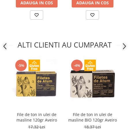
ADAUGA IN COS
ADAUGA IN COS
ALTI CLIENTI AU CUMPARAT
-5%
-4%
File de ton in ulei de
File de ton in ulei de
C
masline 120gr Aveiro
masline BIO 120gr Aveiro
in
17,32 Lei
18,37 Lei