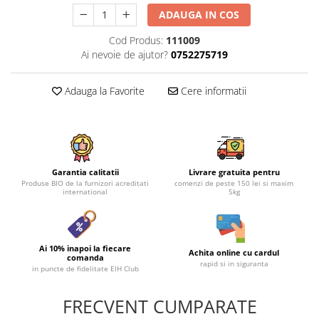
ADAUGA IN COS
Cod Produs:
111009
Ai nevoie de ajutor?
0752275719
Adauga la Favorite
Cere informatii
Garantia calitatii
Livrare gratuita pentru
Produse BIO de la furnizori acreditati
comenzi de peste 150 lei si maxim
international
5kg
Ai 10% inapoi la fiecare
Achita online cu cardul
comanda
rapid si in siguranta
in puncte de fidelitate EIH Club
FRECVENT CUMPARATE