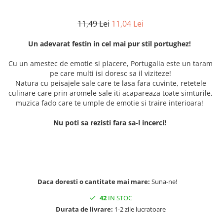
11,49 Lei
11,04 Lei
Un adevarat festin in cel mai pur stil portughez!
Cu un amestec de emotie si placere, Portugalia este un taram
pe care multi isi doresc sa il viziteze!
Natura cu peisajele sale care te lasa fara cuvinte, retetele
culinare care prin aromele sale iti acapareaza toate simturile,
muzica fado care te umple de emotie si traire interioara!
Nu poti sa rezisti fara sa-l incerci!
Daca doresti o cantitate mai mare:
Suna-ne!
42
IN STOC
Durata de livrare:
1-2 zile lucratoare