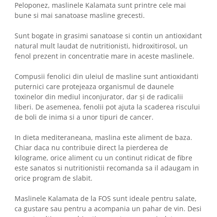
Peloponez, maslinele Kalamata sunt printre cele mai
bune si mai sanatoase masline grecesti.
Sunt bogate in grasimi sanatoase si contin un antioxidant
natural mult laudat de nutritionisti, hidroxitirosol, un
fenol prezent in concentratie mare in aceste maslinele.
Compusii fenolici din uleiul de masline sunt antioxidanti
puternici care protejeaza organismul de daunele
toxinelor din mediul inconjurator, dar și de radicalii
liberi. De asemenea, fenolii pot ajuta la scaderea riscului
de boli de inima si a unor tipuri de cancer.
In dieta mediteraneana, maslina este aliment de baza.
Chiar daca nu contribuie direct la pierderea de
kilograme, orice aliment cu un continut ridicat de fibre
este sanatos si nutritionistii recomanda sa il adaugam in
orice program de slabit.
Maslinele Kalamata de la FOS sunt ideale pentru salate,
ca gustare sau pentru a acompania un pahar de vin. Desi