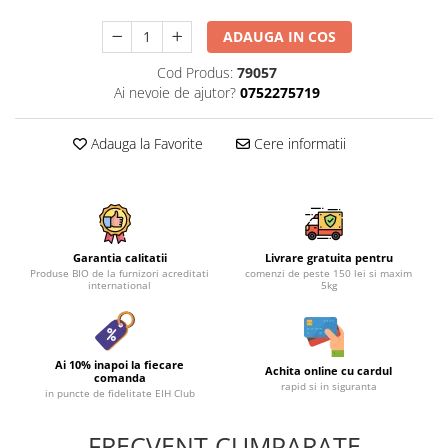
ADAUGA IN COS
Cod Produs:
79057
Ai nevoie de ajutor?
0752275719
Adauga la Favorite
Cere informatii
Garantia calitatii
Livrare gratuita pentru
Produse BIO de la furnizori acreditati
comenzi de peste 150 lei si maxim
international
5kg
Ai 10% inapoi la fiecare
Achita online cu cardul
comanda
rapid si in siguranta
in puncte de fidelitate EIH Club
FRECVENT CUMPARATE