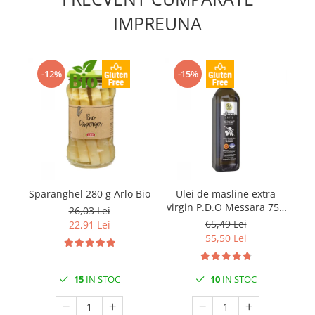
IMPREUNA
-12%
-15%
Sparanghel 280 g Arlo Bio
Ulei de masline extra
Ro
virgin P.D.O Messara 750
26,03 Lei
ml Kidonakis
65,49 Lei
22,91 Lei
55,50 Lei
15
IN STOC
10
IN STOC