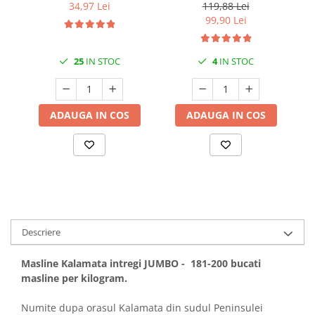
saramura 1kg FOS
34,97 Lei
119,88 Lei
99,90 Lei
25
IN STOC
4
IN STOC
ADAUGA IN COS
ADAUGA IN COS
Descriere
Masline Kalamata intregi JUMBO - 181-200 bucati
masline per kilogram.
Numite dupa orasul Kalamata din sudul Peninsulei