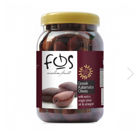
Creme tartinabile
Condimente turcesti
Ghimbir murat la borcan
Alge Nori
Supa miso