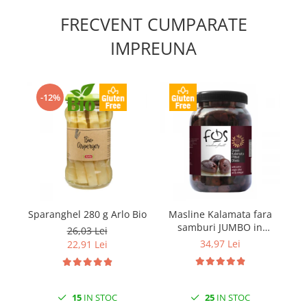
FRECVENT CUMPARATE
IMPREUNA
-12%
Sparanghel 280 g Arlo Bio
Masline Kalamata fara
Ma
samburi JUMBO in
i
26,03 Lei
saramura 1kg FOS
34,97 Lei
22,91 Lei
15
IN STOC
25
IN STOC