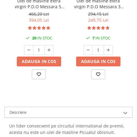
Ulei de masline extra
Ulei de masline extra
virgin P.D.O Messara 5L
virgin P.D.O Messara 3L
v
Kidonakis Bio
Kidonakis Bio
466,20 Lei
294,15 Lei
394,05 Lei
249,75 Lei
20
IN STOC
7
IN STOC
ADAUGA IN COS
ADAUGA IN COS
Descriere
Un lider consecvent pe circuitul international de premii,
acesta nu este un ulei de masline Picualul obisnuit.