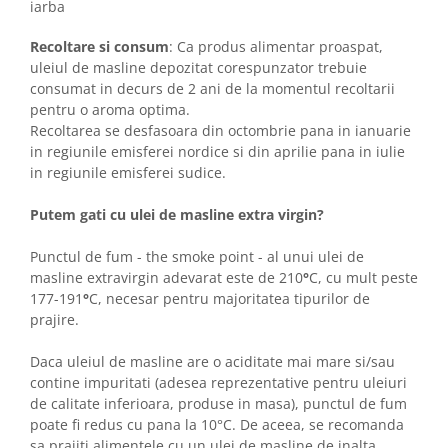
iarba
Recoltare si consum
: Ca produs alimentar proaspat,
uleiul de masline depozitat corespunzator trebuie
consumat in decurs de 2 ani de la momentul recoltarii
pentru o aroma optima.
Recoltarea se desfasoara din octombrie pana in ianuarie
in regiunile emisferei nordice si din aprilie pana in iulie
in regiunile emisferei sudice.
Putem gati cu ulei de masline extra virgin?
Punctul de fum - the smoke point - al unui ulei de
masline extravirgin adevarat este de 210
°
C, cu mult peste
177-191
°
C, necesar pentru majoritatea tipurilor de
prajire.
Daca uleiul de masline are o aciditate mai mare si/sau
contine impuritati (adesea reprezentative pentru uleiuri
de calitate inferioara, produse in masa), punctul de fum
poate fi redus cu pana la 10°C. De aceea, se recomanda
sa prajiti alimentele cu un ulei de masline de inalta