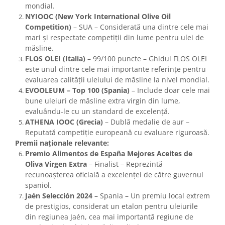
mondial.
NYIOOC (New York International Olive Oil
Competition)
– SUA – Considerată una dintre cele mai
mari și respectate competiții din lume pentru ulei de
măsline.
FLOS OLEI (Italia)
– 99/100 puncte – Ghidul FLOS OLEI
este unul dintre cele mai importante referințe pentru
evaluarea calității uleiului de măsline la nivel mondial.
EVOOLEUM – Top 100 (Spania)
– Include doar cele mai
bune uleiuri de măsline extra virgin din lume,
evaluându-le cu un standard de excelență.
ATHENA IOOC (Grecia)
– Dublă medalie de aur –
Reputată competiție europeană cu evaluare riguroasă.
Premii naționale relevante:
Premio Alimentos de España Mejores Aceites de
Oliva Virgen Extra
– Finalist – Reprezintă
recunoașterea oficială a excelenței de către guvernul
spaniol.
Jaén Selección 2024
– Spania – Un premiu local extrem
de prestigios, considerat un etalon pentru uleiurile
din regiunea Jaén, cea mai importantă regiune de