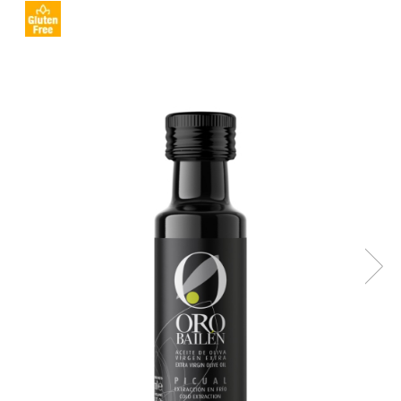
Creme tartinabile
Condimente turcesti
Ghimbir murat la borcan
Alge Nori
Supa miso