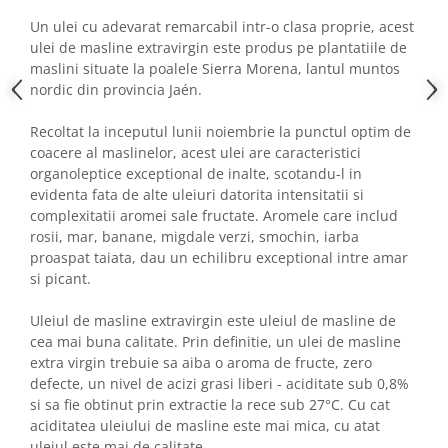
Un ulei cu adevarat remarcabil intr-o clasa proprie, acest
ulei de masline extravirgin este produs pe plantatiile de
maslini situate la poalele Sierra Morena, lantul muntos
nordic din provincia Jaén.
Recoltat la inceputul lunii noiembrie la punctul optim de
coacere al maslinelor, acest ulei are caracteristici
organoleptice exceptional de inalte, scotandu-l in
evidenta fata de alte uleiuri datorita intensitatii si
complexitatii aromei sale fructate. Aromele care includ
rosii, mar, banane, migdale verzi, smochin, iarba
proaspat taiata, dau un echilibru exceptional intre amar
si picant.
Uleiul de masline extravirgin este uleiul de masline de
cea mai buna calitate. Prin definitie, un ulei de masline
extra virgin trebuie sa aiba o aroma de fructe, zero
defecte, un nivel de acizi grasi liberi - aciditate sub 0,8%
si sa fie obtinut prin extractie la rece sub 27°C. Cu cat
aciditatea uleiului de masline este mai mica, cu atat
uleiul este mai de calitate.