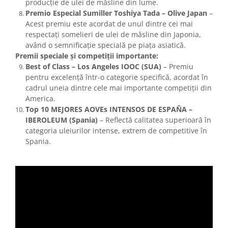
producție de ulei de măsline din lume.
Premio Especial Sumiller Toshiya Tada – Olive Japan
–
Acest premiu este acordat de unul dintre cei mai
respectați somelieri de ulei de măsline din Japonia,
având o semnificație specială pe piața asiatică.
Premii speciale și competiții importante:
Best of Class – Los Angeles IOOC (SUA)
– Premiu
pentru excelență într-o categorie specifică, acordat în
cadrul uneia dintre cele mai importante competiții din
America.
Top 10 MEJORES AOVEs INTENSOS DE ESPAÑA –
IBEROLEUM (Spania)
– Reflectă calitatea superioară în
categoria uleiurilor intense, extrem de competitive în
Spania.