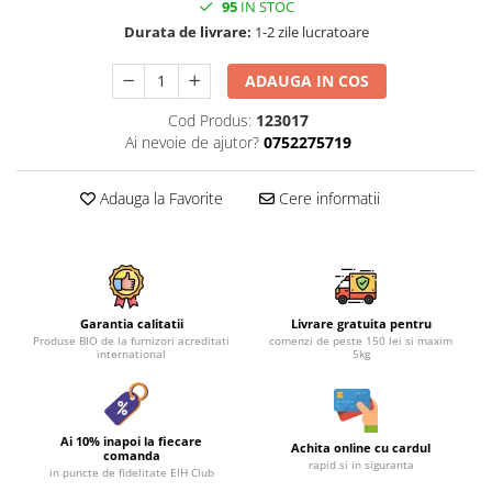
95
IN STOC
Durata de livrare:
1-2 zile lucratoare
ADAUGA IN COS
Cod Produs:
123017
Ai nevoie de ajutor?
0752275719
Adauga la Favorite
Cere informatii
Garantia calitatii
Livrare gratuita pentru
Produse BIO de la furnizori acreditati
comenzi de peste 150 lei si maxim
international
5kg
Ai 10% inapoi la fiecare
Achita online cu cardul
comanda
rapid si in siguranta
in puncte de fidelitate EIH Club