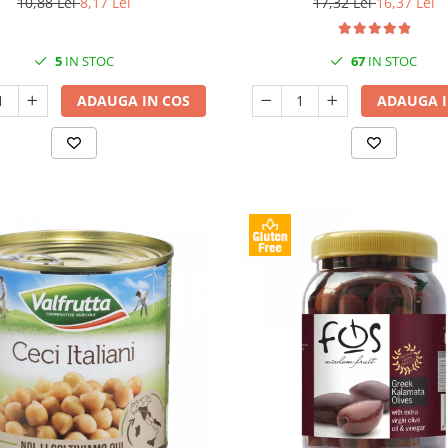
10,88 Lei
8,17 Lei
17,32 Lei
16,37 Lei
5
IN STOC
67
IN STOC
ADAUGA IN COS
ADAUGA I