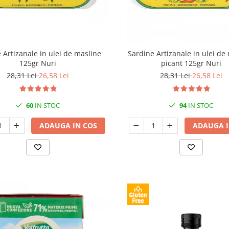
 Artizanale in ulei de masline
Sardine Artizanale in ulei de
125gr Nuri
picant 125gr Nuri
28,31 Lei
26,58 Lei
28,31 Lei
26,58 Lei
60
IN STOC
94
IN STOC
ADAUGA IN COS
ADAUGA I