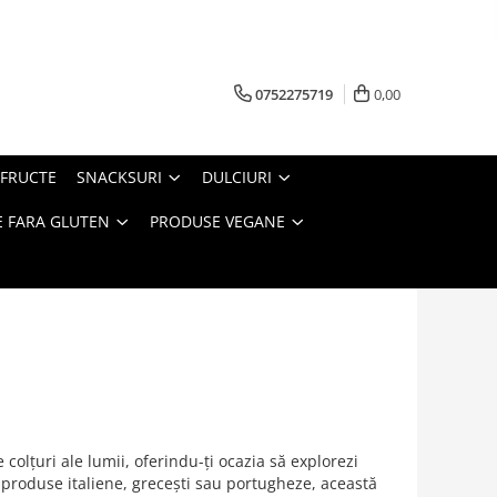
0752275719
0,00
FRUCTE
SNACKSURI
DULCIURI
 FARA GLUTEN
PRODUSE VEGANE
 colțuri ale lumii, oferindu-ți ocazia să explorezi
la produse italiene, grecești sau portugheze, această