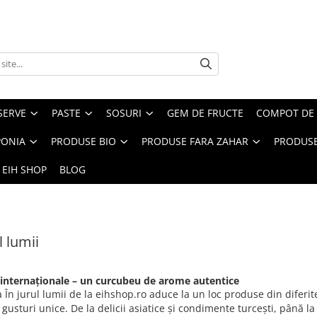
SERVE
PASTE
SOSURI
GEM DE FRUCTE
COMPOT DE 
PONIA
PRODUSE BIO
PRODUSE FARA ZAHAR
PRODUSE
 EIH SHOP
BLOG
l lumii
internaționale – un curcubeu de arome autentice
 În jurul lumii de la eihshop.ro aduce la un loc produse din diferite
și gusturi unice. De la delicii asiatice și condimente turcești, până 