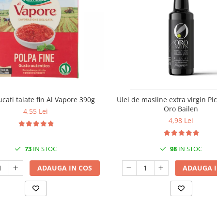
ucati taiate fin Al Vapore 390g
Ulei de masline extra virgin Pi
Oro Bailen
4,55 Lei
4,98 Lei
73
IN STOC
98
IN STOC
ADAUGA IN COS
ADAUGA I