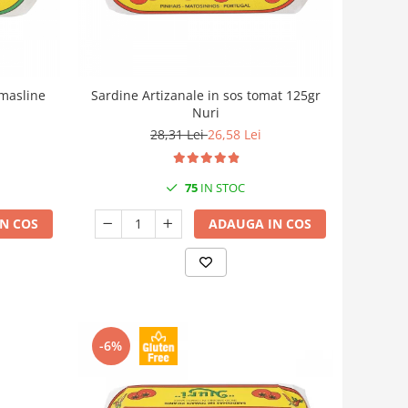
 masline
Sardine Artizanale in sos tomat 125gr
Nuri
28,31 Lei
26,58 Lei
75
IN STOC
N COS
ADAUGA IN COS
-6%