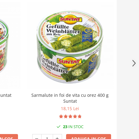
Suntat
Sarmalute in foi de vita cu orez 400 g
Suntat
18,15 Lei
23
IN STOC
N COS
ADAUGA IN COS