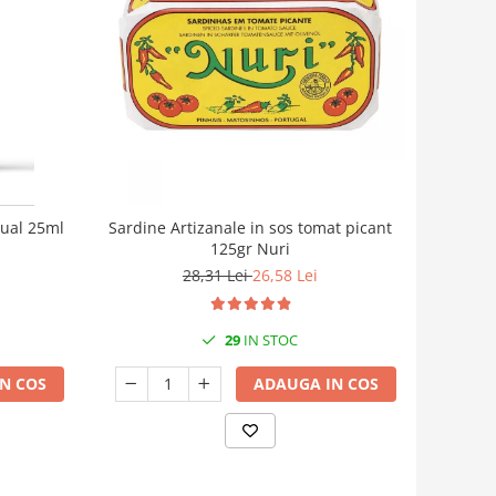
cual 25ml
Sardine Artizanale in sos tomat picant
125gr Nuri
28,31 Lei
26,58 Lei
29
IN STOC
N COS
ADAUGA IN COS