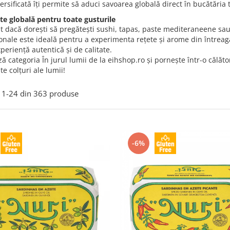
rsificată îți permite să aduci savoarea globală direct în bucătăria t
ate globală pentru toate gusturile
t dacă dorești să pregătești sushi, tapas, paste mediteraneene sau
onale este ideală pentru a experimenta rețete și arome din întreaga
xperiență autentică și de calitate.
ă categoria În jurul lumii de la eihshop.ro și pornește într-o călă
te colțuri ale lumii!
1-
24
din
363
produse
-6%