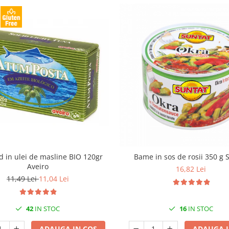
id in ulei de masline BIO 120gr
Bame in sos de rosii 350 g 
Aveiro
16,82 Lei
11,49 Lei
11,04 Lei
42
IN STOC
16
IN STOC
ADAUGA IN COS
ADAUGA I