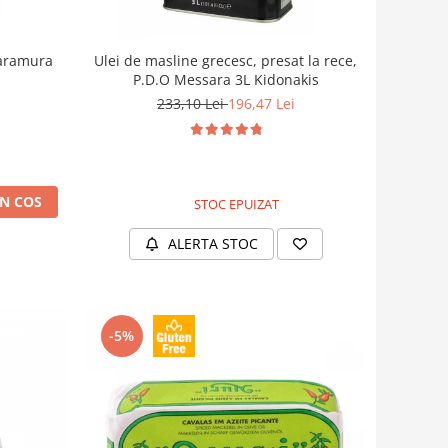
saramura
Ulei de masline grecesc, presat la rece,
P.D.O Messara 3L Kidonakis
233,10 Lei
196,47 Lei
N COS
STOC EPUIZAT
ALERTA STOC
-5%