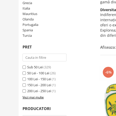
Creme tartinabile
gamă dive
Grecia
Condimente turcesti
Italia
Diversit
Mauritius
Indiferen
Ghimbir murat la borcan
Olanda
internați
Alge Nori
Portugalia
oferi o e
Spania
Exploreaz
Supa miso
din diferi
Turcia
PRET
Afiseaza:
Sub 50 Lei
(329)
-6%
50 Lei - 100 Lei
(26)
100 Lei - 150 Lei
(1)
150 Lei - 200 Lei
(1)
200 Lei - 250 Lei
(1)
Vezi mai multe
PRODUCATORI