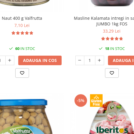
Naut 400 g Valfrutta
Masline Kalamata intregi in 
JUMBO 1kg FOS
7,10 Lei
33,29 Lei
60
IN STOC
18
IN STOC
ADAUGA IN COS
ADAUGA I
-5%