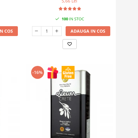
5,66 Lei
100
IN STOC
N COS
ADAUGA IN COS
-16%