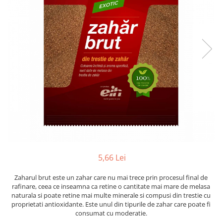
Creme tartinabile
Condimente turcesti
Ghimbir murat la borcan
Alge Nori
Supa miso
5,66 Lei
Zaharul brut este un zahar care nu mai trece prin procesul final de
rafinare, ceea ce inseamna ca retine o cantitate mai mare de melasa
naturala si poate retine mai multe minerale si compusi din trestie cu
proprietati antioxidante. Este unul din tipurile de zahar care poate fi
consumat cu moderatie.