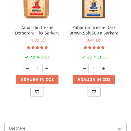
Zahar din trestie
Zahar din trestie Dark
Demerara 1 kg Sarkara
Brown Soft 500 g Sarkara
D
11,93 Lei
9,44 Lei
12
IN STOC
35
IN STOC
ADAUGA IN COS
ADAUGA IN COS
Descriere