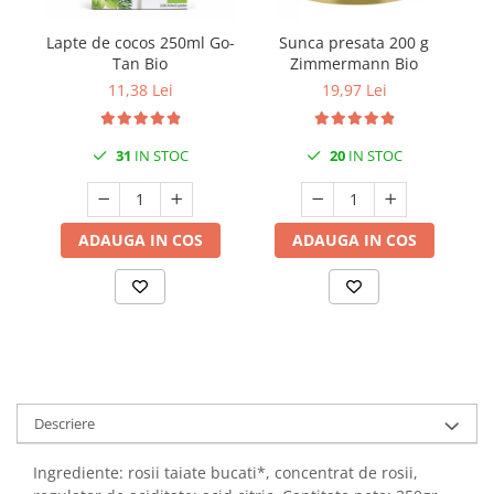
Lapte de cocos 250ml Go-
Sunca presata 200 g
Sp
Tan Bio
Zimmermann Bio
11,38 Lei
19,97 Lei
31
IN STOC
20
IN STOC
ADAUGA IN COS
ADAUGA IN COS
Descriere
Ingrediente: rosii taiate bucati*, concentrat de rosii,