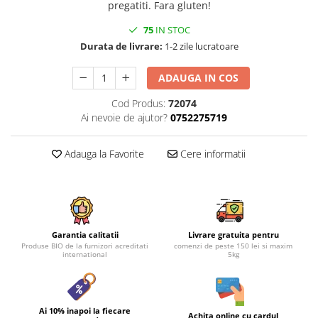
pregatiti. Fara gluten!
75
IN STOC
Durata de livrare:
1-2 zile lucratoare
ADAUGA IN COS
Cod Produs:
72074
Ai nevoie de ajutor?
0752275719
Adauga la Favorite
Cere informatii
Garantia calitatii
Livrare gratuita pentru
Produse BIO de la furnizori acreditati
comenzi de peste 150 lei si maxim
international
5kg
Ai 10% inapoi la fiecare
Achita online cu cardul