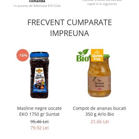
comanda
rapid si in siguranta
in puncte de fidelitate EIH Club
FRECVENT CUMPARATE
IMPREUNA
-16%
Masline negre uscate
Compot de ananas bucati
EKO 1750 gr Suntat
350 g Arlo Bio
95,46 Lei
21,66 Lei
79,92 Lei