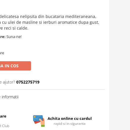
delicatesa nelipsita din bucataria mediteraneana,
 cu ulei de masline si ierburi aromatice dupa gust,
e reci si calde.
are:
Suna-ne!
are
A IN COS
e ajutor?
0752275719
informatii
care
Achita online cu cardul
rapid si in siguranta
IH Club