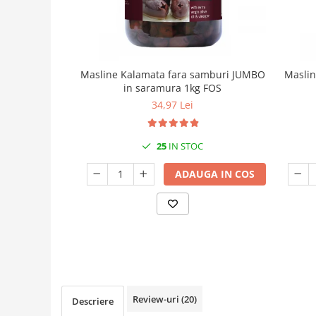
Masline Kalamata fara samburi JUMBO
Maslin
in saramura 1kg FOS
34,97 Lei
25
IN STOC
ADAUGA IN COS
Review-uri
(20)
Descriere