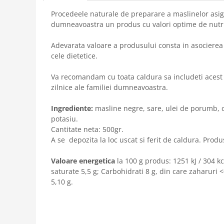
Procedeele naturale de preparare a maslinelor asig
dumneavoastra un produs cu valori optime de nutrie
Adevarata valoare a produsului consta in asocierea c
cele dietetice.
Va recomandam cu toata caldura sa includeti acest 
zilnice ale familiei dumneavoastra.
Ingrediente:
masline negre, sare, ulei de porumb, 
potasiu.
Cantitate neta: 500gr.
A se depozita la loc uscat si ferit de caldura. Produ
Valoare energetica
la 100 g produs: 1251 kJ / 304 kc
saturate 5,5 g; Carbohidrati 8 g, din care zaharuri <
5,10 g.