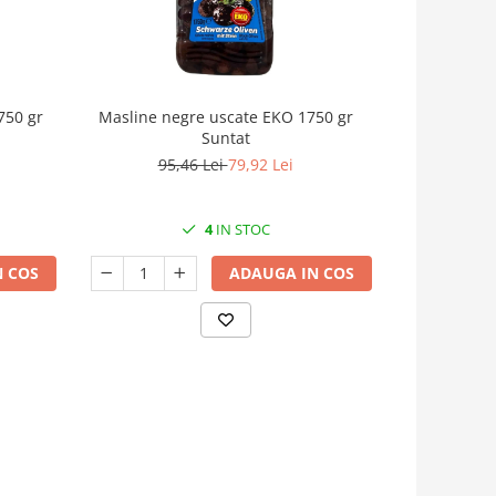
750 gr
Masline negre uscate EKO 1750 gr
Snack masli
Suntat
marinate cu 
95,46 Lei
79,92 Lei
4
IN STOC
 COS
ADAUGA IN COS