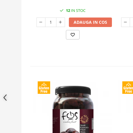
12
IN STOC
ADAUGA IN COS