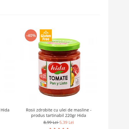
-40%
 Hida
Rosii zdrobite cu ulei de masline -
Sos de 
produs tartinabil 220gr Hida
8,99 Lei
5,39 Lei