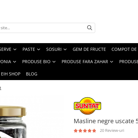
SERVE
PASTE
SOSURI
GEM DE FRUCTE
COMPOT DE 
PONIA
PRODUSE BIO
PRODUSE FARA ZAHAR
PRODUSE
 EIH SHOP
BLOG
t
Masline negre uscate 5
20 Review-uri