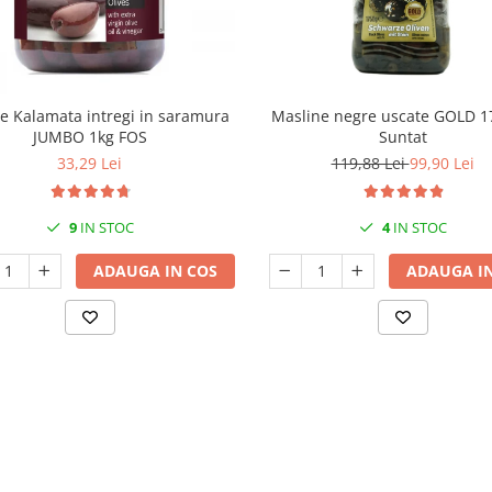
e Kalamata intregi in saramura
Masline negre uscate GOLD 1
JUMBO 1kg FOS
Suntat
33,29 Lei
119,88 Lei
99,90 Lei
9
IN STOC
4
IN STOC
ADAUGA IN COS
ADAUGA IN