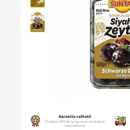
Creme tartinabile
Condimente turcesti
Ghimbir murat la borcan
Alge Nori
Supa miso
Garantia calitatii
Produse BIO de la furnizori acreditati
international