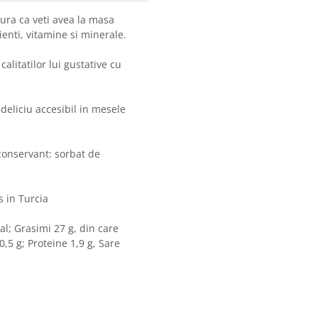
ura ca veti avea la masa
nti, vitamine si minerale.
alitatilor lui gustative cu
deliciu accesibil in mesele
conservant: sorbat de
s in Turcia
al; Grasimi 27 g, din care
0,5 g; Proteine 1,9 g, Sare