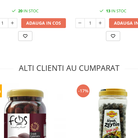
20
IN STOC
13
IN STOC
ADAUGA IN COS
ADAUGA IN
ALTI CLIENTI AU CUMPARAT
-17%