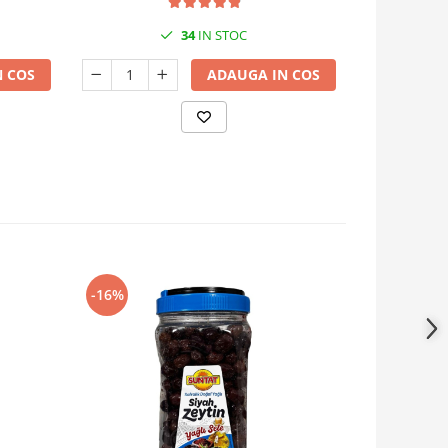
34
IN STOC
 COS
ADAUGA IN COS
-16%