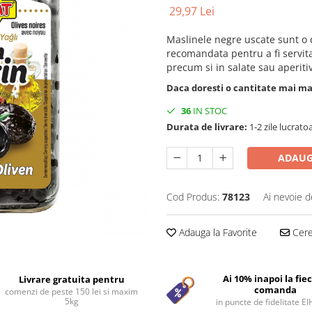
29,97 Lei
Maslinele negre uscate sunt o 
recomandata pentru a fi servita
precum si in salate sau aperitiv
Daca doresti o cantitate mai m
36
IN STOC
Durata de livrare:
1-2 zile lucrato
ADAUG
Cod Produs:
78123
Ai nevoie d
Adauga la Favorite
Cere 
Ai 10% inapoi la fie
Livrare gratuita pentru
comanda
comenzi de peste 150 lei si maxim
5kg
in puncte de fidelitate E