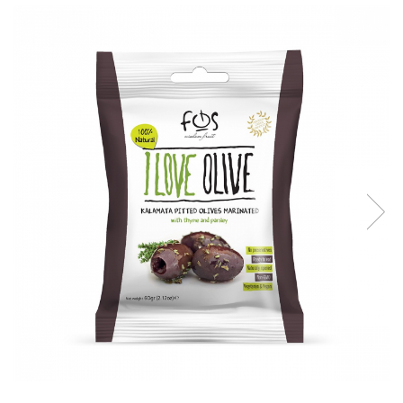
Creme tartinabile
Condimente turcesti
Ghimbir murat la borcan
Alge Nori
Supa miso