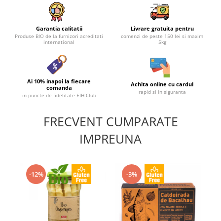
Garantia calitatii
Livrare gratuita pentru
Produse BIO de la furnizori acreditati
comenzi de peste 150 lei si maxim
international
5kg
Ai 10% inapoi la fiecare
Achita online cu cardul
comanda
rapid si in siguranta
in puncte de fidelitate EIH Club
FRECVENT CUMPARATE
IMPREUNA
-12%
-3%