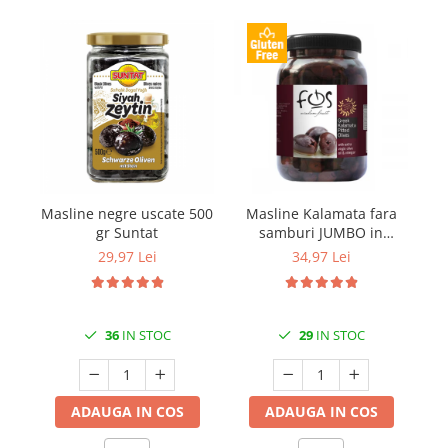
Masline negre uscate 500
Masline Kalamata fara
Ma
gr Suntat
samburi JUMBO in
i
saramura 1kg FOS
29,97 Lei
34,97 Lei
36
IN STOC
29
IN STOC
ADAUGA IN COS
ADAUGA IN COS