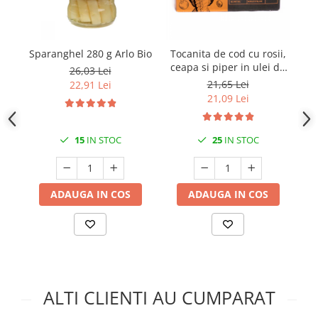
Sparanghel 280 g Arlo Bio
Tocanita de cod cu rosii,
ceapa si piper in ulei de
26,03 Lei
masline 120gr Aveiro
21,65 Lei
22,91 Lei
21,09 Lei
15
IN STOC
25
IN STOC
ADAUGA IN COS
ADAUGA IN COS
ALTI CLIENTI AU CUMPARAT