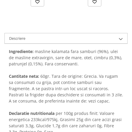
Descriere
Ingrediente:
masline kalamata fara samburi (96%), ulei
de masline extravirgin, sare de mare, otet, cimbru (0,3%),
patrunjel (0,15%). Fara conservanti.
Cantitate neta:
60gr. Tara de origine: Grecia. Va rugam
sa consumati cu grija, pot contine samburi sau
fragmente. A se pastra intr-un loc uscat si racoros.
Pastrati la frigider dupa deschidere si consumati in 3 zile.
A se consuma, de preferinta inainte de: vezi capac.
Declaratie nutritionala
per 100g produs finit: Valoare
energetica 233kcal/975kj, Grasimi 25g din care acizi grasi
saturati 3,3g, Glucide 1,7g din care zaharuri 0g, Fibre
3,3g, Proteine 0g, Sare