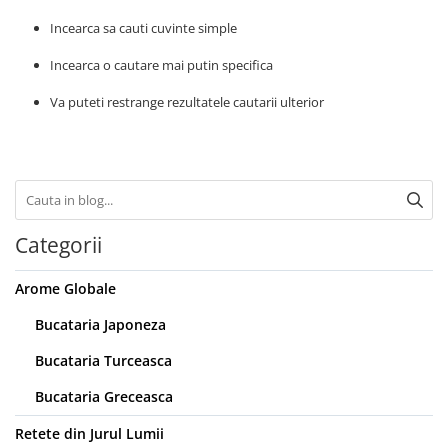
Creme tartinabile
Incearca sa cauti cuvinte simple
Condimente turcesti
Ghimbir murat la borcan
Incearca o cautare mai putin specifica
Alge Nori
Va puteti restrange rezultatele cautarii ulterior
Supa miso
Categorii
Arome Globale
Bucataria Japoneza
Bucataria Turceasca
Bucataria Greceasca
Retete din Jurul Lumii