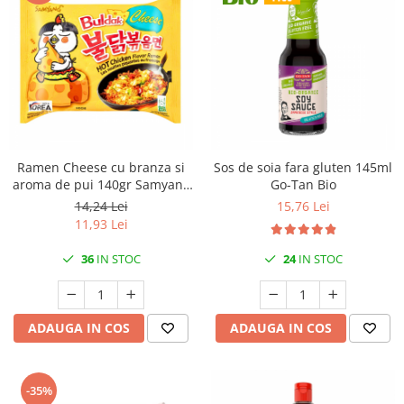
Ramen Cheese cu branza si
Sos de soia fara gluten 145ml
aroma de pui 140gr Samyang
Go-Tan Bio
Buldak
14,24 Lei
15,76 Lei
11,93 Lei
36
IN STOC
24
IN STOC
ADAUGA IN COS
ADAUGA IN COS
-35%