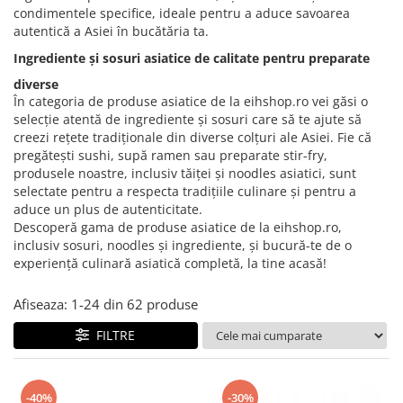
Creme tartinabile
condimentele specifice, ideale pentru a aduce savoarea
Condimente turcesti
autentică a Asiei în bucătăria ta.
Ghimbir murat la borcan
Ingrediente și sosuri asiatice de calitate pentru preparate
Alge Nori
diverse
În categoria de produse asiatice de la eihshop.ro vei găsi o
Supa miso
selecție atentă de ingrediente și sosuri care să te ajute să
creezi rețete tradiționale din diverse colțuri ale Asiei. Fie că
pregătești sushi, supă ramen sau preparate stir-fry,
produsele noastre, inclusiv tăiței și noodles asiatici, sunt
selectate pentru a respecta tradițiile culinare și pentru a
aduce un plus de autenticitate.
Descoperă gama de produse asiatice de la eihshop.ro,
inclusiv sosuri, noodles și ingrediente, și bucură-te de o
experiență culinară asiatică completă, la tine acasă!
Afiseaza:
1-
24
din
62
produse
FILTRE
-40%
-30%