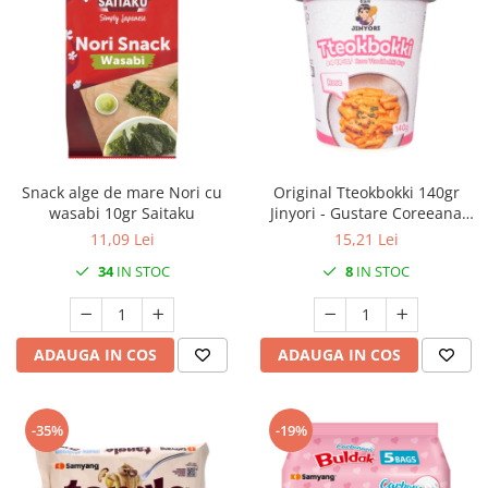
Snack alge de mare Nori cu
Original Tteokbokki 140gr
wasabi 10gr Saitaku
Jinyori - Gustare Coreeana
Rapida
11,09 Lei
15,21 Lei
34
IN STOC
8
IN STOC
ADAUGA IN COS
ADAUGA IN COS
-35%
-19%