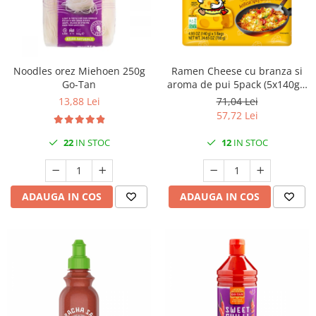
Noodles orez Miehoen 250g
Ramen Cheese cu branza si
Go-Tan
aroma de pui 5pack (5x140gr)
Samyang Buldak
13,88 Lei
71,04 Lei
57,72 Lei
22
IN STOC
12
IN STOC
ADAUGA IN COS
ADAUGA IN COS