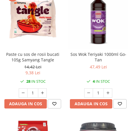
Paste cu sos de rosii bucati
Sos Wok Teriyaki 1000ml Go-
105g Samyang Tangle
Tan
14,42 Lei
47,49 Lei
9,38 Lei
28
IN STOC
4
IN STOC
ADAUGA IN COS
ADAUGA IN COS