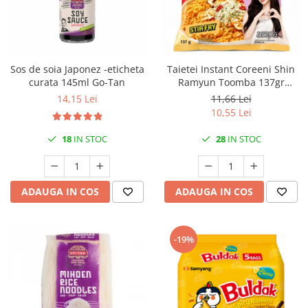
Sos de soia Japonez -eticheta
Taietei Instant Coreeni Shin
curata 145ml Go-Tan
Ramyun Toomba 137gr
Nongshim, Gust Picant-
14,15 Lei
11,66 Lei
Cremos cu Branza și Usturoi
10,55 Lei
18
IN STOC
28
IN STOC
ADAUGA IN COS
ADAUGA IN COS
-19%