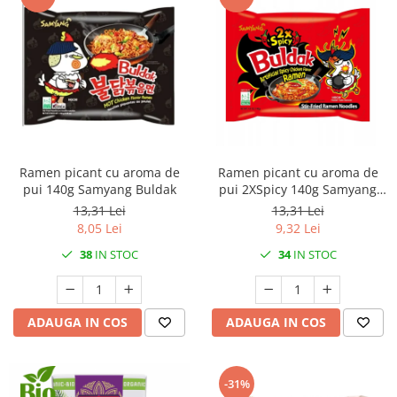
Ramen picant cu aroma de
Ramen picant cu aroma de
pui 140g Samyang Buldak
pui 2XSpicy 140g Samyang
Buldak
13,31 Lei
13,31 Lei
8,05 Lei
9,32 Lei
38
IN STOC
34
IN STOC
ADAUGA IN COS
ADAUGA IN COS
-31%