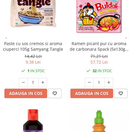
Paste cu sos cremos si aroma
Ramen picant pui cu aroma
ciuperci 105g Samyang Tangle
de carbonara 5pack (5x130gr)
Samyang Buldak
14,42 Lei
71,21 Lei
9,38 Lei
57,72 Lei
1
IN STOC
32
IN STOC
ADAUGA IN COS
ADAUGA IN COS