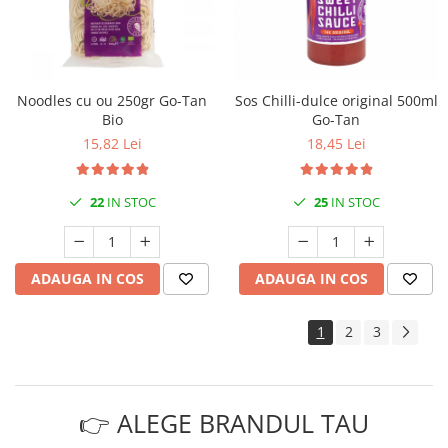
Noodles cu ou 250gr Go-Tan
Sos Chilli-dulce original 500ml
Bio
Go-Tan
15,82 Lei
18,45 Lei
22
IN STOC
25
IN STOC
ADAUGA IN COS
ADAUGA IN COS
1
2
3
👉 ALEGE BRANDUL TAU