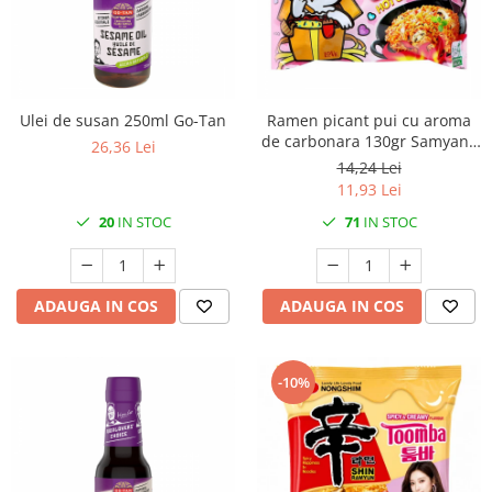
Ulei de susan 250ml Go-Tan
Ramen picant pui cu aroma
de carbonara 130gr Samyang
26,36 Lei
Buldak
14,24 Lei
11,93 Lei
20
IN STOC
71
IN STOC
ADAUGA IN COS
ADAUGA IN COS
-10%