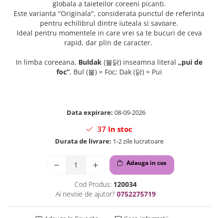
globala a taieteilor coreeni picanti.
Este varianta "Originala", considerata punctul de referinta
pentru echilibrul dintre iuteala si savoare.
Ideal pentru momentele in care vrei sa te bucuri de ceva
rapid, dar plin de caracter.
In limba coreeana,
Buldak
(불닭) inseamna literal
„pui de
foc”
. Bul (불) = Foc; Dak (닭) = Pui
Data expirare:
08-09-2026
37
In stoc
Durata de livrare:
1-2 zile lucratoare
Adauga in cos
Cod Produs:
120034
Ai nevoie de ajutor?
0752275719