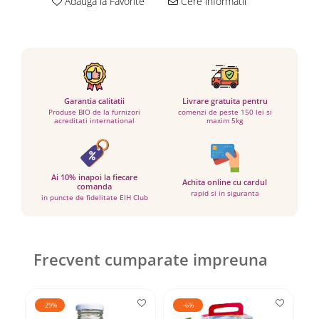
Adauga la Favorite
Cere informatii
Garantia calitatii
Livrare gratuita pentru
Produse BIO de la furnizori
comenzi de peste 150 lei si
acreditati international
maxim 5kg
Ai 10% inapoi la fiecare
Achita online cu cardul
comanda
rapid si in siguranta
in puncte de fidelitate EIH Club
Frecvent cumparate impreuna
-29%
-6%