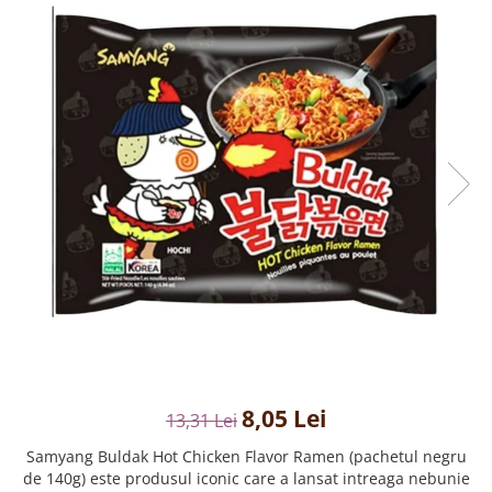
Creme tartinabile
Condimente turcesti
Ghimbir murat la borcan
Alge Nori
Supa miso
8,05 Lei
13,31 Lei
Samyang Buldak Hot Chicken Flavor Ramen (pachetul negru
de 140g) este produsul iconic care a lansat intreaga nebunie