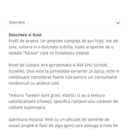
Descriere
Descriere si Gust
Profil de aroma: Un amestec complex de pui fript, sos de
soia, usturoi si o dulceata subtila, toate acoperite de o
iuteala "focasa" care se instaleaza treptat.
Nivel de iuteala: Are aproximativ 4.404 SHU (unitati
Scoville). Desi este la jumatatea variantei 2x Spicy, este in
continuare considerat foarte iute pentru un consumator
neobisnuit cu ardeiul iute.
Textura: Taieteii sunt grosi, elastici si au o textura
satisfacatoare (chewy), specifica ramyun-ului coreean de
calitate superioara.
Garnitura inclusa: Vine cu un pliculet de seminte de
susan prajite si fasii de alge (gim) care adauga o nota de