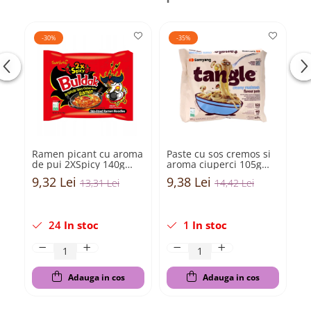
-30%
-35%
Ramen picant cu aroma
Paste cu sos cremos si
Pa
de pui 2XSpicy 140g
aroma ciuperci 105g
b
Samyang Buldak
Samyang Tangle
T
9,32 Lei
9,38 Lei
9
13,31 Lei
14,42 Lei
24
In stoc
1
In stoc
Adauga in cos
Adauga in cos