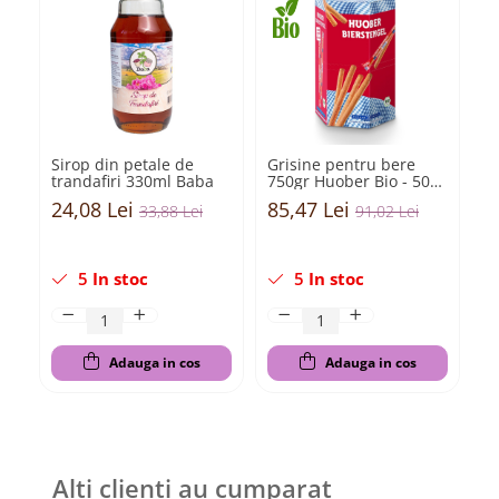
Sirop din petale de
Grisine pentru bere
C
trandafiri 330ml Baba
750gr Huober Bio - 50
si
buc ambalate
Bi
24,08 Lei
85,47 Lei
3
33,88 Lei
91,02 Lei
individual
5
In stoc
5
In stoc
Adauga in cos
Adauga in cos
Alti clienti au cumparat