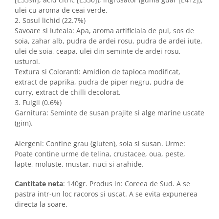
ulei cu aroma de ceai verde.
2. Sosul lichid (22.7%)
Savoare si Iuteala: Apa, aroma artificiala de pui, sos de
soia, zahar alb, pudra de ardei rosu, pudra de ardei iute,
ulei de soia, ceapa, ulei din seminte de ardei rosu,
usturoi.
Textura si Coloranti: Amidion de tapioca modificat,
extract de paprika, pudra de piper negru, pudra de
curry, extract de chilli decolorat.
3. Fulgii (0.6%)
Garnitura: Seminte de susan prajite si alge marine uscate
(gim).
Alergeni: Contine grau (gluten), soia si susan. Urme:
Poate contine urme de telina, crustacee, oua, peste,
lapte, moluste, mustar, nuci si arahide.
Cantitate neta
: 140gr. Produs in: Coreea de Sud. A se
pastra intr-un loc racoros si uscat. A se evita expunerea
directa la soare.