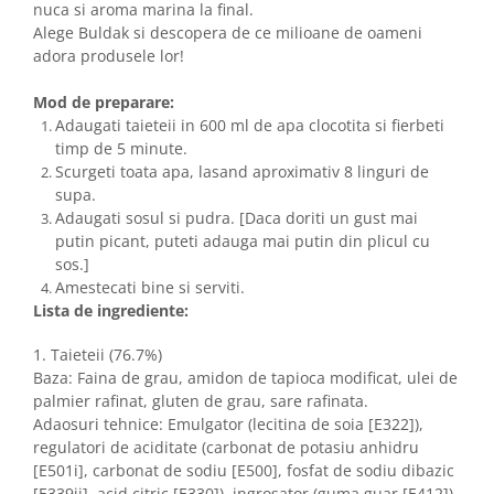
nuca si aroma marina la final.
Alege Buldak si descopera de ce milioane de oameni
adora produsele lor!
Mod de preparare:
Adaugati taieteii in 600 ml de apa clocotita si fierbeti
timp de 5 minute.
Scurgeti toata apa, lasand aproximativ 8 linguri de
supa.
Adaugati sosul si pudra. [Daca doriti un gust mai
putin picant, puteti adauga mai putin din plicul cu
sos.]
Amestecati bine si serviti.
Lista de ingrediente:
1. Taieteii (76.7%)
Baza: Faina de grau, amidon de tapioca modificat, ulei de
palmier rafinat, gluten de grau, sare rafinata.
Adaosuri tehnice: Emulgator (lecitina de soia [E322]),
regulatori de aciditate (carbonat de potasiu anhidru
[E501i], carbonat de sodiu [E500], fosfat de sodiu dibazic
[E339ii], acid citric [E330]), ingrosator (guma guar [E412]),