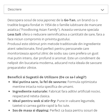
Descriere
Descopera sosul de soia japonez de la
Go-Tan
, un brand cu o
traditie bogata fondat in 1954 de o familie iubitoare de mancare
asiatica ("Foodloving Asian Family"). Aceasta versiune speciala
Less Salt
ofera o reducere semnificativa a cantitatii de sare, fara a
face niciun compromis in privinta gustului.
Produsul este obtinut prin metode traditionale din ingrediente
atent selectionate, fiind perfect pentru persoanele care
monitorizeaza aportul zilnic de sodiu sau care prefera un gust
mai putin intens, dar profund si aromat. Este un condiment de
nelipsit din bucataria moderna, aducand nota ideala de savoare
preparatelor zilnice.
Beneficii si Sugestii de Utilizare (De ce sa-l alegi?)
Mai putina sare, la fel de savuros:
Formula optimizata
mentine intacta nota specifica de umami.
Ingrediente naturale:
Fabricat fara aditivi artificiali nocivi,
respectand reteta clasica.
Ideal pentru wok si stir-fry:
Pune in valoare legumele,
taieteii si carnea gatite rapid la foc iute.
Sos de masa si dipping:
Perfect ca baza pentru sosuri de