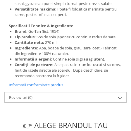
sushi, gyoza sau pur si simplu turnat peste orez si salate.
Versatilitate maxima:
Poate fi folosit ca marinata pentru
carne, peste, tofu sau ciuperci.
Specificatii Tehnice & Ingrediente
Brand:
Go-Tan (Est. 1954)
Tip produs:
Sos de soia japonez cu continut redus de sare
Cantitate neta:
270 ml
Ingrediente:
Apa, boabe de soia, grau, sare, otet. (Fabricat
din ingrediente 100% naturale).
Informatii alergeni:
Contine
soia
si
grau (gluten)
.
Condiții de pastrare:
A se pastra intr-un loc uscat si racoros,
ferit de razele directe ale soarelui. Dupa deschidere, se
recomanda pastrarea la frigider
Informatii conformitate produs
Review-uri
(0)
👉 ALEGE BRANDUL TAU