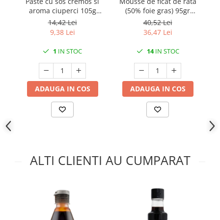
Paste cu sos cremos si
Mousse de ficat de rata
Mo
aroma ciuperci 105g
(50% foie gras) 95gr
c
Samyang Tangle
Selectos de Castilla
95
14,42 Lei
40,52 Lei
9,38 Lei
36,47 Lei
1
IN STOC
14
IN STOC
ADAUGA IN COS
ADAUGA IN COS
ALTI CLIENTI AU CUMPARAT