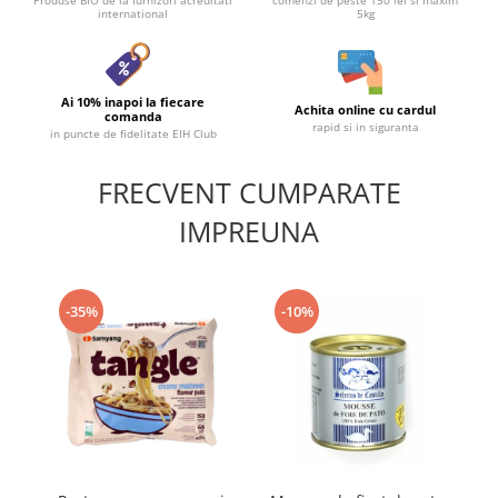
Produse BIO de la furnizori acreditati
comenzi de peste 150 lei si maxim
international
5kg
Ai 10% inapoi la fiecare
Achita online cu cardul
comanda
rapid si in siguranta
in puncte de fidelitate EIH Club
FRECVENT CUMPARATE
IMPREUNA
-35%
-10%