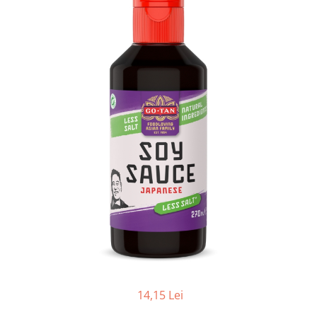
Creme tartinabile
Condimente turcesti
Ghimbir murat la borcan
Alge Nori
Supa miso
14,15 Lei