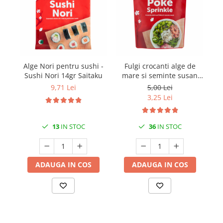
Alge Nori pentru sushi -
Fulgi crocanti alge de
Sn
Sushi Nori 14gr Saitaku
mare si seminte susan
POKE 10gr Saitaku
9,71 Lei
5,00 Lei
3,25 Lei
13
IN STOC
36
IN STOC
ADAUGA IN COS
ADAUGA IN COS