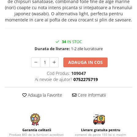
de chipsuri sanatoase, combinand foile fine de alge marine
(nori) coapte cu nota intens picanta si intepatoare a hreanului
japonez (wasabi). O alternativa light, perfecta pentru
momentele in care ai pofta de ceva crocant si plin de savoare.
34
IN STOC
Durata de livrare:
1-2 zile lucratoare
ADAUGA IN COS
Cod Produs:
109047
Ai nevoie de ajutor?
0752275719
Adauga la Favorite
Cere informatii
Garantia calitatii
Livrare gratuita pentru
Produse BIO de la furnizori acreditati
comenzi de peste 150 lei si maxim