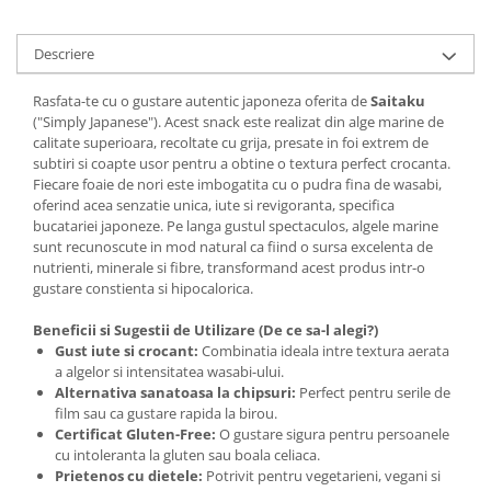
Descriere
Rasfata-te cu o gustare autentic japoneza oferita de
Saitaku
("Simply Japanese"). Acest snack este realizat din alge marine de
calitate superioara, recoltate cu grija, presate in foi extrem de
subtiri si coapte usor pentru a obtine o textura perfect crocanta.
Fiecare foaie de nori este imbogatita cu o pudra fina de wasabi,
oferind acea senzatie unica, iute si revigoranta, specifica
bucatariei japoneze. Pe langa gustul spectaculos, algele marine
sunt recunoscute in mod natural ca fiind o sursa excelenta de
nutrienti, minerale si fibre, transformand acest produs intr-o
gustare constienta si hipocalorica.
Beneficii si Sugestii de Utilizare (De ce sa-l alegi?)
Gust iute si crocant:
Combinatia ideala intre textura aerata
a algelor si intensitatea wasabi-ului.
Alternativa sanatoasa la chipsuri:
Perfect pentru serile de
film sau ca gustare rapida la birou.
Certificat Gluten-Free:
O gustare sigura pentru persoanele
cu intoleranta la gluten sau boala celiaca.
Prietenos cu dietele:
Potrivit pentru vegetarieni, vegani si