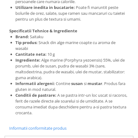
persoanele care numara caloriile.
Utilizare inedita in bucatarie:
Poate fi maruntit peste
bolurile de orez, salate, supe ramen sau mancaruri cu taietei
pentru un plus de textura si umami.
Specificatii Tehnice & Ingrediente
Brand:
Saitaku
Tip produs:
Snack din alge marine coapte cu aroma de
wasabi
Cantitate neta:
10 g
Ingrediente:
Alge marine (Porphyra yezoensis) 55%, ulei de
porumb, ulei de susan, pudra de wasabi 3% (sare,
maltodextrina, pudra de wasabi, ulei de mustar, stabilizator:
guma arabica).
Informatii alergeni:
Contine
susan
si
mustar
. Produs fara
gluten in mod natural.
Conditii de pastrare:
A se pastra intr-un loc uscat si racoros,
ferit de razele directe ale soarelui si de umiditate. A se
consuma imediat dupa deschidere pentru a-si pastra textura
crocanta.
Informatii conformitate produs