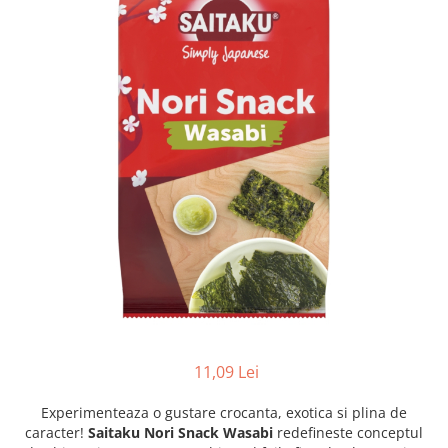
Creme tartinabile
Condimente turcesti
Ghimbir murat la borcan
Alge Nori
Supa miso
11,09 Lei
Experimenteaza o gustare crocanta, exotica si plina de
caracter!
Saitaku Nori Snack Wasabi
redefineste conceptul