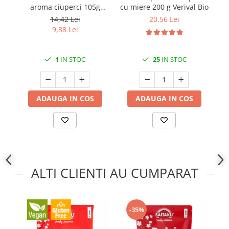
aroma ciuperci 105g
cu miere 200 g Verival Bio
Samyang Tangle
14,42 Lei
20,56 Lei
9,38 Lei
1
IN STOC
25
IN STOC
ADAUGA IN COS
ADAUGA IN COS
ALTI CLIENTI AU CUMPARAT
-35%