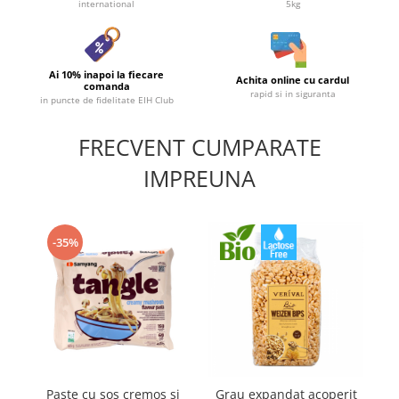
international
5kg
Ai 10% inapoi la fiecare
Achita online cu cardul
comanda
rapid si in siguranta
in puncte de fidelitate EIH Club
FRECVENT CUMPARATE
IMPREUNA
-35%
Paste cu sos cremos si
Grau expandat acoperit
O