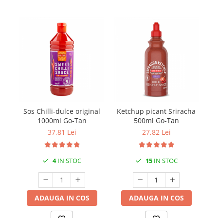
Sos Chilli-dulce original
Ketchup picant Sriracha
S
1000ml Go-Tan
500ml Go-Tan
37,81 Lei
27,82 Lei
4
IN STOC
15
IN STOC
ADAUGA IN COS
ADAUGA IN COS