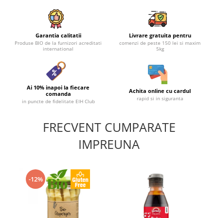
Garantia calitatii
Livrare gratuita pentru
Produse BIO de la furnizori acreditati
comenzi de peste 150 lei si maxim
international
5kg
Ai 10% inapoi la fiecare
Achita online cu cardul
comanda
rapid si in siguranta
in puncte de fidelitate EIH Club
FRECVENT CUMPARATE
IMPREUNA
-12%