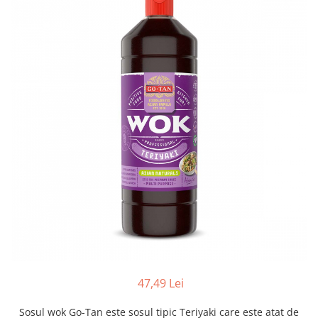
Creme tartinabile
Condimente turcesti
Ghimbir murat la borcan
Alge Nori
Supa miso
47,49 Lei
Sosul wok Go-Tan este sosul tipic Teriyaki care este atat de