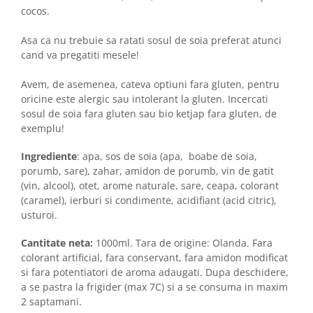
cocos.
Asa ca nu trebuie sa ratati sosul de soia preferat atunci
cand va pregatiti mesele!
Avem, de asemenea, cateva optiuni fara gluten, pentru
oricine este alergic sau intolerant la gluten. Incercati
sosul de soia fara gluten sau bio ketjap fara gluten, de
exemplu!
Ingrediente
: apa, sos de soia (apa, boabe de soia,
porumb, sare), zahar, amidon de porumb, vin de gatit
(vin, alcool), otet, arome naturale, sare, ceapa, colorant
(caramel), ierburi si condimente, acidifiant (acid citric),
usturoi.
Cantitate neta:
1000ml. Tara de origine: Olanda. Fara
colorant artificial, fara conservant, fara amidon modificat
si fara potentiatori de aroma adaugati. Dupa deschidere,
a se pastra la frigider (max 7C) si a se consuma in maxim
2 saptamani.