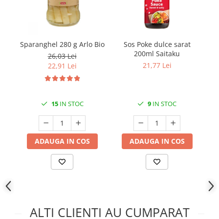
Sparanghel 280 g Arlo Bio
Sos Poke dulce sarat
Ul
200ml Saitaku
26,03 Lei
21,77 Lei
22,91 Lei
15
IN STOC
9
IN STOC
ADAUGA IN COS
ADAUGA IN COS
ALTI CLIENTI AU CUMPARAT