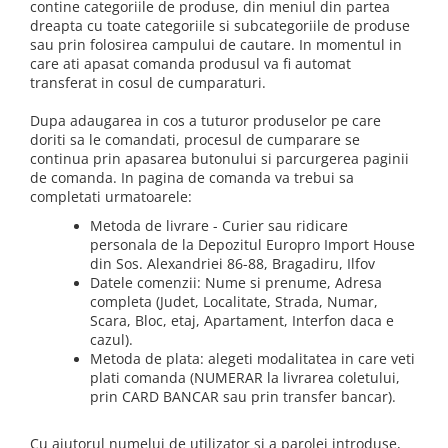
Creme tartinabile
contine categoriile de produse, din meniul din partea
dreapta cu toate categoriile si subcategoriile de produse
Condimente turcesti
sau prin folosirea campului de cautare. In momentul in
Ghimbir murat la borcan
care ati apasat comanda produsul va fi automat
transferat in cosul de cumparaturi.
Alge Nori
Dupa adaugarea in cos a tuturor produselor pe care
Supa miso
doriti sa le comandati, procesul de cumparare se
continua prin apasarea butonului si parcurgerea paginii
de comanda. In pagina de comanda va trebui sa
completati urmatoarele:
Metoda de livrare - Curier sau ridicare
personala de la Depozitul Europro Import House
din Sos. Alexandriei 86-88, Bragadiru, Ilfov
Datele comenzii: Nume si prenume, Adresa
completa (Judet, Localitate, Strada, Numar,
Scara, Bloc, etaj, Apartament, Interfon daca e
cazul).
Metoda de plata: alegeti modalitatea in care veti
plati comanda (NUMERAR la livrarea coletului,
prin CARD BANCAR sau prin transfer bancar).
Cu ajutorul numelui de utilizator si a parolei introduse,