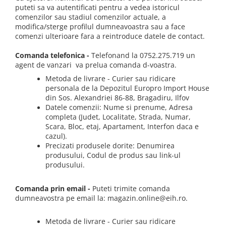
puteti sa va autentificati pentru a vedea istoricul
comenzilor sau stadiul comenzilor actuale, a
modifica/sterge profilul dumneavoastra sau a face
comenzi ulterioare fara a reintroduce datele de contact.
Comanda telefonica -
Telefonand la 0752.275.719
un
agent de vanzari va prelua comanda d-voastra.
Metoda de livrare - Curier sau ridicare
personala de la Depozitul Europro Import House
din Sos. Alexandriei 86-88, Bragadiru, Ilfov
Datele comenzii: Nume si prenume, Adresa
completa (Judet, Localitate, Strada, Numar,
Scara, Bloc, etaj, Apartament, Interfon daca e
cazul).
Precizati produsele dorite: Denumirea
produsului, Codul de produs sau link-ul
produsului.
Comanda prin email -
Puteti trimite comanda
dumneavostra pe email la: magazin.online@eih.ro.
Metoda de livrare - Curier sau ridicare