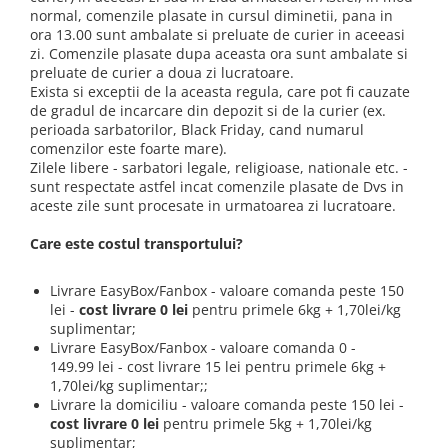
Creme tartinabile
normal, comenzile plasate in cursul diminetii, pana in
Condimente turcesti
ora 13.00 sunt ambalate si preluate de curier in aceeasi
zi. Comenzile plasate dupa aceasta ora sunt ambalate si
Ghimbir murat la borcan
preluate de curier a doua zi lucratoare.
Exista si exceptii de la aceasta regula, care pot fi cauzate
Alge Nori
de gradul de incarcare din depozit si de la curier (ex.
Supa miso
perioada sarbatorilor, Black Friday, cand numarul
comenzilor este foarte mare).
Zilele libere - sarbatori legale, religioase, nationale etc. -
sunt respectate astfel incat comenzile plasate de Dvs in
aceste zile sunt procesate in urmatoarea zi lucratoare.
Care este costul transportului?
Livrare EasyBox/Fanbox - valoare comanda peste 150
lei -
cost livrare 0 lei
pentru primele 6kg + 1,70lei/kg
suplimentar;
Livrare EasyBox/Fanbox - valoare comanda 0 -
149.99 lei - cost livrare 15 lei pentru primele 6kg +
1,70lei/kg suplimentar;;
Livrare la domiciliu - valoare comanda peste 150 lei -
cost livrare 0 lei
pentru primele 5kg + 1,70lei/kg
suplimentar;