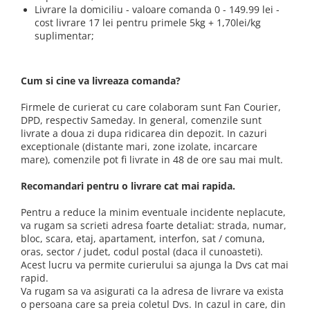
Livrare la domiciliu - valoare comanda 0 - 149.99 lei -
cost livrare 17 lei pentru primele 5kg + 1,70lei/kg
suplimentar;
Cum si cine va livreaza comanda?
Firmele de curierat cu care colaboram sunt Fan Courier,
DPD, respectiv Sameday. In general, comenzile sunt
livrate a doua zi dupa ridicarea din depozit. In cazuri
exceptionale (distante mari, zone izolate, incarcare
mare), comenzile pot fi livrate in 48 de ore sau mai mult.
Recomandari pentru o livrare cat mai rapida.
Pentru a reduce la minim eventuale incidente neplacute,
va rugam sa scrieti adresa foarte detaliat: strada, numar,
bloc, scara, etaj, apartament, interfon, sat / comuna,
oras, sector / judet, codul postal (daca il cunoasteti).
Acest lucru va permite curierului sa ajunga la Dvs cat mai
rapid.
Va rugam sa va asigurati ca la adresa de livrare va exista
o persoana care sa preia coletul Dvs. In cazul in care, din