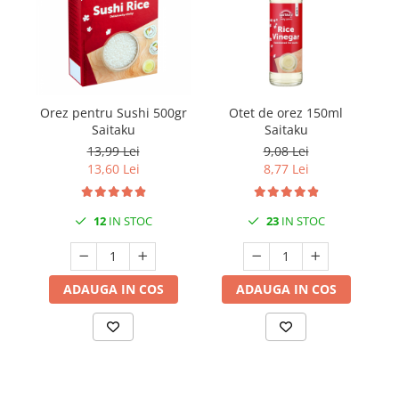
Orez pentru Sushi 500gr
Otet de orez 150ml
Sp
Saitaku
Saitaku
13,99 Lei
9,08 Lei
13,60 Lei
8,77 Lei
12
IN STOC
23
IN STOC
ADAUGA IN COS
ADAUGA IN COS