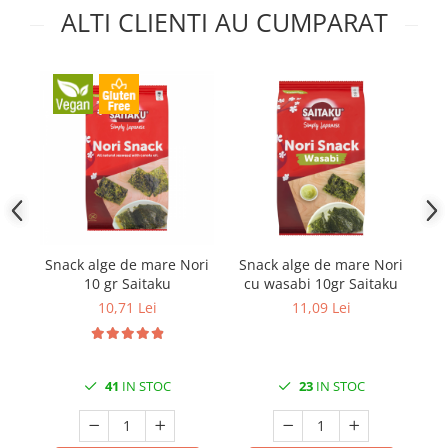
ALTI CLIENTI AU CUMPARAT
Snack alge de mare Nori
Snack alge de mare Nori
Sn
10 gr Saitaku
cu wasabi 10gr Saitaku
10,71 Lei
11,09 Lei
41
IN STOC
23
IN STOC