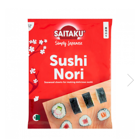
Creme tartinabile
Condimente turcesti
Ghimbir murat la borcan
Alge Nori
Supa miso