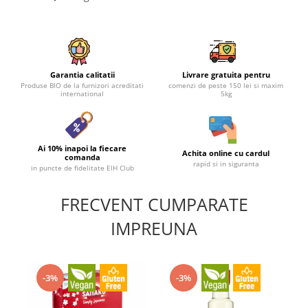
Garantia calitatii
Livrare gratuita pentru
Produse BIO de la furnizori acreditati
comenzi de peste 150 lei si maxim
international
5kg
Ai 10% inapoi la fiecare
Achita online cu cardul
comanda
rapid si in siguranta
in puncte de fidelitate EIH Club
FRECVENT CUMPARATE
IMPREUNA
-3%
-3%