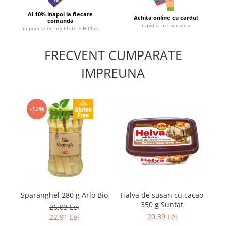
Ai 10% inapoi la fiecare
Achita online cu cardul
comanda
rapid si in siguranta
in puncte de fidelitate EIH Club
FRECVENT CUMPARATE
IMPREUNA
-12%
Sparanghel 280 g Arlo Bio
Halva de susan cu cacao
A
350 g Suntat
26,03 Lei
20,39 Lei
22,91 Lei