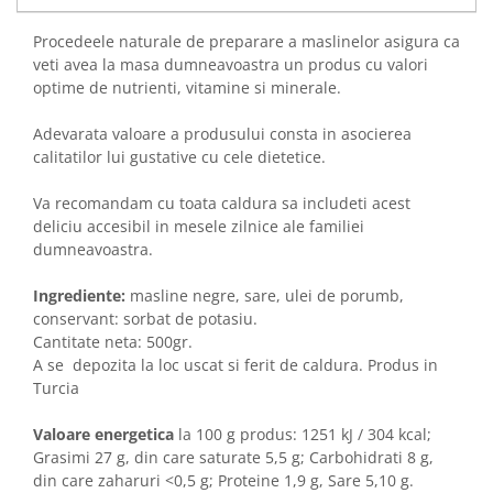
Procedeele naturale de preparare a maslinelor asigura ca
veti avea la masa dumneavoastra un produs cu valori
optime de nutrienti, vitamine si minerale.
Adevarata valoare a produsului consta in asocierea
calitatilor lui gustative cu cele dietetice.
Va recomandam cu toata caldura sa includeti acest
deliciu accesibil in mesele zilnice ale familiei
dumneavoastra.
Ingrediente:
masline negre, sare, ulei de porumb,
conservant: sorbat de potasiu.
Cantitate neta: 500gr.
A se depozita la loc uscat si ferit de caldura. Produs in
Turcia
Valoare energetica
la 100 g produs: 1251 kJ / 304 kcal;
Grasimi 27 g, din care saturate 5,5 g; Carbohidrati 8 g,
din care zaharuri <0,5 g; Proteine 1,9 g, Sare 5,10 g.