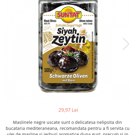
Creme tartinabile
Condimente turcesti
Ghimbir murat la borcan
Alge Nori
Supa miso
29,97 Lei
Maslinele negre uscate sunt o delicatesa nelipsita din
bucataria mediteraneana, recomandata pentru a fi servita cu
ulei de masline si ierburi aromatice dupa gust, precum si in