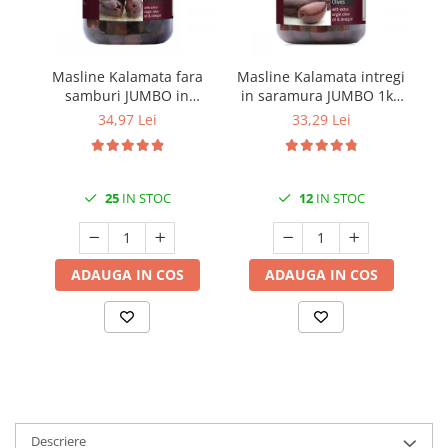
Masline Kalamata fara
Masline Kalamata intregi
samburi JUMBO in
in saramura JUMBO 1kg
saramura 1kg FOS
FOS
34,97 Lei
33,29 Lei
25
IN STOC
12
IN STOC
ADAUGA IN COS
ADAUGA IN COS
Descriere