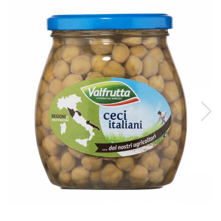
Creme tartinabile
Condimente turcesti
Ghimbir murat la borcan
Alge Nori
Supa miso