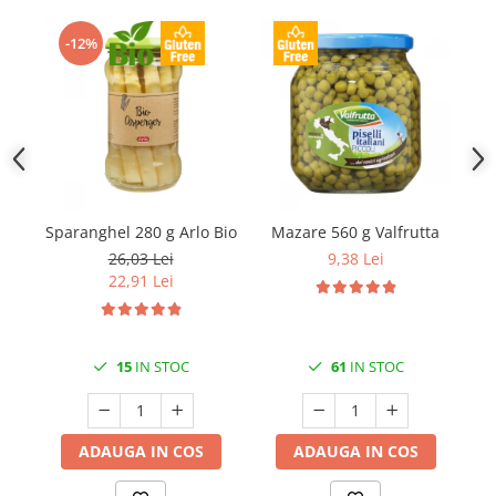
-12%
Sparanghel 280 g Arlo Bio
Mazare 560 g Valfrutta
O
26,03 Lei
9,38 Lei
22,91 Lei
15
IN STOC
61
IN STOC
ADAUGA IN COS
ADAUGA IN COS