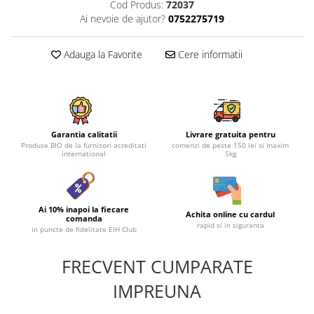
Cod Produs:
72037
Ai nevoie de ajutor?
0752275719
Adauga la Favorite
Cere informatii
Garantia calitatii
Livrare gratuita pentru
Produse BIO de la furnizori acreditati
comenzi de peste 150 lei si maxim
international
5kg
Ai 10% inapoi la fiecare
Achita online cu cardul
comanda
rapid si in siguranta
in puncte de fidelitate EIH Club
FRECVENT CUMPARATE
IMPREUNA