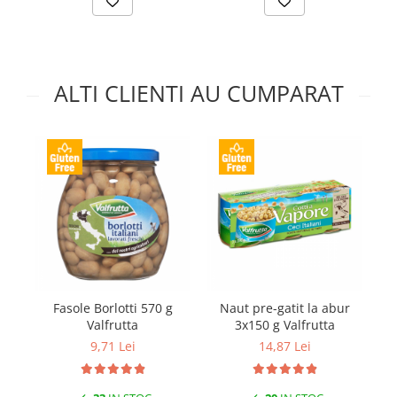
ALTI CLIENTI AU CUMPARAT
Fasole Borlotti 570 g
Naut pre-gatit la abur
F
Valfrutta
3x150 g Valfrutta
9,71 Lei
14,87 Lei