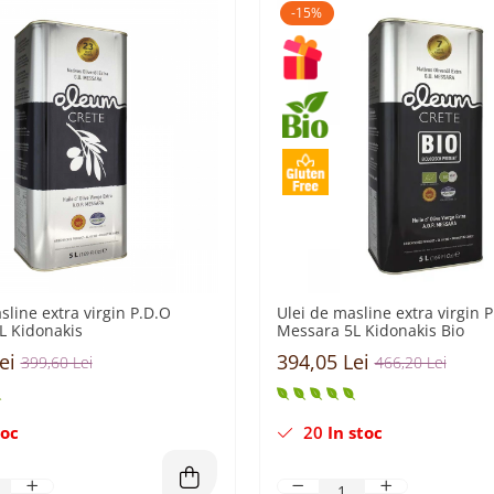
-15%
sline extra virgin P.D.O
Ulei de masline extra virgin 
L Kidonakis
Messara 5L Kidonakis Bio
ei
394,05 Lei
399,60 Lei
466,20 Lei
toc
20
In stoc