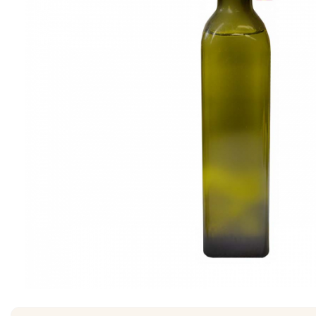
Creme tartinabile
Condimente turcesti
Ghimbir murat la borcan
Alge Nori
Supa miso