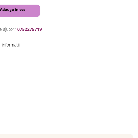
Adauga in cos
e ajutor?
0752275719
informatii