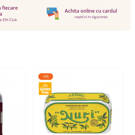
a fiecare
Achita online cu cardul
a
rapid si in siguranta
te EIH Club
-6%