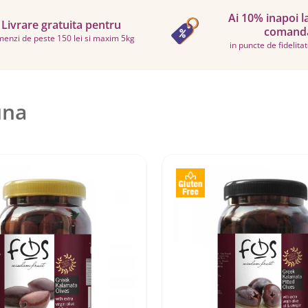
Ai 10% inapoi l
Livrare gratuita pentru
comand
enzi de peste 150 lei si maxim 5kg
in puncte de fidelita
una