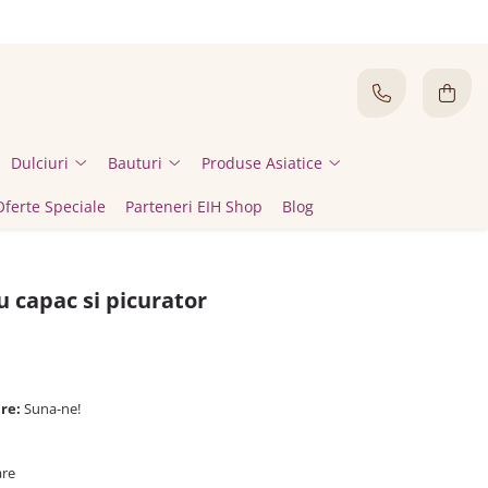
Dulciuri
Bauturi
Produse Asiatice
Oferte Speciale
Parteneri EIH Shop
Blog
cu capac si picurator
are:
Suna-ne!
are