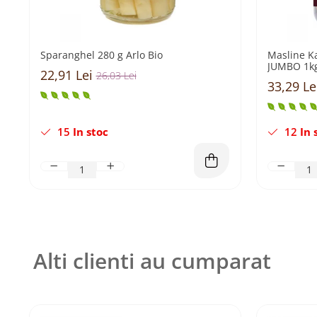
Sparanghel 280 g Arlo Bio
Masline K
JUMB
22,91 Lei
26,03 Lei
33,29 Le
15
In stoc
12
In 
Alti clienti au cumparat