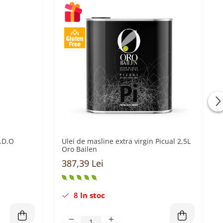
P.D.O
Ulei de masline extra virgin Picual 2,5L
Oro Bailen
387,39 Lei
8
In stoc