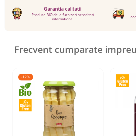
Garantia calitatii
Produse BIO de la furnizori acreditati
com
international
Frecvent cumparate impre
-12%