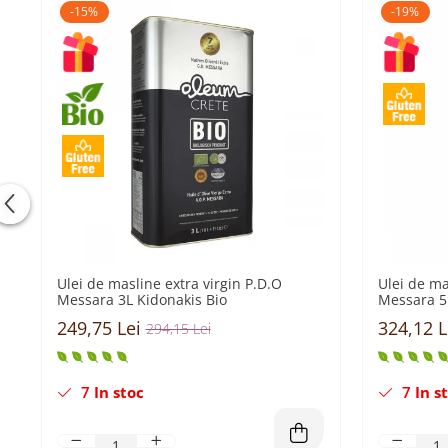
-15%
-19%
Ulei de masline extra virgin P.D.O
Ulei de ma
Messara 3L Kidonakis Bio
Messara 5
249,75 Lei
324,12 L
294,15 Lei
7
In stoc
7
In s