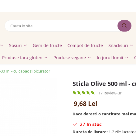
Sosuri
Gem de fructe
Compot de fructe
Snacksuri
Produse fara gluten
Produse vegane
In jurul lumii
500 ml - cu capac si picurator
Sticla Olive 500 ml - 
17 Review-uri
9,68 Lei
Daca doresti o cantitate mai m
27
In stoc
Durata de livrare:
1-2 zile lucrato