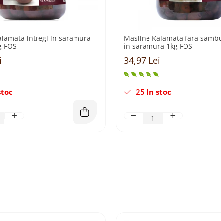
alamata intregi in saramura
Masline Kalamata fara samb
O 1kg FOS
in saramura 1kg FOS
i
34,97 Lei
stoc
25
In stoc