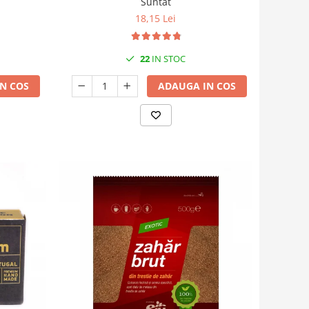
Suntat
18,15 Lei
22
IN STOC
N COS
ADAUGA IN COS