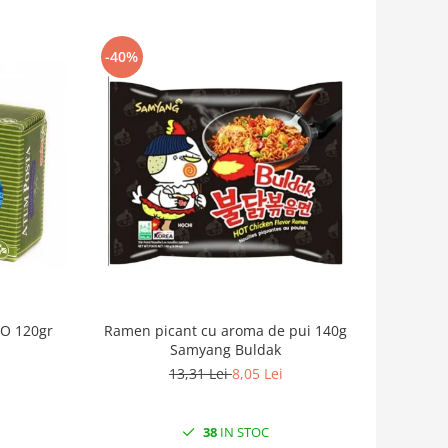
-40%
IO 120gr
Ramen picant cu aroma de pui 140g
Samyang Buldak
13,31 Lei
8,05 Lei
38
IN STOC