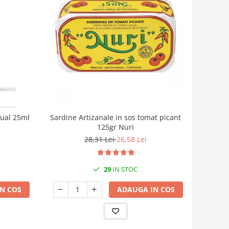
cual 25ml
Sardine Artizanale in sos tomat picant
125gr Nuri
28,31 Lei
26,58 Lei
29
IN STOC
N COS
ADAUGA IN COS