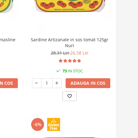
 masline
Sardine Artizanale in sos tomat 125gr
Nuri
28,31 Lei
26,58 Lei
73
IN STOC
N COS
ADAUGA IN COS
-6%