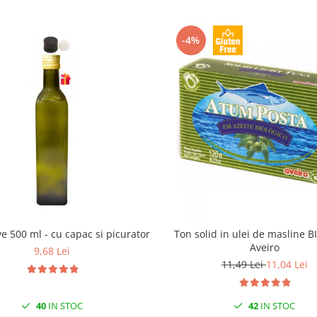
-4%
ive 500 ml - cu capac si picurator
Ton solid in ulei de masline B
Aveiro
9,68 Lei
11,49 Lei
11,04 Lei
40
IN STOC
42
IN STOC