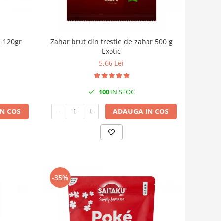
e 120gr
Zahar brut din trestie de zahar 500 g
Exotic
5,66 Lei
100
IN STOC
N COS
ADAUGA IN COS
-35%