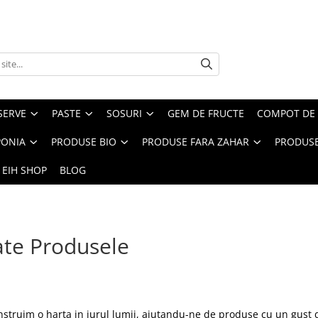
SERVE
PASTE
SOSURI
GEM DE FRUCTE
COMPOT DE 
PONIA
PRODUSE BIO
PRODUSE FARA ZAHAR
PRODUSE
 EIH SHOP
BLOG
te Produsele
nstruim o harta in jurul lumii, ajutandu-ne de produse cu un gust de