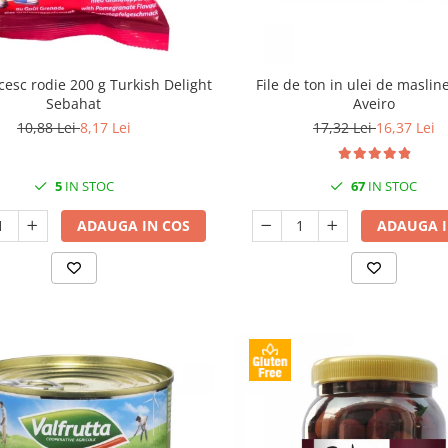
cesc rodie 200 g Turkish Delight
File de ton in ulei de maslin
Sebahat
Aveiro
10,88 Lei
8,17 Lei
17,32 Lei
16,37 Lei
5
IN STOC
67
IN STOC
ADAUGA IN COS
ADAUGA I