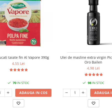
ucati taiate fin Al Vapore 390g
Ulei de masline extra virgin Pi
Oro Bailen
4,55 Lei
4,98 Lei
70
IN STOC
98
IN STOC
ADAUGA IN COS
ADAUGA I