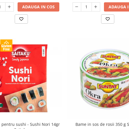
ADAUGA IN COS
ADAUGA I
u sushi - Sushi Nori 14gr
Bame in sos de rosii 350 g 