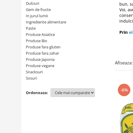
Creme tartinabile
Dulciuri
bun, s
Condimente turcesti
Gem de fructe
Voi, av
conser
In jurul lumii
Ghimbir murat la borcan
indulci
Ingrediente alimentare
Alge Nori
Paste
Prin
e
Produse Asiatice
Supa miso
Produse Bio
Produse fara gluten
Produse fara zahar
Produse Japonia
Afiseaza:
Produse vegane
Snacksuri
Sosuri
-6%
Ordoneaza: