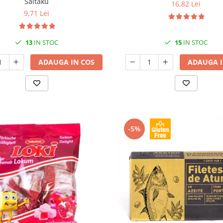
Saitaku
16,82 Lei
9,71 Lei
13
IN STOC
15
IN STOC
ADAUGA IN COS
ADAUGA I
-5%