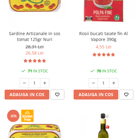
Sardine Artizanale in sos
Rosii bucati taiate fin Al
tomat 125gr Nuri
Vapore 390g
28,31 Lei
4,55 Lei
26,58 Lei
71
IN STOC
70
IN STOC
ADAUGA IN COS
ADAUGA IN COS
-6%