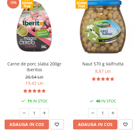
-5%
Carne de porc slaba 200gr
Naut 570 g Valfrutta
Iberitos
8,87 Lei
20,54 Lei
19,43 Lei
11
IN STOC
40
IN STOC
ADAUGA IN COS
ADAUGA IN COS