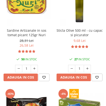
Sardine Artizanale in sos
Sticla Olive 500 ml - cu capac
tomat picant 125gr Nuri
si picurator
28,31 Lei
9,68 Lei
26,58 Lei
50
IN STOC
27
IN STOC
ADAUGA IN COS
ADAUGA IN COS
-40%
-4%