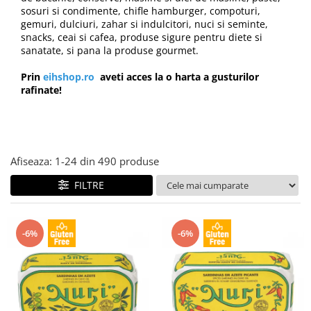
Creme tartinabile
sosuri si condimente, chifle hamburger, compoturi,
Condimente turcesti
gemuri, dulciuri, zahar si indulcitori, nuci si seminte,
snacks, ceai si cafea, produse sigure pentru diete si
Ghimbir murat la borcan
sanatate, si pana la produse gourmet.
Alge Nori
Prin
eihshop.ro
aveti acces la o harta a gusturilor
Supa miso
rafinate!
Afiseaza:
1-
24
din
490
produse
FILTRE
-6%
-6%