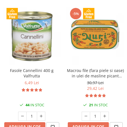
-5%
Fasole Cannellini 400 g
Macrou file (fara piele si oase)
Valfrutta
in ulei de masline picant
125gr Nuri
6,49 Lei
30,97 Lei
29,42 Lei
44
IN STOC
21
IN STOC
ADAUGA IN COS
ADAUGA IN COS