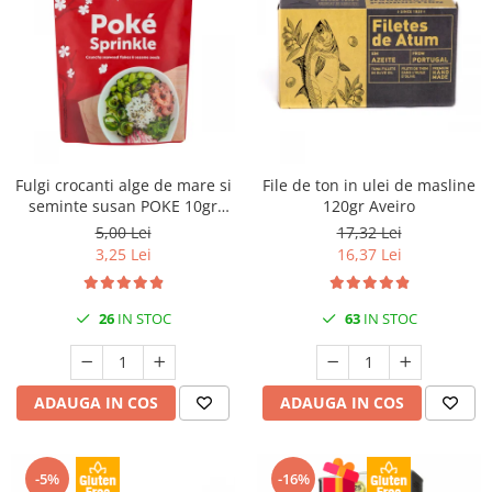
Fulgi crocanti alge de mare si
File de ton in ulei de masline
seminte susan POKE 10gr
120gr Aveiro
Saitaku
5,00 Lei
17,32 Lei
3,25 Lei
16,37 Lei
26
IN STOC
63
IN STOC
ADAUGA IN COS
ADAUGA IN COS
-5%
-16%