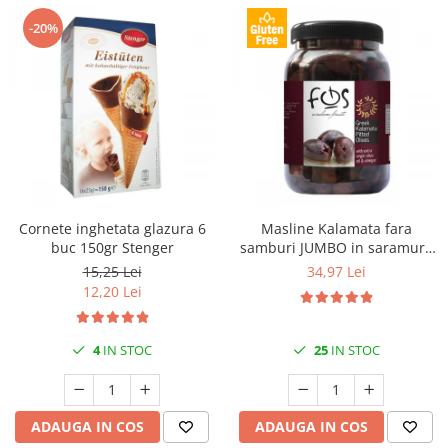
-20%
Cornete inghetata glazura 6
Masline Kalamata fara
buc 150gr Stenger
samburi JUMBO in saramura
1kg FOS
15,25 Lei
34,97 Lei
12,20 Lei
4
IN STOC
25
IN STOC
ADAUGA IN COS
ADAUGA IN COS