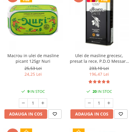
Macrou in ulei de masline
Ulei de masline grecesc,
picant 125gr Nuri
presat la rece, P.D.O Messara
3L Kidonakis
25,53 Lei
233,10 Lei
24,25 Lei
196,47 Lei
9
IN STOC
20
IN STOC
ADAUGA IN COS
ADAUGA IN COS