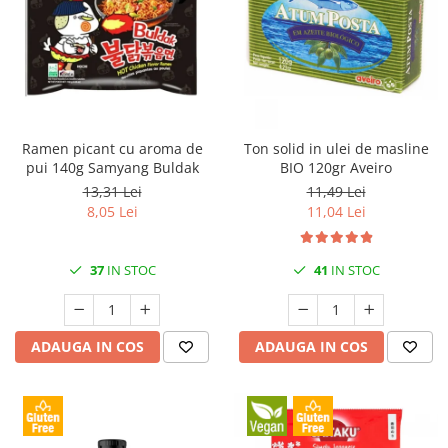
Ramen picant cu aroma de
Ton solid in ulei de masline
pui 140g Samyang Buldak
BIO 120gr Aveiro
13,31 Lei
11,49 Lei
8,05 Lei
11,04 Lei
37
IN STOC
41
IN STOC
ADAUGA IN COS
ADAUGA IN COS