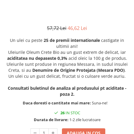
57,72 Lei
46,62 Lei
Un ulei cu peste
25 de premii internationale
castigate in
ultimii ani!
Uleiurile Oleum Crete Bio au un gust extrem de delicat, iar
aciditatea nu depaseste 0,3%
acid oleic la 100 g de produs.
Uleiurile sunt produse in regiunea Messara, in sudul insulei
Creta, si au
Denumire de Origine Protejata (Mesara PDO)
.
Un ulei cu un gust delicat, fructat si o culoare verde auriu.
Consultati buletinul de analiza al produsului pt aciditate -
poza 2.
Daca doresti o cantitate mai mare:
Suna-ne!
26
IN STOC
Durata de livrare:
1-2 zile lucratoare
ADAUGA IN COS