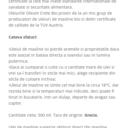
certificate la cele mai inalte standarde internationale de
sanatate si securitate alimentara.
Uleiurile Oleum Crete Bio provin de la un mic grup de
producatori de uleiuri de masline bio si detin certificate
de calitate de la TUV Austria.
Cateva sfaturi:
•Uleiul de masline isi pierde aromele si proprietatile daca
este asezat in bataia directa a soarelui sau in lumina
puternica;
•Daca ai cumparat o cutie cu o cantitate mare de ulei si
vrei sa-l transferi in sticle mai mici, alege recipiente din
sticla de culoare inchisa;
•Uleiul de masline se simte cel mai bine la circa 18°C, dar
rezista bine si la temperaturi mai ridicate, deci poate fi
tinut in bucatarie, intr-un dulap, departe de aragaz sau
cuptor.
Cantitate neta: 500 ml. Tara de origine:
Grecia.
Ulei de masline superior obtinut direct din masline