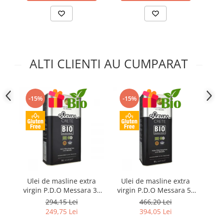
ALTI CLIENTI AU CUMPARAT
-15%
-15%
Ulei de masline extra
Ulei de masline extra
P
virgin P.D.O Messara 3L
virgin P.D.O Messara 5L
Kidonakis Bio
Kidonakis Bio
294,15 Lei
466,20 Lei
249,75 Lei
394,05 Lei