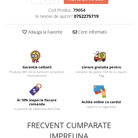
Cod Produs:
79054
Ai nevoie de ajutor?
0752275719
Adauga la Favorite
Cere informatii
Garantia calitatii
Livrare gratuita pentru
Produse BIO de la furnizori acreditati
comenzi de peste 150 lei si maxim
international
5kg
Ai 10% inapoi la fiecare
Achita online cu cardul
comanda
rapid si in siguranta
in puncte de fidelitate EIH Club
FRECVENT CUMPARATE
IMPREUNA