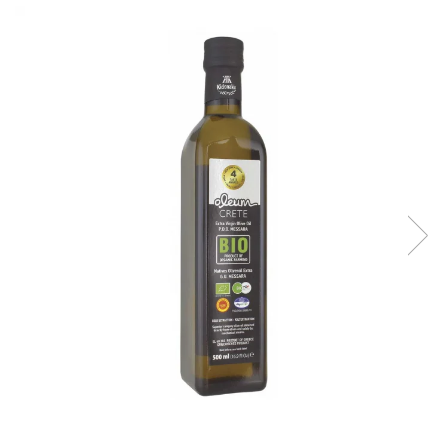
Creme tartinabile
Condimente turcesti
Ghimbir murat la borcan
Alge Nori
Supa miso