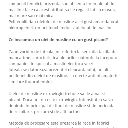
compusii fenolici, prezenta sau absenta lor in uleiul de
masline face ca acest atribut sa fie regasit intr-o masura
mai mare sau mai mica.
Polifenolii dau uleiului de masline acel gust amar datorat
oleuropeinei, un polifenol exclusiv uleiului de masline.
Ce inseamna un ulei de masline cu un gust picant?
Cand vorbim de iuteala, ne referim la senzatia tactila de
mancarime, caracteristica uleiurilor obtinute la inceputul
campaniei, in special a maslinelor inca verzi.
Iuteala se datoreaza prezentei oleocantalului, un alt
polifenol din uleiul de masline, cu efecte antiinflamatorii
similare ibuprofenului.
Uleiul de masline extravirgin trebuie sa fie amar si
picant. Daca nu, nu este extravirgin. Intensitatea sa va
depinde in principal de tipul de masline si de perioada
de recoltare, precum si de alti factori.
Metoda de procesare este presarea la rece in fabrici