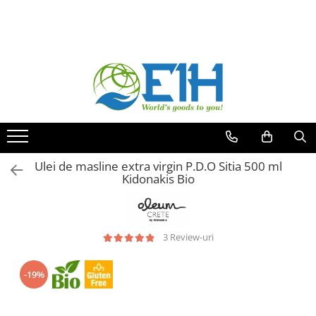
Ingrediente alimentare
Cereale
Conserve
Paste
Sosuri
Snacksuri
Dulciuri
Bauturi
Produse Asiatice
Produse Japonia
Produse Bio
Produse fara zahar
Produse fara gluten
Produse vegane
In jurul lumii
Produse leguminoase
Musli
Conserve de legume
Paste din grau dur
Sos de rosii
Covrigei sarati
Dulciuri turcesti
Cafea turceasca
Taietei si noodles asiatici
Taietei japonezi
Cereale Bio
Cereale fara zahar
Cereale fara gluten
Inlocuitor pentru carne
Turcia
Orez
Granola
Conserve de carne
Noodles
Sosuri iuti
Grisine
Halva Turceasca
Ceai turcesc
Sosuri asiatice
Sosuri japoneze
Gem Bio
Gemuri fara zahar
Gemuri si compoturi fara gluten
Inlocuitor pentru oua
Austria
Gris
Fulgi de porumb
Conserve de peste
Taietei
Sosuri internationale
Sticksuri
Rahat turcesc
Ingrediente asiatice
Mochi Dulciuri Japoneze
Compot Bio
Compot fara zahar
Dulciuri fara gluten
Bauturi vegetale
Italia
Chifle burger
Terci de ovaz
Conserve mancare gatita
Sosuri asiatice
Altele
Cornete de inghetata
Ingrediente japoneze
Conserve Bio
Conserve fara gluten
Franta
Zahar si inlocuitor de zahar
Crenvursti
Sosuri si dressinguri
Alte dulciuri
Ulei si masline Bio
Paste fara gluten
Spania
Ulei de masline extra virgin P.D.O Sitia 500 ml
Kidonakis Bio
Ulei de masline extra virgin
Paste si noodles bio
Sos fara gluten
Olanda
Otet balsamic
Snacksuri Bio
Ulei si masline fara gluten
Germania
Masline kalamata
Otet fara gluten
Portugalia
3 Review-uri
Pasta de masline
Grecia
Castraveti murati la borcan
Columbia
-19%
Inimi de anghinare
Mauritius