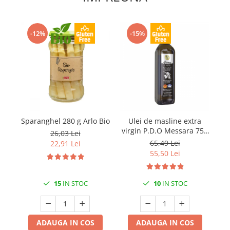
-12%
-15%
Sparanghel 280 g Arlo Bio
Ulei de masline extra
virgin P.D.O Messara 750
v
26,03 Lei
ml Kidonakis
65,49 Lei
22,91 Lei
55,50 Lei
15
IN STOC
10
IN STOC
ADAUGA IN COS
ADAUGA IN COS