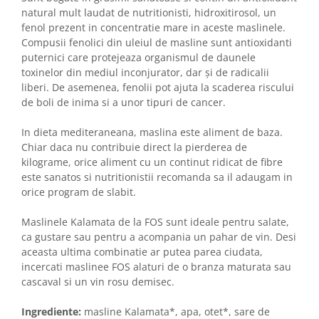
natural mult laudat de nutritionisti, hidroxitirosol, un
fenol prezent in concentratie mare in aceste maslinele.
Compusii fenolici din uleiul de masline sunt antioxidanti
puternici care protejeaza organismul de daunele
toxinelor din mediul inconjurator, dar și de radicalii
liberi. De asemenea, fenolii pot ajuta la scaderea riscului
de boli de inima si a unor tipuri de cancer.
In dieta mediteraneana, maslina este aliment de baza.
Chiar daca nu contribuie direct la pierderea de
kilograme, orice aliment cu un continut ridicat de fibre
este sanatos si nutritionistii recomanda sa il adaugam in
orice program de slabit.
Maslinele Kalamata de la FOS sunt ideale pentru salate,
ca gustare sau pentru a acompania un pahar de vin. Desi
aceasta ultima combinatie ar putea parea ciudata,
incercati maslinee FOS alaturi de o branza maturata sau
cascaval si un vin rosu demisec.
Ingrediente:
masline Kalamata*, apa, otet*, sare de