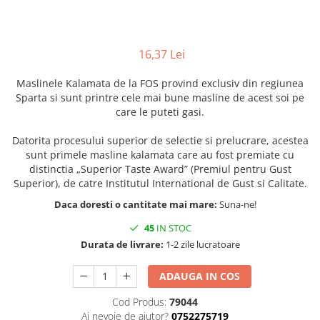
16,37 Lei
Maslinele Kalamata de la FOS provind exclusiv din regiunea
Sparta si sunt printre cele mai bune masline de acest soi pe
care le puteti gasi.
Datorita procesului superior de selectie si prelucrare, acestea
sunt primele masline kalamata care au fost premiate cu
distinctia „Superior Taste Award” (Premiul pentru Gust
Superior), de catre Institutul International de Gust si Calitate.
Daca doresti o cantitate mai mare:
Suna-ne!
45
IN STOC
Durata de livrare:
1-2 zile lucratoare
ADAUGA IN COS
Cod Produs:
79044
Ai nevoie de ajutor?
0752275719