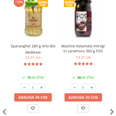
-12%
Sparanghel 280 g Arlo Bio
Masline Kalamata intregi
Ma
in saramura 360 g FOS
26,03 Lei
13,31 Lei
22,91 Lei
15
IN STOC
50
IN STOC
ADAUGA IN COS
ADAUGA IN COS