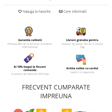
Adauga la Favorite
Cere informatii
Garantia calitatii
Livrare gratuita pentru
Produse BIO de la furnizori acreditati
comenzi de peste 150 lei si maxim
international
5kg
Ai 10% inapoi la fiecare
Achita online cu cardul
comanda
rapid si in siguranta
in puncte de fidelitate EIH Club
FRECVENT CUMPARATE
IMPREUNA