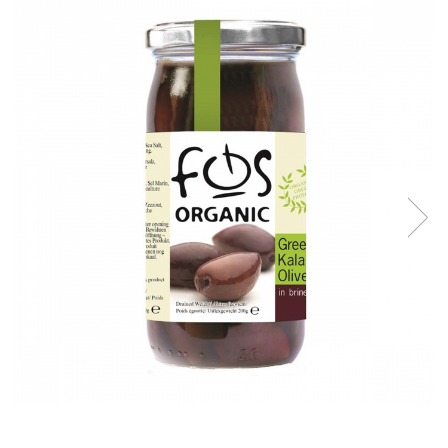
Creme tartinabile
Condimente turcesti
Ghimbir murat la borcan
Alge Nori
Supa miso