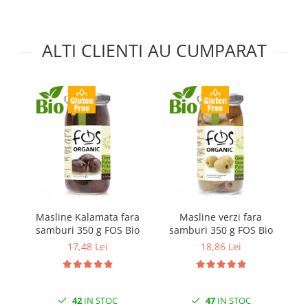
ALTI CLIENTI AU CUMPARAT
Masline Kalamata fara
Masline verzi fara
samburi 350 g FOS Bio
samburi 350 g FOS Bio
vi
17,48 Lei
18,86 Lei
42
IN STOC
47
IN STOC