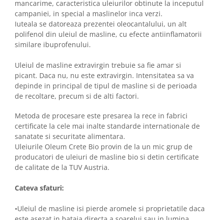
mancarime, caracteristica uleiurilor obtinute la inceputul
campaniei, in special a maslinelor inca verzi.
Iuteala se datoreaza prezentei oleocantalului, un alt
polifenol din uleiul de masline, cu efecte antiinflamatorii
similare ibuprofenului.
Uleiul de masline extravirgin trebuie sa fie amar si
picant. Daca nu, nu este extravirgin. Intensitatea sa va
depinde in principal de tipul de masline si de perioada
de recoltare, precum si de alti factori.
Metoda de procesare este presarea la rece in fabrici
certificate la cele mai inalte standarde internationale de
sanatate si securitate alimentara.
Uleiurile Oleum Crete Bio provin de la un mic grup de
producatori de uleiuri de masline bio si detin certificate
de calitate de la TUV Austria.
Cateva sfaturi:
•Uleiul de masline isi pierde aromele si proprietatile daca
este asezat in bataia directa a soarelui sau in lumina