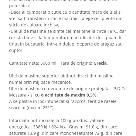
puternica;
•Daca ai cumparat o cutie cu o cantitate mare de ulei si
vrei sa-l transferi in sticle mai mici, alege recipiente din
sticla de culoare inchisa;
•Uleiul de masline se simte cel mai bine la circa 18°C, dar
rezista bine si la temperaturi mai ridicate, deci poate fi
tinut in bucatarie, intr-un dulap, departe de aragaz sau
cuptor.
Cantitate neta: 5000 ml. Tara de origine:
Grecia.
Ulei de masline superior obtinut direct din masline
numai prin mijloace mecanice.
Ulei de masline cu denumire de origine protejata - P.D.O.
Messara - si cu
o aciditate de maxim 0,3%
.
A se pastra in loc intunecat si racoros, ferit de razele
soarelui (maxim 25°C).
Informatii nutritionale la 100 g produs: valoare
energetica: 3389 kJ / 824 kcal Grasimi 91,6 g, din care
saturate 13,9 g, din care mononesaturate 72 g, din care