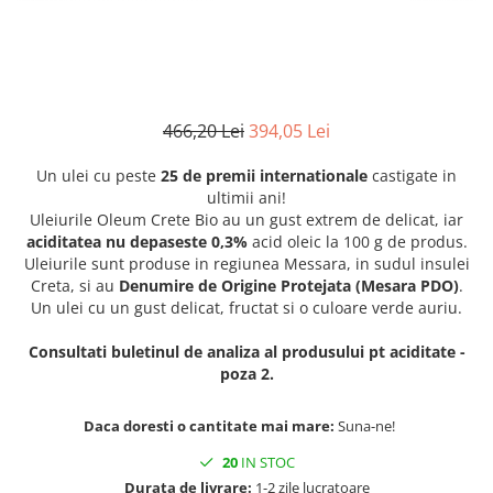
466,20 Lei
394,05 Lei
Un ulei cu peste
25 de premii internationale
castigate in
ultimii ani!
Uleiurile Oleum Crete Bio au un gust extrem de delicat, iar
aciditatea nu depaseste 0,3%
acid oleic la 100 g de produs.
Uleiurile sunt produse in regiunea Messara, in sudul insulei
Creta, si au
Denumire de Origine Protejata (Mesara PDO)
.
Un ulei cu un gust delicat, fructat si o culoare verde auriu.
Consultati buletinul de analiza al produsului pt aciditate -
poza 2.
Daca doresti o cantitate mai mare:
Suna-ne!
20
IN STOC
Durata de livrare:
1-2 zile lucratoare