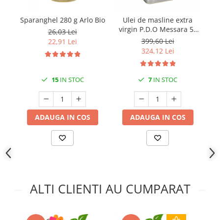
Sparanghel 280 g Arlo Bio
Ulei de masline extra
virgin P.D.O Messara 5L
26,03 Lei
Kidonakis
399,60 Lei
22,91 Lei
324,12 Lei
15
IN STOC
7
IN STOC
ADAUGA IN COS
ADAUGA IN COS
ALTI CLIENTI AU CUMPARAT