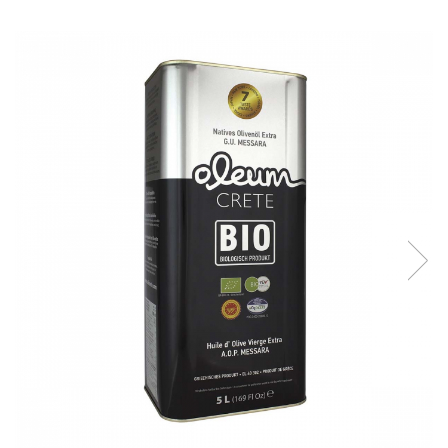
Creme tartinabile
Condimente turcesti
Ghimbir murat la borcan
Alge Nori
Supa miso