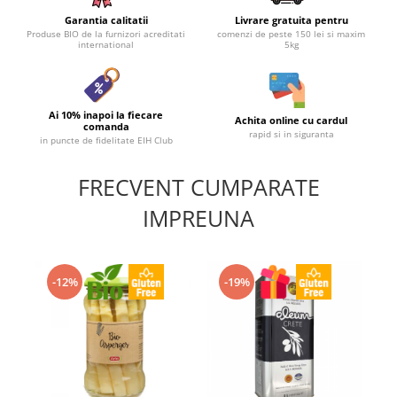
Garantia calitatii
Livrare gratuita pentru
Produse BIO de la furnizori acreditati
comenzi de peste 150 lei si maxim
international
5kg
Ai 10% inapoi la fiecare
Achita online cu cardul
comanda
rapid si in siguranta
in puncte de fidelitate EIH Club
FRECVENT CUMPARATE
IMPREUNA
-12%
-19%