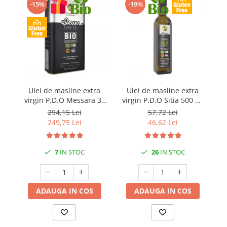
-15%
-19%
Ulei de masline extra
Ulei de masline extra
P
virgin P.D.O Messara 3L
virgin P.D.O Sitia 500 ml
Kidonakis Bio
Kidonakis Bio
294,15 Lei
57,72 Lei
249,75 Lei
46,62 Lei
7
IN STOC
26
IN STOC
ADAUGA IN COS
ADAUGA IN COS