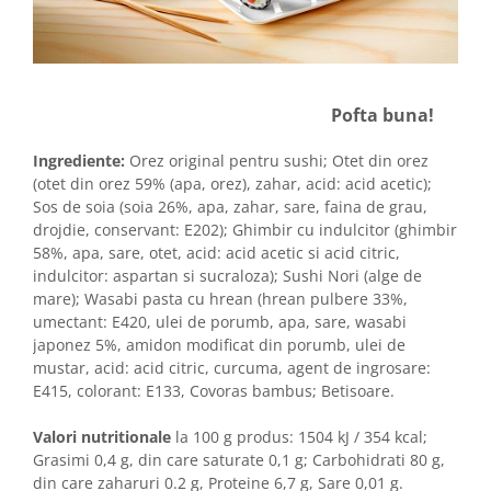
Pofta buna!
Ingrediente:
Orez original pentru sushi; Otet din orez
(otet din orez 59% (apa, orez), zahar, acid: acid acetic);
Sos de soia (soia 26%, apa, zahar, sare, faina de grau,
drojdie, conservant: E202); Ghimbir cu indulcitor (ghimbir
58%, apa, sare, otet, acid: acid acetic si acid citric,
indulcitor: aspartan si sucraloza); Sushi Nori (alge de
mare); Wasabi pasta cu hrean (hrean pulbere 33%,
umectant: E420, ulei de porumb, apa, sare, wasabi
japonez 5%, amidon modificat din porumb, ulei de
mustar, acid: acid citric, curcuma, agent de ingrosare:
E415, colorant: E133, Covoras bambus; Betisoare.
Valori nutritionale
la 100 g produs: 1504 kJ / 354 kcal;
Grasimi 0,4 g, din care saturate 0,1 g; Carbohidrati 80 g,
din care zaharuri 0.2 g, Proteine 6,7 g, Sare 0,01 g.