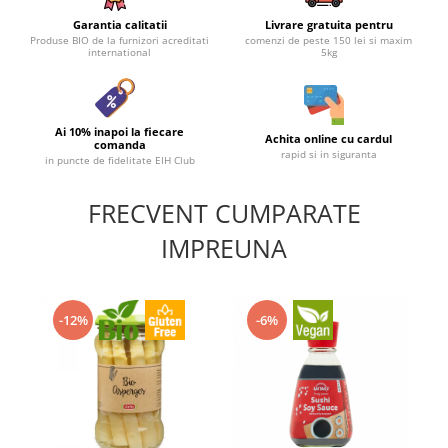
Garantia calitatii
Livrare gratuita pentru
Produse BIO de la furnizori acreditati
comenzi de peste 150 lei si maxim
international
5kg
Ai 10% inapoi la fiecare
Achita online cu cardul
comanda
rapid si in siguranta
in puncte de fidelitate EIH Club
FRECVENT CUMPARATE
IMPREUNA
-12%
-6%