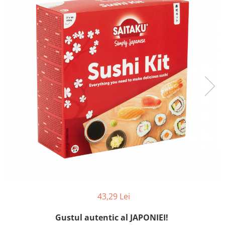
Creme tartinabile
Condimente turcesti
Ghimbir murat la borcan
Alge Nori
Supa miso
43,29 Lei
Gustul autentic al JAPONIEI!