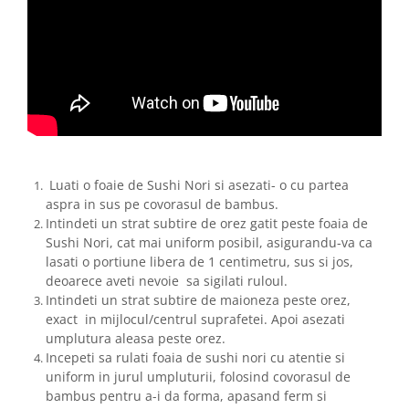
Luati o foaie de Sushi Nori si asezati- o cu partea
aspra in sus pe covorasul de bambus.
Intindeti un strat subtire de orez gatit peste foaia de
Sushi Nori, cat mai uniform posibil, asigurandu-va ca
lasati o portiune libera de 1 centimetru, sus si jos,
deoarece aveti nevoie sa sigilati ruloul.
Intindeti un strat subtire de maioneza peste orez,
exact in mijlocul/centrul suprafetei. Apoi asezati
umplutura aleasa peste orez.
Incepeti sa rulati foaia de sushi nori cu atentie si
uniform in jurul umpluturii, folosind covorasul de
bambus pentru a-i da forma, apasand ferm si