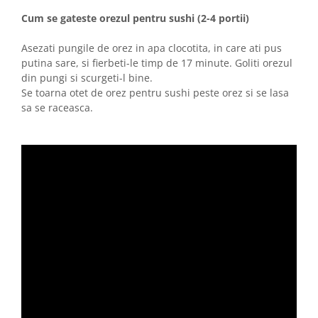
Cum se gateste orezul pentru sushi (2-4 portii)
Asezati pungile de orez in apa clocotita, in care ati pus
putina sare, si fierbeti-le timp de 17 minute. Goliti orezul
din pungi si scurgeti-l bine.
Se toarna otet de orez pentru sushi peste orez si se lasa
sa se raceasca.