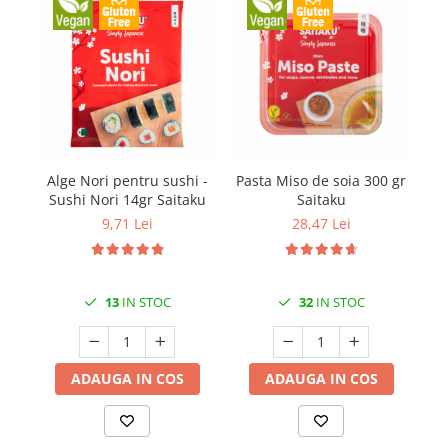
Alge Nori pentru sushi -
Pasta Miso de soia 300 gr
Or
Sushi Nori 14gr Saitaku
Saitaku
9,71 Lei
28,47 Lei
13
IN STOC
32
IN STOC
ADAUGA IN COS
ADAUGA IN COS