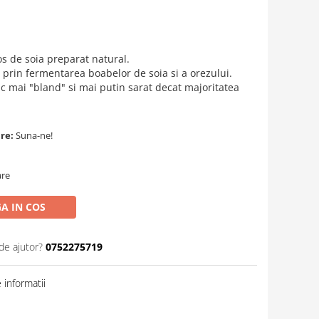
s de soia preparat natural.
l prin fermentarea boabelor de soia si a orezului.
c mai "bland" si mai putin sarat decat majoritatea
are:
Suna-ne!
are
A IN COS
de ajutor?
0752275719
informatii