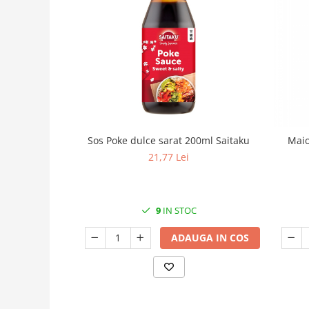
Sos Poke dulce sarat 200ml Saitaku
Maio
21,77 Lei
9
IN STOC
ADAUGA IN COS