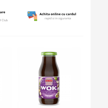
care
Achita online cu cardul
rapid si in siguranta
IH Club