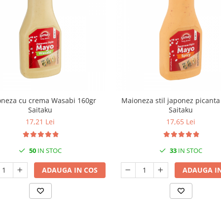
neza cu crema Wasabi 160gr
Maioneza stil japonez picanta
Saitaku
Saitaku
17,21 Lei
17,65 Lei
50
IN STOC
33
IN STOC
ADAUGA IN COS
ADAUGA IN