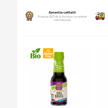
Garantia calitatii
Produse BIO de la furnizori acreditati
international