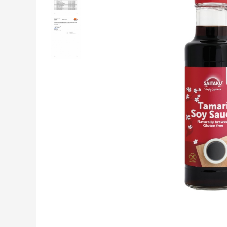
Creme tartinabile
Condimente turcesti
Ghimbir murat la borcan
Alge Nori
Supa miso