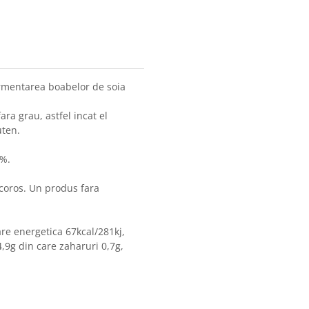
ermentarea boabelor de soia
ra grau, astfel incat el
uten.
1%.
acoros. Un produs fara
re energetica 67kcal/281kj,
4,9g din care zaharuri 0,7g,