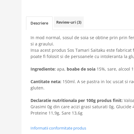
Review-uri
(3)
Descriere
In mod normal, sosul de soia se obtine prin prin f
si a graului.
Insa acest produs Sos Tamari Saitaku este fabricat fa
poate fi folosit si de persoanele cu intoleranta la gl
Ingrediente:
apa,
boabe de soia
15%, sare, alcool 
Cantitate neta:
150ml. A se pastra in loc uscat si r
gluten.
Declaratie nutritionala per 100g produs finit:
Valoa
Grasimi 0g din care acizi grasi saturati 0g, Glucide 
Proteine 11,9g, Sare 13,6g
Informatii conformitate produs