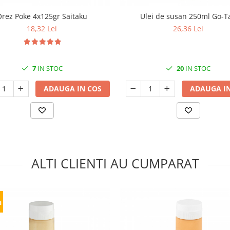
Orez Poke 4x125gr Saitaku
Ulei de susan 250ml Go-T
18,32 Lei
26,36 Lei
7
IN STOC
20
IN STOC
ADAUGA IN COS
ADAUGA IN
ALTI CLIENTI AU CUMPARAT