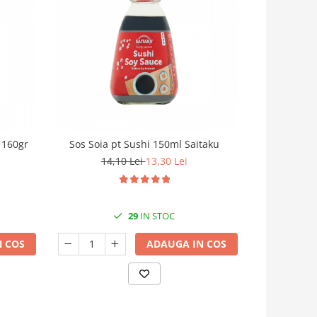
 160gr
Sos Soia pt Sushi 150ml Saitaku
Sos Ter
14,10 Lei
13,30 Lei
29
IN STOC
 COS
ADAUGA IN COS