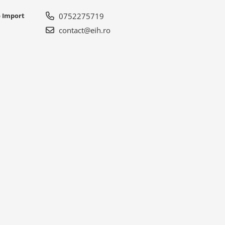
o Import
0752275719
contact@eih.ro