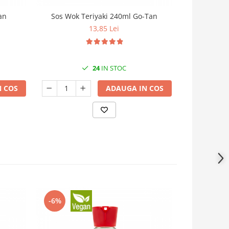
an
Sos Wok Teriyaki 240ml Go-Tan
Naut pre-gati
13,85 Lei
24
IN STOC
 COS
ADAUGA IN COS
-6%