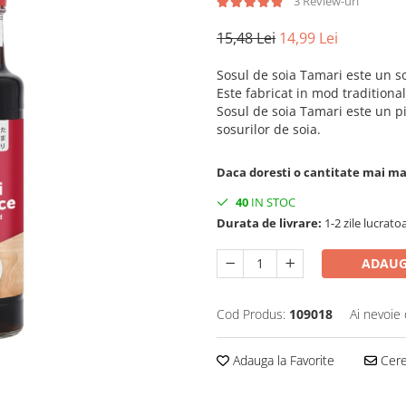
3 Review-uri
15,48 Lei
14,99 Lei
Sosul de soia Tamari este un so
Este fabricat in mod traditiona
Sosul de soia Tamari este un pi
sosurilor de soia.
Daca doresti o cantitate mai m
40
IN STOC
Durata de livrare:
1-2 zile lucrato
ADAUG
Cod Produs:
109018
Ai nevoie 
Adauga la Favorite
Cere 