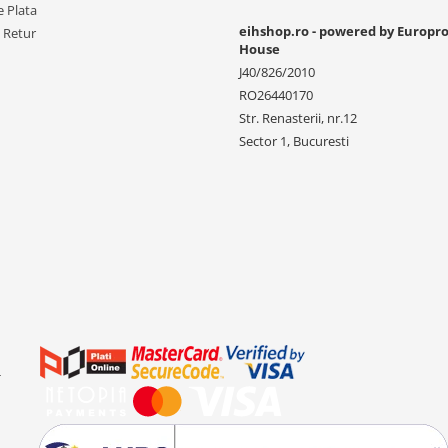
 Plata
eihshop.ro - powered by Europr
e Retur
House
J40/826/2010
RO26440170
Str. Renasterii, nr.12
Sector 1, Bucuresti
-