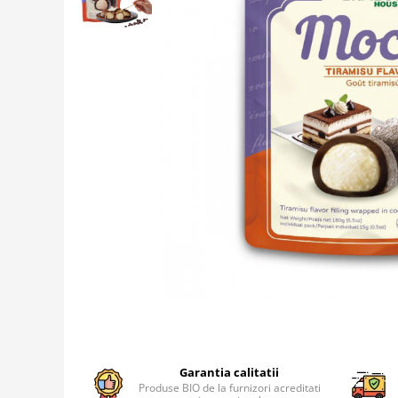
Creme tartinabile
Condimente turcesti
Ghimbir murat la borcan
Alge Nori
Supa miso
Garantia calitatii
Produse BIO de la furnizori acreditati