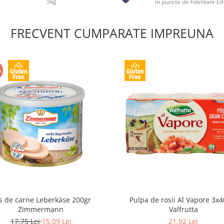
5kg
in puncte de fidelitate E
FRECVENT CUMPARATE IMPREUNA
%
s de carne Leberkäse 200gr
Pulpa de rosii Al Vapore 3x4
Zimmermann
Valfrutta
17,75 Lei
15,09 Lei
21,92 Lei