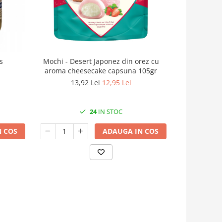
s
Mochi - Desert Japonez din orez cu
Mochi - Des
aroma cheesecake capsuna 105gr
arom
13,92 Lei
12,95 Lei
13
24
IN STOC
 COS
ADAUGA IN COS