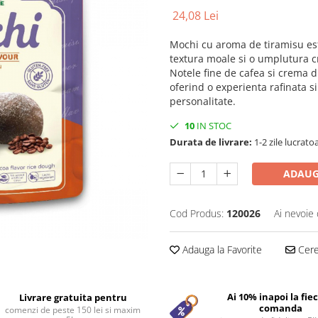
24,08 Lei
Mochi cu aroma de tiramisu est
textura moale si o umplutura cr
Notele fine de cafea si crema d
oferind o experienta rafinata si
personalitate.
10
IN STOC
Durata de livrare:
1-2 zile lucrato
ADAUG
Cod Produs:
120026
Ai nevoie 
Adauga la Favorite
Cere 
Ai 10% inapoi la fie
Livrare gratuita pentru
comanda
comenzi de peste 150 lei si maxim