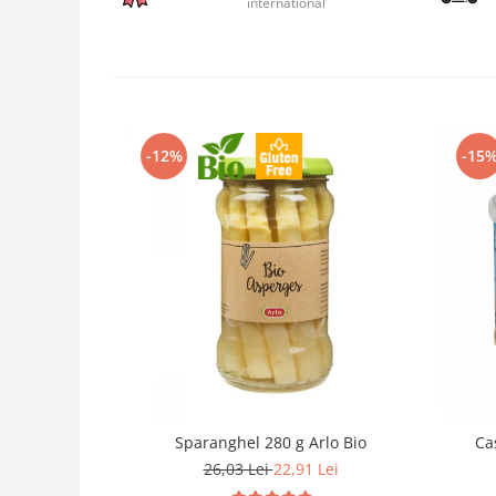
international
-12%
-15
Sparanghel 280 g Arlo Bio
Ca
26,03 Lei
22,91 Lei