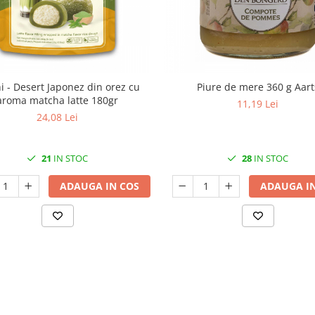
 - Desert Japonez din orez cu
Piure de mere 360 g Aart
aroma matcha latte 180gr
11,19 Lei
24,08 Lei
21
IN STOC
28
IN STOC
ADAUGA IN COS
ADAUGA IN