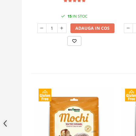
15
IN STOC
ADAUGA IN COS