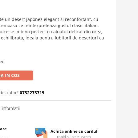
e un desert japonez elegant si reconfortant, cu
emoasa ce reinterpreteaza gustul clasic italian.
ulce se imbina perfect cu aluatul delicat din orez,
 echilibrata, ideala pentru iubitorii de deserturi cu
are
A IN COS
de ajutor?
0752275719
informatii
care
Achita online cu cardul
rapid si in siguranta