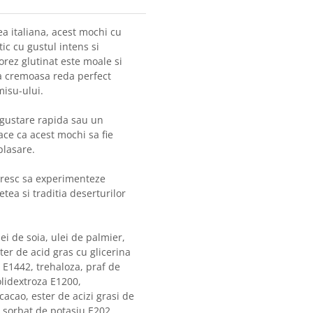
ea italiana, acest mochi cu
ic cu gustul intens si
orez glutinat este moale si
sa cremoasa reda perfect
misu-ului.
 gustare rapida sau un
ce ca acest mochi sa fie
plasare.
doresc sa experimenteze
tea si traditia deserturilor
ei de soia, ulei de palmier,
ter de acid gras cu glicerina
 E1442, trehaloza, praf de
olidextroza E1200,
acao, ester de acizi grasi de
, sorbat de potasiu E202.