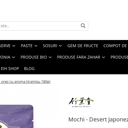
SERVE
PASTE
SOSURI
GEM DE FRUCTE
COMPOT DE 
PONIA
PRODUSE BIO
PRODUSE FARA ZAHAR
PRODUSE
 EIH SHOP
BLOG
n orez cu aroma tiramisu 180gr
Mochi - Desert Japone