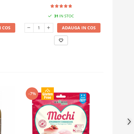
31
IN STOC
 COS
ADAUGA IN COS
-7%
-7%