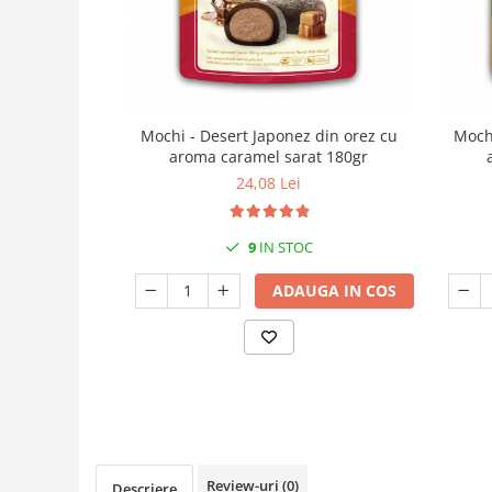
Mochi - Desert Japonez din orez cu
Mochi
aroma caramel sarat 180gr
24,08 Lei
9
IN STOC
ADAUGA IN COS
Review-uri
(0)
Descriere