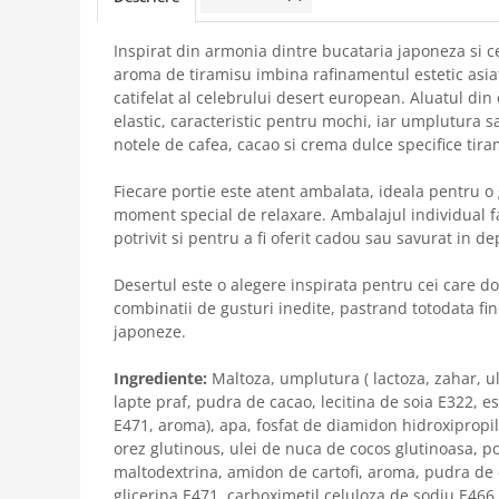
Inspirat din armonia dintre bucataria japoneza si c
aroma de tiramisu imbina rafinamentul estetic asiat
catifelat al celebrului desert european. Aluatul din 
elastic, caracteristic pentru mochi, iar umplutura 
notele de cafea, cacao si crema dulce specifice tira
Fiecare portie este atent ambalata, ideala pentru o
moment special de relaxare. Ambalajul individual fa
potrivit si pentru a fi oferit cadou sau savurat in de
Desertul este o alegere inspirata pentru cei care 
combinatii de gusturi inedite, pastrand totodata fine
japoneze.
Ingrediente:
Maltoza, umplutura ( lactoza, zahar, ul
lapte praf, pudra de cacao, lecitina de soia E322, es
E471, aroma), apa, fosfat de diamidon hidroxipropil
orez glutinous, ulei de nuca de cocos glutinoasa, p
maltodextrina, amidon de cartofi, aroma, pudra de c
glicerina E471, carboximetil celuloza de sodiu E466