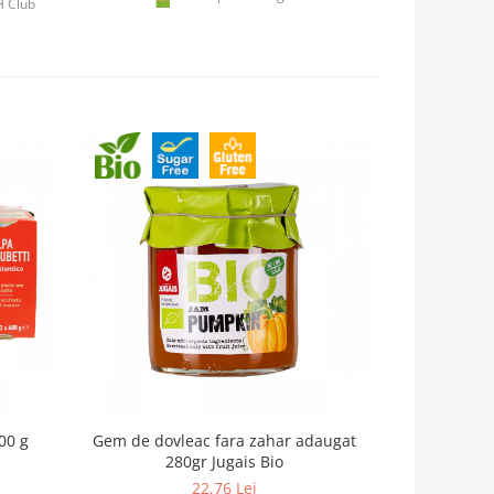
IH Club
00 g
Gem de dovleac fara zahar adaugat
Salata de fru
280gr Jugais Bio
1
22,76 Lei