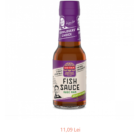
Creme tartinabile
Condimente turcesti
Ghimbir murat la borcan
Alge Nori
Supa miso
11,09 Lei