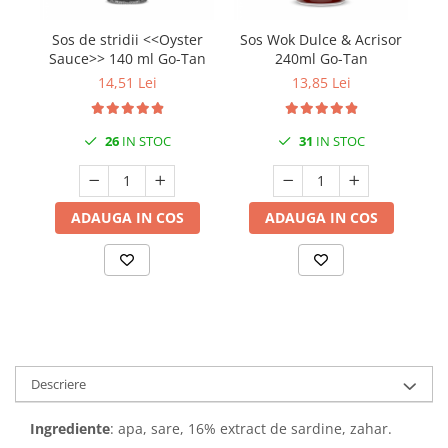
Sos de stridii <<Oyster
Sos Wok Dulce & Acrisor
So
Sauce>> 140 ml Go-Tan
240ml Go-Tan
14,51 Lei
13,85 Lei
26
IN STOC
31
IN STOC
ADAUGA IN COS
ADAUGA IN COS
Descriere
Ingrediente
: apa, sare, 16% extract de sardine, zahar.