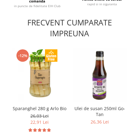
comanda
rapid si in siguranta
in puncte de fidelitate EIH Club
FRECVENT CUMPARATE
IMPREUNA
-12%
Sparanghel 280 g Arlo Bio
Ulei de susan 250ml Go-
Tan
26,03 Lei
26,36 Lei
22,91 Lei