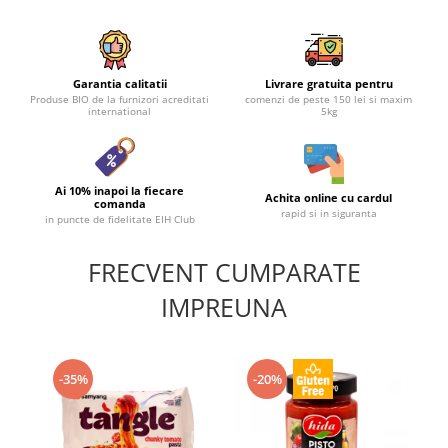
Garantia calitatii
Livrare gratuita pentru
Produse BIO de la furnizori acreditati
comenzi de peste 150 lei si maxim
international
5kg
Ai 10% inapoi la fiecare
Achita online cu cardul
comanda
rapid si in siguranta
in puncte de fidelitate EIH Club
FRECVENT CUMPARATE
IMPREUNA
-35%
-20%