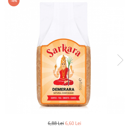
Creme tartinabile
-4%
Condimente turcesti
Ghimbir murat la borcan
Alge Nori
Supa miso
6,88 Lei
6,60 Lei