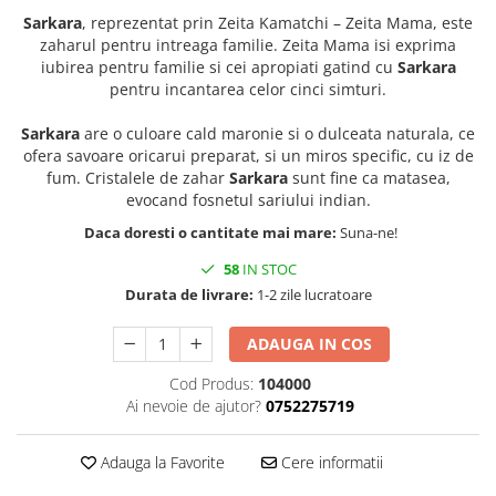
Sarkara
, reprezentat prin Zeita Kamatchi – Zeita Mama, este
zaharul pentru intreaga familie. Zeita Mama isi exprima
iubirea pentru familie si cei apropiati gatind cu
Sarkara
pentru incantarea celor cinci simturi.
Sarkara
are o culoare cald maronie si o dulceata naturala, ce
ofera savoare oricarui preparat, si un miros specific, cu iz de
fum. Cristalele de zahar
Sarkara
sunt fine ca matasea,
evocand fosnetul sariului indian.
Daca doresti o cantitate mai mare:
Suna-ne!
58
IN STOC
Durata de livrare:
1-2 zile lucratoare
ADAUGA IN COS
Cod Produs:
104000
Ai nevoie de ajutor?
0752275719
Adauga la Favorite
Cere informatii