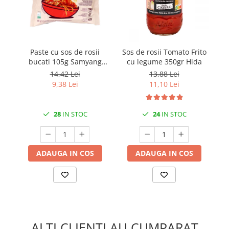
Paste cu sos de rosii
Sos de rosii Tomato Frito
Ro
bucati 105g Samyang
cu legume 350gr Hida
Tangle
14,42 Lei
13,88 Lei
9,38 Lei
11,10 Lei
28
IN STOC
24
IN STOC
ADAUGA IN COS
ADAUGA IN COS
ALTI CLIENTI AU CUMPARAT