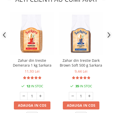
Zahar din trestie
Zahar din trestie Dark
Za
Demerara 1 kg Sarkara
Brown Soft 500 g Sarkara
11,93 Lei
9,44 Lei
12
IN STOC
35
IN STOC
ADAUGA IN COS
ADAUGA IN COS