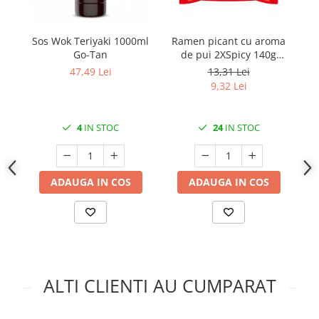
Sos Wok Teriyaki 1000ml
Ramen picant cu aroma
P
Go-Tan
de pui 2XSpicy 140g
Samyang Buldak
47,49 Lei
13,31 Lei
9,32 Lei
4
IN STOC
24
IN STOC
ADAUGA IN COS
ADAUGA IN COS
ALTI CLIENTI AU CUMPARAT