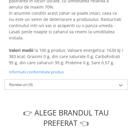
pastrarea in locuri uscate, cu umiditatea relativa a
aerului de maxim 70%.
In anumite conditii acest zahar se poate intari, ceea ce
nu este un semn de deteriorare a produsului. Rasturnati
continutul intr-un vas si acoperiti cu o panza umeda.
Lasati peste noapte si zaharul va reveni la umiditatea
initiala.
Valori medii
la 100 g produs: Valoare energetica: 1630 kJ /
383 kcal; Grasimi 0 g, din care saturate 0 g; Carbohidrati
95 g, din care zaharuri 95 g; Proteine 0 g, Sare 0,57 g.
Informatii conformitate produs
Review-uri
(9)
👉 ALEGE BRANDUL TAU
PREFERAT 👈