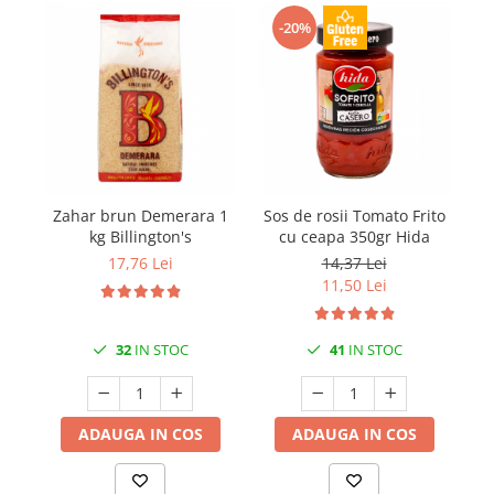
-20%
Zahar brun Demerara 1
Sos de rosii Tomato Frito
kg Billington's
cu ceapa 350gr Hida
p
17,76 Lei
14,37 Lei
11,50 Lei
32
IN STOC
41
IN STOC
ADAUGA IN COS
ADAUGA IN COS