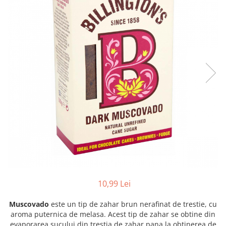
Creme tartinabile
Condimente turcesti
Ghimbir murat la borcan
Alge Nori
Supa miso
10,99 Lei
Muscovado
este un tip de zahar brun nerafinat de trestie, cu
aroma puternica de melasa. Acest tip de zahar se obtine din
evaporarea sucului din trestia de zahar pana la obtinerea de