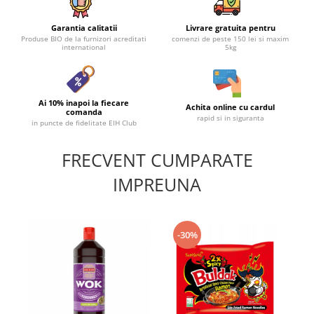
Garantia calitatii
Livrare gratuita pentru
Produse BIO de la furnizori acreditati
comenzi de peste 150 lei si maxim
international
5kg
Ai 10% inapoi la fiecare
Achita online cu cardul
comanda
rapid si in siguranta
in puncte de fidelitate EIH Club
FRECVENT CUMPARATE
IMPREUNA
-30%