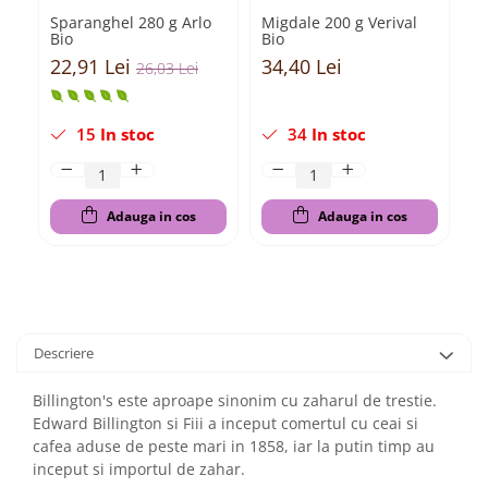
Sparanghel 280 g Arlo
Migdale 200 g Verival
Pu
Bio
Bio
3x
22,91 Lei
34,40 Lei
2
26,03 Lei
15
In stoc
34
In stoc
Adauga in cos
Adauga in cos
Descriere
Billington's este aproape sinonim cu zaharul de trestie.
Edward Billington si Fiii a inceput comertul cu ceai si
cafea aduse de peste mari in 1858, iar la putin timp au
inceput si importul de zahar.