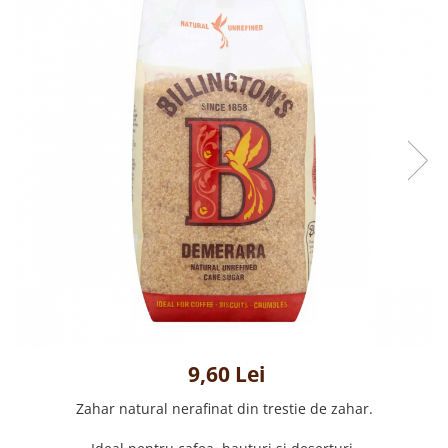
Creme tartinabile
Condimente turcesti
Ghimbir murat la borcan
Alge Nori
Supa miso
9,60 Lei
Zahar natural nerafinat din trestie de zahar.