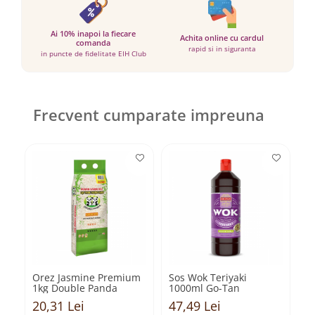
Ai 10% inapoi la fiecare
Achita online cu cardul
comanda
rapid si in siguranta
in puncte de fidelitate EIH Club
Frecvent cumparate impreuna
Orez Jasmine Premium
Sos Wok Teriyaki
M
1kg Double Panda
1000ml Go-Tan
d
c
20,31 Lei
47,49 Lei
2