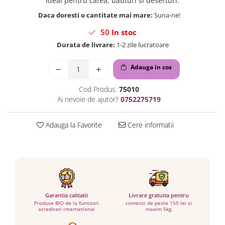
Ideal pentru cafea, bauturi si deserturi.
Daca doresti o cantitate mai mare:
Suna-ne!
50
In stoc
Durata de livrare:
1-2 zile lucratoare
Adauga in cos
Cod Produs:
75010
Ai nevoie de ajutor?
0752275719
Adauga la Favorite
Cere informatii
Garantia calitatii
Livrare gratuita pentru
Produse BIO de la furnizori
comenzi de peste 150 lei si
acreditati international
maxim 5kg