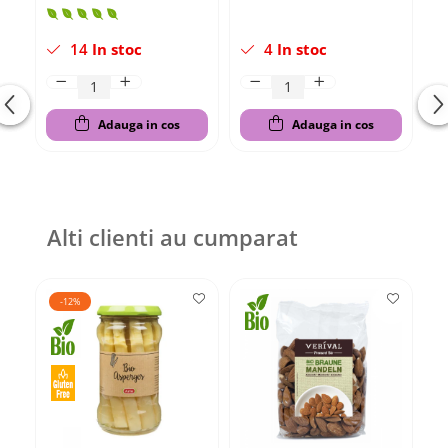
14
In stoc
4
In stoc
Adauga in cos
Adauga in cos
Alti clienti au cumparat
-12%