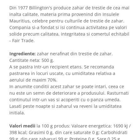
Din 1977 Billington's produce zahar de trestie de cea mai
inalta calitate, materia prima provenind din Insulele
Mauritius, celebre pentru culturile de trestie de zahar.
Compania si-a fondat si isi continua activitatea pe valori
solide precum calitatea, integritatea si comertul echitabil
- Fair Trade.
Ingrediente:
zahar nerafinat din trestie de zahar.
Cantitate neta: 500 g.
A se pastra intr-un recipient etans. Se recomanda
pastrarea in locuri uscate, cu umiditatea relativa a
aerului de maxim 70%.
In anumite conditii acest zahar se poate intari, ceea ce
nu este un semn de deteriorare a produsului. Rasturnati
continutul intr-un vas si acoperiti cu o panza umeda.
Lasati peste noapte si zaharul va reveni la umiditatea
initiala.
Valori medii
la 100 g produs: Valoare energetica: 1690 kJ /
398 kcal; Grasimi 0 g, din care saturate 0 g; Carbohidrati
99 g, din care zaharuri 99 g; Proteine 0 g, Sare 0,25 g.