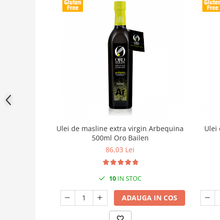
Ulei de masline extra virgin Arbequina
Ulei
500ml Oro Bailen
86,03 Lei
10
IN STOC
ADAUGA IN COS