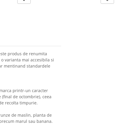
 este produs de renumita
 o varianta mai accesibila si
dar mentinand standardele
emarca printr-un caracter
e (final de octombrie), ceea
 de recolta timpurie.
runze de maslin, planta de
te precum marul sau banana.