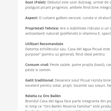
Gust (Palat):
Debutul este usor dulceag, urmat de o
postgust picant progresiv, ambele fiind bine integr
Aspect:
O culoare galben-verzuie, curata si straluci
Proprietati Tehnice:
Are o stabilitate ridicata si un
antioxidanti naturali (polifenoli) si vitamina E, speci
Utilizari Recomandate
Datorita echilibrului sau, Casa del Agua Picual este 
purpose" (pentru uz general), fiind ideal pentru:
Consum crud:
Peste salate, paine prajita (toast), c
peste si somon.
Gatit traditional:
Deoarece soiul Picual rezista bine 
excelent pentru sotat, prajit, tocanite sau sosuri, fa
Relatia cu Oro Bailén
Brandul Casa del Agua face parte integranta din por
In timp ce "Oro Bailén Reserva Familiar" este produ