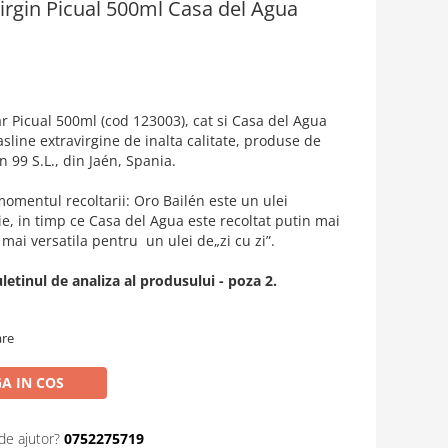
virgin Picual 500ml Casa del Agua
r Picual 500ml (cod 123003), cat si Casa del Agua
sline extravirgine de inalta calitate, produse de
 99 S.L., din Jaén, Spania.
momentul recoltarii: Oro Bailén este un ulei
e, in timp ce Casa del Agua este recoltat putin mai
e mai versatila pentru un ulei de„zi cu zi”.
letinul de analiza al produsului - poza 2.
are
A IN COS
de ajutor?
0752275719