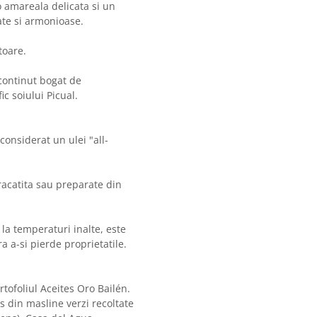
 amareala delicata si un
ate si armonioase.
toare.
 continut bogat de
fic soiului Picual.
considerat un ulei "all-
aracatita sau preparate din
la temperaturi inalte, este
ra a-si pierde proprietatile.
tofoliul Aceites Oro Bailén.
s din masline verzi recoltate