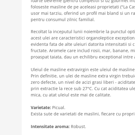
foarte devreme (pentru competitii si uz gourmet in
foloseste masline de pe aceleasi proprietati ("La Ca
usor mai tarziu, oferind un profil mai bland si un r
pentru consumul zilnic familial.
Recoltat la inceputul lunii noiembrie la punctul opt
acest ulei are caracteristici organoleptice exception
evidenta fata de alte uleiuri datorita intensitatii si
fructate. Aromele care includ rosii, mar, banane, m
proaspat taiata, dau un echilibru exceptional intre 
Uleiul de masline extravirgin este uleiul de masline
Prin definitie, un ulei de masline extra virgin trebu
zero defecte, un nivel de acizi grasi liberi - aciditat
prin extractie la rece sub 27°C. Cu cat aciditatea u
mica, cu atat uleiul este mai de calitate.
Varietate:
Picual.
Exista sute de varietati de maslini, fiecare cu propr
Intensitate aroma:
Robust.