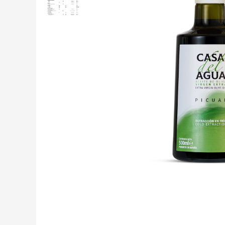
Creme tartinabile
Condimente turcesti
Ghimbir murat la borcan
Alge Nori
Supa miso