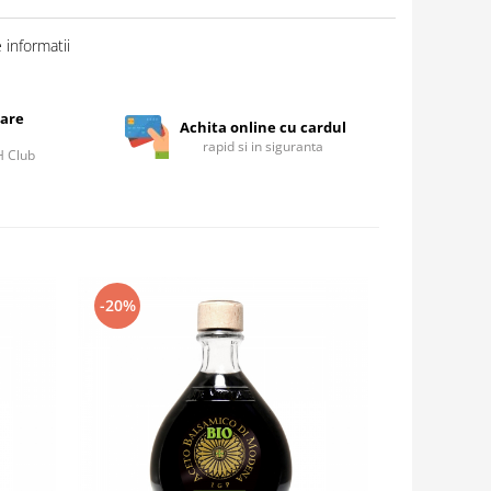
informatii
care
Achita online cu cardul
rapid si in siguranta
IH Club
-20%
-40%