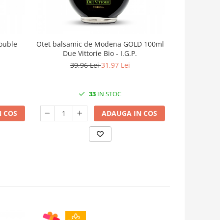
ouble
Otet balsamic de Modena GOLD 100ml
Rosii zdrob
Due Vittorie Bio - I.G.P.
produs t
39,96 Lei
31,97 Lei
8
33
IN STOC
 COS
ADAUGA IN COS