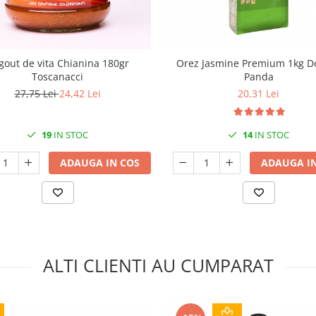
gout de vita Chianina 180gr
Orez Jasmine Premium 1kg D
Toscanacci
Panda
27,75 Lei
24,42 Lei
20,31 Lei
19
IN STOC
14
IN STOC
ADAUGA IN COS
ADAUGA IN
ALTI CLIENTI AU CUMPARAT