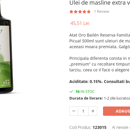
Ulei de masline extra 
1 Review
45,51 Lei
Atat Oro Bailén Reserva Familia
Picual 500ml sunt uleiuri de ma
aceeasi moara premiata, Galgón
Principala diferenta consta in 
„premium” cu recoltare timpuri
tarziu, ceea ce il face o aleger
Aciditate: 0.15%. Consultati bu
16
IN STOC
Durata de livrare:
1-2 zile lucrato
ADAUG
Cod Produs:
123015
Ai nevoie 