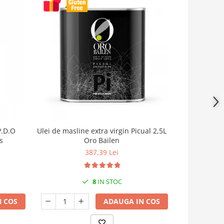
P.D.O
Ulei de masline extra virgin Picual 2,5L
Ulei de masli
s
Oro Bailen
2
387,39 Lei
8
IN STOC
 COS
ADAUGA IN COS