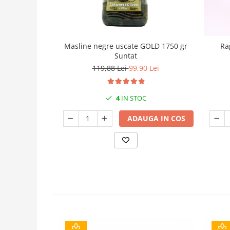
Masline negre uscate GOLD 1750 gr
Ra
Suntat
119,88 Lei
99,90 Lei
4
IN STOC
ADAUGA IN COS