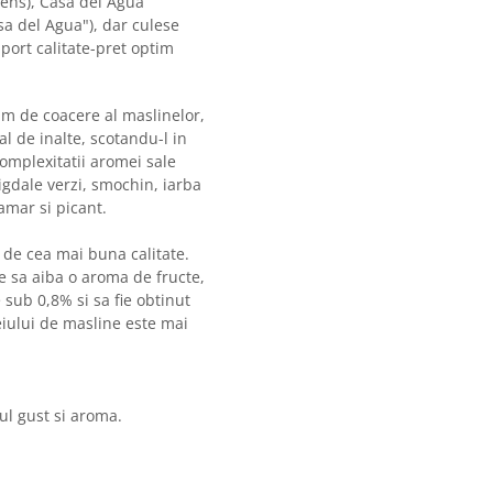
tens), Casa del Agua
sa del Agua"), dar culese
aport calitate-pret optim
im de coacere al maslinelor,
al de inalte, scotandu-l in
 complexitatii aromei sale
igdale verzi, smochin, iarba
amar si picant.
 de cea mai buna calitate.
ie sa aiba o aroma de fructe,
e sub 0,8% si sa fie obtinut
leiului de masline este mai
iul gust si aroma.