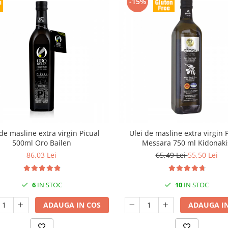
-15%
 de masline extra virgin Picual
Ulei de masline extra virgin 
500ml Oro Bailen
Messara 750 ml Kidonaki
86,03 Lei
65,49 Lei
55,50 Lei
6
IN STOC
10
IN STOC
ADAUGA IN COS
ADAUGA IN