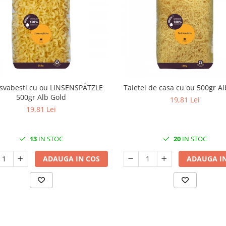
 svabesti cu ou LINSENSPÄTZLE
Taietei de casa cu ou 500gr Al
500gr Alb Gold
19,81 Lei
19,81 Lei
13
IN STOC
20
IN STOC
ADAUGA IN COS
ADAUGA IN