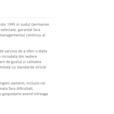
 din 1995 in sudul Germaniei
selectate, garantat fara
i managementul continuu al
e sarcina de a oferi o dieta
e niciodata din vedere
t de gustul si calitatea
mitate cu standarde stricte
ngem oamenii, inclusiv cei
ata fara dificultati,
 o gospodarie avand intreaga
.