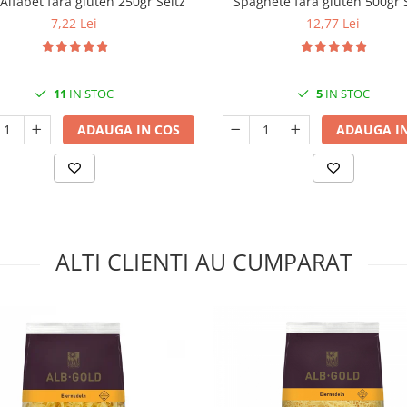
Alfabet fara gluten 250gr Seitz
Spaghete fara gluten 500gr 
7,22 Lei
12,77 Lei
11
IN STOC
5
IN STOC
ADAUGA IN COS
ADAUGA IN
ALTI CLIENTI AU CUMPARAT