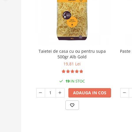
Taietei de casa cu ou pentru supa
Paste
500gr Alb Gold
19,81 Lei
19
IN STOC
ADAUGA IN COS