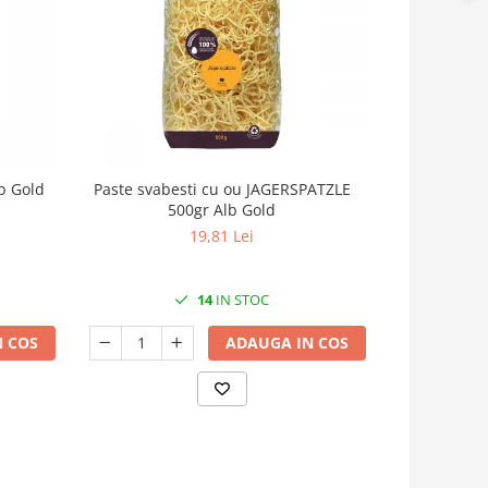
b Gold
Paste svabesti cu ou JAGERSPATZLE
Paste Orzo 
500gr Alb Gold
19,81 Lei
14
IN STOC
 COS
ADAUGA IN COS