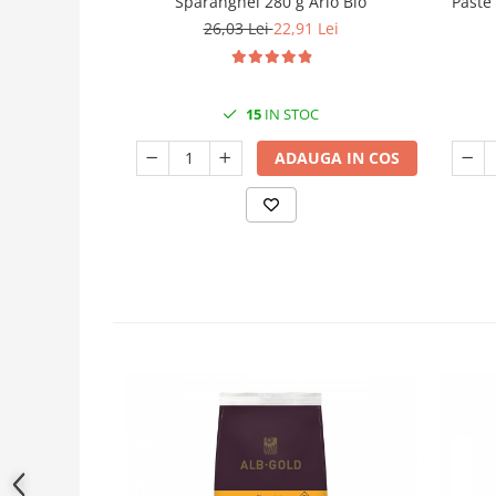
Sparanghel 280 g Arlo Bio
Paste 
26,03 Lei
22,91 Lei
15
IN STOC
ADAUGA IN COS