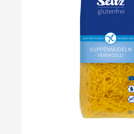
Creme tartinabile
Condimente turcesti
Ghimbir murat la borcan
Alge Nori
Supa miso