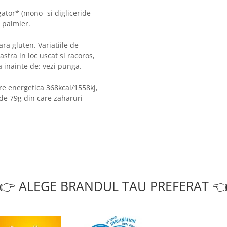
tor* (mono- si digliceride
e palmier.
ra gluten. Variatiile de
stra in loc uscat si racoros,
a inainte de: vezi punga.
re energetica 368kcal/1558kj,
ide 79g din care zaharuri
👉 ALEGE BRANDUL TAU PREFERAT 