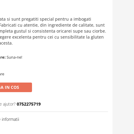
cata si sunt pregatiti special pentru a imbogati
abricati cu atentie, din ingrediente de calitate, sunt
pleta gustul si consistenta oricarei supe sau ciorbe.
alegere excelenta pentru cei cu sensibilitate la gluten
acesta.
are:
Suna-ne!
are
A IN COS
e ajutor?
0752275719
informatii