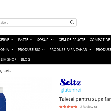
SERVE
PASTE
SOSURI
GEM DE FRUCTE
COMPOT DE 
PONIA
PRODUSE BIO
PRODUSE FARA ZAHAR
PRODUSE
 EIH SHOP
BLOG
gr Seitz
Taietei pentru supa far
2 Review-uri