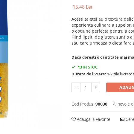
15,48 Lei
Acesti taietei au o textura deli
experienta culinara a supelor. F
o optiune perfecta pentru a com
Fiind lipsiti de gluten, sunt o 
sau care urmeaza o dieta fara 
Daca doresti o cantitate mai m
13
IN STOC
Durata de livrare:
1-2 zile lucrato
ADAUG
Cod Produs:
90030
Ai nevoie d
Adauga la Favorite
Cere 