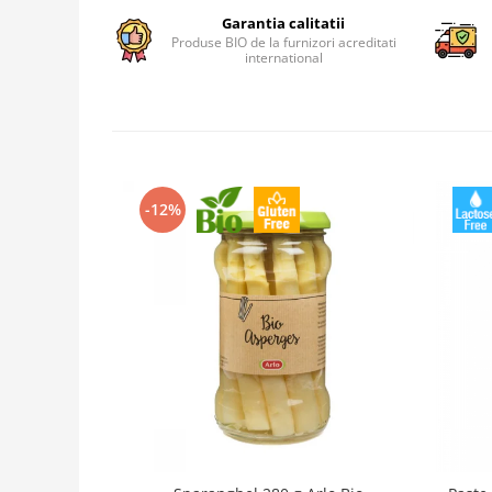
Garantia calitatii
Produse BIO de la furnizori acreditati
international
-12%