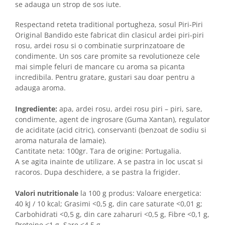
se adauga un strop de sos iute.
Respectand reteta traditional portugheza, sosul Piri-Piri
Original Bandido este fabricat din clasicul ardei piri-piri
rosu, ardei rosu si o combinatie surprinzatoare de
condimente. Un sos care promite sa revolutioneze cele
mai simple feluri de mancare cu aroma sa picanta
incredibila. Pentru gratare, gustari sau doar pentru a
adauga aroma.
Ingrediente:
apa, ardei rosu, ardei rosu piri – piri, sare,
condimente, agent de ingrosare (Guma Xantan), regulator
de aciditate (acid citric), conservanti (benzoat de sodiu si
aroma naturala de lamaie).
Cantitate neta: 100gr. Tara de origine: Portugalia.
A se agita inainte de utilizare. A se pastra in loc uscat si
racoros. Dupa deschidere, a se pastra la frigider.
Valori nutritionale
la 100 g produs: Valoare energetica:
40 kJ / 10 kcal; Grasimi <0,5 g, din care saturate <0,01 g;
Carbohidrati <0,5 g, din care zaharuri <0,5 g, Fibre <0,1 g,
Proteine <1 g, Sare <4,5 g.