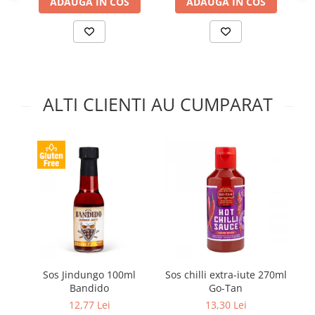
ADAUGA IN COS
ADAUGA IN COS
ALTI CLIENTI AU CUMPARAT
Sos Jindungo 100ml
Sos chilli extra-iute 270ml
Bandido
Go-Tan
(
af
12,77 Lei
13,30 Lei