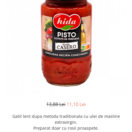
Creme tartinabile
Condimente turcesti
Ghimbir murat la borcan
Alge Nori
Supa miso
13,88 Lei
11,10 Lei
Gatit lent dupa metoda traditionala cu ulei de masline
extravirgin.
Preparat doar cu rosii proaspete.