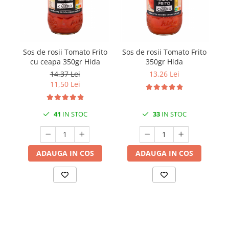
Sos de rosii Tomato Frito
Sos de rosii Tomato Frito
Pa
cu ceapa 350gr Hida
350gr Hida
14,37 Lei
13,26 Lei
11,50 Lei
41
IN STOC
33
IN STOC
ADAUGA IN COS
ADAUGA IN COS