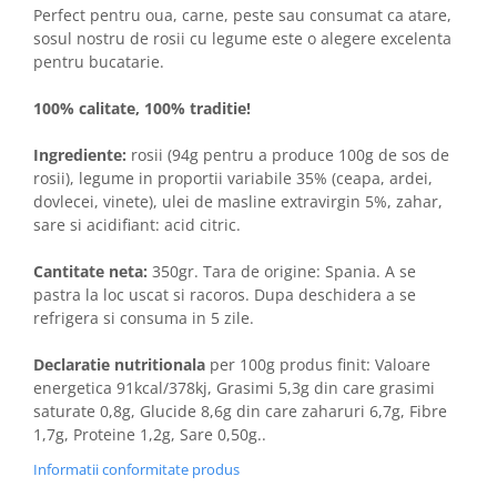
Perfect pentru oua, carne, peste sau consumat ca atare,
sosul nostru de rosii cu legume este o alegere excelenta
pentru bucatarie.
100% calitate, 100% traditie!
Ingrediente:
rosii (94g pentru a produce 100g de sos de
rosii), legume in proportii variabile 35% (ceapa, ardei,
dovlecei, vinete), ulei de masline extravirgin 5%, zahar,
sare si acidifiant: acid citric.
Cantitate neta:
350gr. Tara de origine: Spania. A se
pastra la loc uscat si racoros. Dupa deschidera a se
refrigera si consuma in 5 zile.
Declaratie nutritionala
per 100g produs finit: Valoare
energetica 91kcal/378kj, Grasimi 5,3g din care grasimi
saturate 0,8g, Glucide 8,6g din care zaharuri 6,7g, Fibre
1,7g, Proteine 1,2g, Sare 0,50g..
Informatii conformitate produs