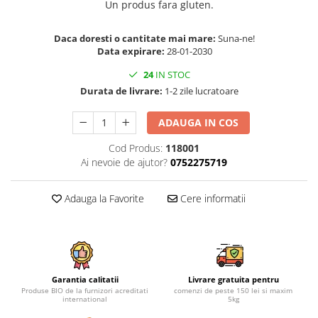
Un produs fara gluten.
Daca doresti o cantitate mai mare:
Suna-ne!
Data expirare:
28-01-2030
24
IN STOC
Durata de livrare:
1-2 zile lucratoare
ADAUGA IN COS
Cod Produs:
118001
Ai nevoie de ajutor?
0752275719
Adauga la Favorite
Cere informatii
Garantia calitatii
Livrare gratuita pentru
Produse BIO de la furnizori acreditati
comenzi de peste 150 lei si maxim
international
5kg