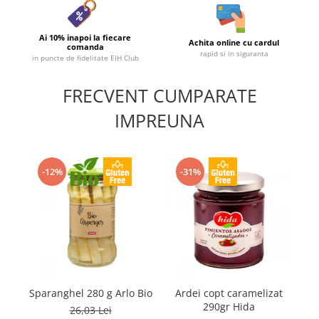
Ai 10% inapoi la fiecare
Achita online cu cardul
comanda
rapid si in siguranta
in puncte de fidelitate EIH Club
FRECVENT CUMPARATE
IMPREUNA
-12%
-31%
Sparanghel 280 g Arlo Bio
Ardei copt caramelizat
Ro
290gr Hida
26,03 Lei