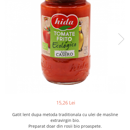
Creme tartinabile
Condimente turcesti
Ghimbir murat la borcan
Alge Nori
Supa miso
15,26 Lei
Gatit lent dupa metoda traditionala cu ulei de masline
extravirgin bio.
Preparat doar din rosii bio proaspete.