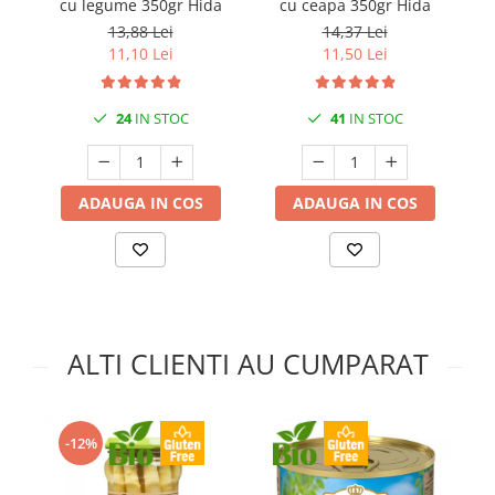
cu legume 350gr Hida
cu ceapa 350gr Hida
13,88 Lei
14,37 Lei
11,10 Lei
11,50 Lei
24
IN STOC
41
IN STOC
ADAUGA IN COS
ADAUGA IN COS
ALTI CLIENTI AU CUMPARAT
-12%