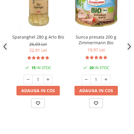
Sparanghel 280 g Arlo Bio
Sunca presata 200 g
Zimmermann Bio
26,03 Lei
19,97 Lei
22,91 Lei
15
IN STOC
20
IN STOC
ADAUGA IN COS
ADAUGA IN COS