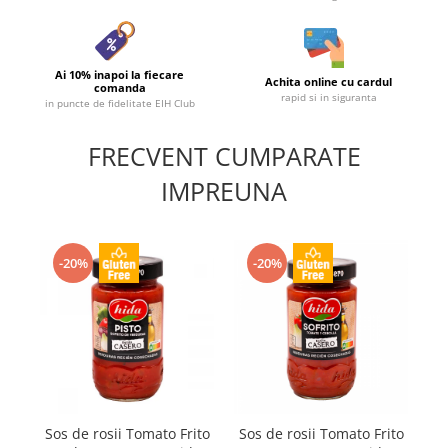
Ai 10% inapoi la fiecare
Achita online cu cardul
comanda
rapid si in siguranta
in puncte de fidelitate EIH Club
FRECVENT CUMPARATE
IMPREUNA
-20%
-20%
Sos de rosii Tomato Frito
Sos de rosii Tomato Frito
So