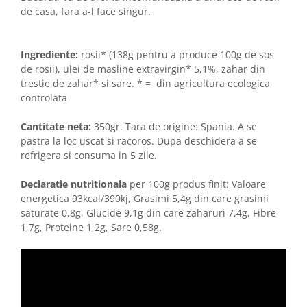
de casa, fara a-l face singur.
Ingrediente:
rosii* (138g pentru a produce 100g de sos
de rosii), ulei de masline extravirgin* 5,1%, zahar din
trestie de zahar* si sare. * = din agricultura ecologica
controlata
Cantitate neta:
350gr. Tara de origine: Spania. A se
pastra la loc uscat si racoros. Dupa deschidera a se
refrigera si consuma in 5 zile.
Declaratie nutritionala
per 100g produs finit: Valoare
energetica 93kcal/390kj, Grasimi 5,4g din care grasimi
saturate 0,8g, Glucide 9,1g din care zaharuri 7,4g, Fibre
1,7g, Proteine 1,2g, Sare 0,58g.