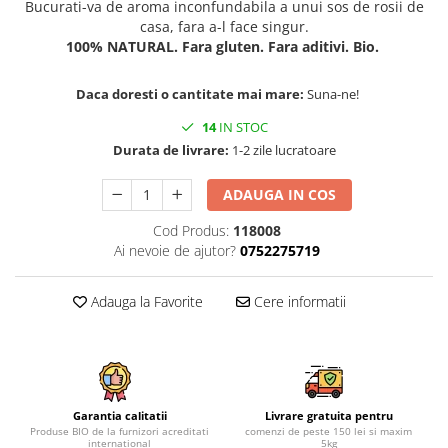
Bucurati-va de aroma inconfundabila a unui sos de rosii de
casa, fara a-l face singur.
100% NATURAL. Fara gluten. Fara aditivi. Bio.
Daca doresti o cantitate mai mare:
Suna-ne!
14
IN STOC
Durata de livrare:
1-2 zile lucratoare
ADAUGA IN COS
Cod Produs:
118008
Ai nevoie de ajutor?
0752275719
Adauga la Favorite
Cere informatii
Garantia calitatii
Livrare gratuita pentru
Produse BIO de la furnizori acreditati
comenzi de peste 150 lei si maxim
international
5kg