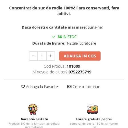
Concentrat de suc de rodie 100%! Fara conservanti, fara
aditivi.
Daca doresti o cantitate mai mare:
Suna-ne!
36
IN STOC
Durata de livrare:
1-2 zile lucratoare
ADAUGA IN COS
Cod Produs:
101009
Ai nevoie de ajutor?
0752275719
Adauga la Favorite
Cere informatii
Garantia calitatii
Livrare gratuita pentru
Produse BIO de la furnizori acreditati
comenzi de peste 150 lei si maxim
international
5kg