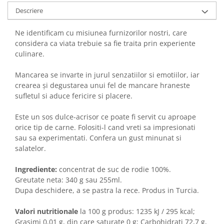
Descriere
Ne identificam cu misiunea furnizorilor nostri, care
considera ca viata trebuie sa fie traita prin experiente
culinare.
Mancarea se invarte in jurul senzatiilor si emotiilor, iar
crearea și degustarea unui fel de mancare hraneste
sufletul si aduce fericire si placere.
Este un sos dulce-acrisor ce poate fi servit cu aproape
orice tip de carne. Folositi-l cand vreti sa impresionati
sau sa experimentati. Confera un gust minunat si
salatelor.
Ingrediente:
concentrat de suc de rodie 100%.
Greutate neta: 340 g sau 255ml.
Dupa deschidere, a se pastra la rece. Produs in Turcia.
Valori nutritionale
la 100 g produs: 1235 kJ / 295 kcal;
Grasimi 0,01 g, din care saturate 0 g; Carbohidrati 72,7 g,