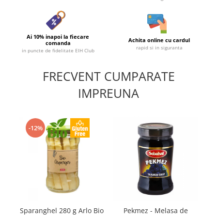
Ai 10% inapoi la fiecare
Achita online cu cardul
comanda
rapid si in siguranta
in puncte de fidelitate EIH Club
FRECVENT CUMPARATE
IMPREUNA
-12%
Sparanghel 280 g Arlo Bio
Pekmez - Melasa de
Ma