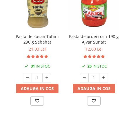
Pasta de susan Tahini
Pasta de ardei rosu 190 g
S
290 g Sebahat
Ajvar Suntat
to
21,03 Lei
12,60 Lei
31
IN STOC
25
IN STOC
ADAUGA IN COS
ADAUGA IN COS