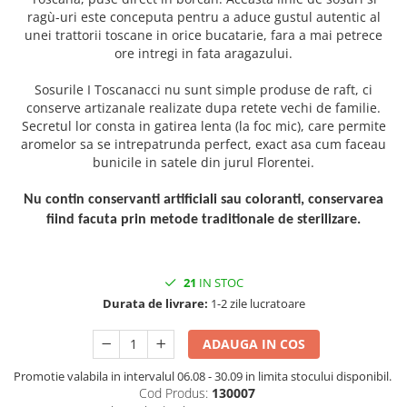
ragù-uri este conceputa pentru a aduce gustul autentic al
unei trattorii toscane in orice bucatarie, fara a mai petrece
ore intregi in fata aragazului.
Sosurile I Toscanacci nu sunt simple produse de raft, ci
conserve artizanale realizate dupa retete vechi de familie.
Secretul lor consta in gatirea lenta (la foc mic), care permite
aromelor sa se intrepatrunda perfect, exact asa cum faceau
bunicile in satele din jurul Florentei.
Nu contin conservanti artificiali sau coloranti, conservarea
fiind facuta prin metode traditionale de sterilizare.
21
IN STOC
Durata de livrare:
1-2 zile lucratoare
ADAUGA IN COS
Promotie valabila in intervalul 06.08 - 30.09 in limita stocului disponibil.
Cod Produs:
130007