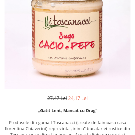
Creme tartinabile
Condimente turcesti
Ghimbir murat la borcan
Alge Nori
Supa miso
27,47 Lei
24,17 Lei
„Gatit Lent, Mancat cu Drag”
Produsele din gama I Toscanacci (create de faimoasa casa
florentina Chiaverini) reprezinta „inima” bucatariei rustice din
Toscana, puse direct in borcan. Aceasta linie de sosuri si