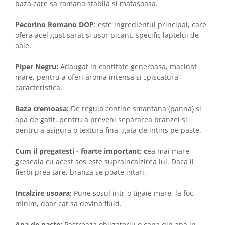
baza care sa ramana stabila si matasoasa.
Pecorino Romano DOP
: este ingredientul principal, care
ofera acel gust sarat si usor picant, specific laptelui de
oaie.
Piper Negru:
Adaugat in cantitate generoasa, macinat
mare, pentru a oferi aroma intensa si „piscatura”
caracteristica.
Baza cremoasa:
De regula contine smantana (panna) si
apa de gatit, pentru a preveni separarea branzei si
pentru a asigura o textura fina, gata de intins pe paste.
Cum il pregatesti - foarte important: c
ea mai mare
greseala cu acest sos este supraincalzirea lui. Daca il
fierbi prea tare, branza se poate intari.
Incalzire usoara:
Pune sosul intr-o tigaie mare, la foc
minim, doar cat sa devina fluid.
Apa de paste:
Pastreaza obligatoriu o cana din apa in