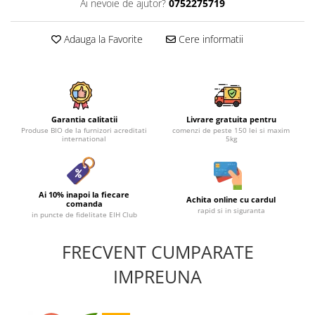
Ai nevoie de ajutor?
0752275719
Adauga la Favorite
Cere informatii
Garantia calitatii
Livrare gratuita pentru
Produse BIO de la furnizori acreditati
comenzi de peste 150 lei si maxim
international
5kg
Ai 10% inapoi la fiecare
Achita online cu cardul
comanda
rapid si in siguranta
in puncte de fidelitate EIH Club
FRECVENT CUMPARATE
IMPREUNA