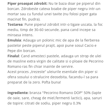
Piper proaspat zdrobit:
Nu te baza doar pe piperul din
borcan. Zdrobeste cateva boabe de piper negru intr-un
mortar sau cu fundul unei tavite (nu folosi piper gata
macinat fin, pudra).
Tostarea
: Pune piperul zdrobit intr-o tigaie uscata, la foc
mediu, timp de 30-60 secunde, pana cand incepe sa
miroasa intens.
Emulsia
: Adauga un polonic mic de apa de la fierberea
pastelor peste piperul prajit, apoi pune sosul Cacio e
Pepe din borcan.
Finalul
: Cand amesteci pastele, adauga un strop de ulei
de masline extra virgin de calitate si o ploaie de Pecorino
Romano ras fin chiar inainte de servire.
Acest proces „trezeste” uleiurile esentiale din piper si
ofera sosului o stralucire deosebita, facandu-l sa para
preparat de la zero. Pofta buna!
Ingrediente:
branza "Pecorino Romano DOP" 50% (lapte
de oaie, sare, cheag de miel,fermenti lactici), apa, saruri
de topire: citrati de sodiu, piper negru 0.3%