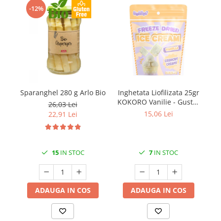
-12%
Sparanghel 280 g Arlo Bio
Inghetata Liofilizata 25gr
C
KOKORO Vanilie - Gustul
26,03 Lei
Viitorului
15,06 Lei
22,91 Lei
15
IN STOC
7
IN STOC
ADAUGA IN COS
ADAUGA IN COS