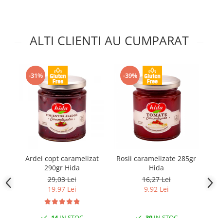
ALTI CLIENTI AU CUMPARAT
-31%
-39%
Ardei copt caramelizat
Rosii caramelizate 285gr
Ra
290gr Hida
Hida
29,03 Lei
16,27 Lei
19,97 Lei
9,92 Lei
14
IN STOC
30
IN STOC