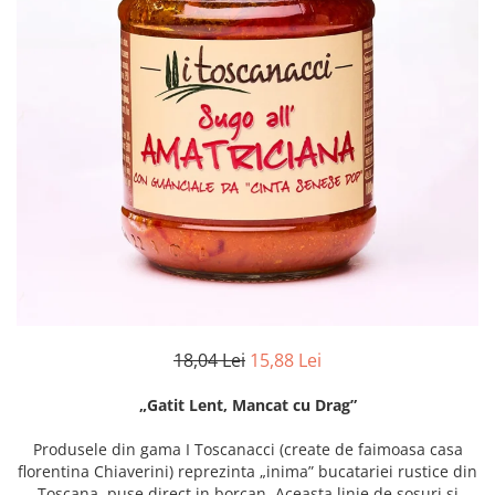
Creme tartinabile
Condimente turcesti
Ghimbir murat la borcan
Alge Nori
Supa miso
18,04 Lei
15,88 Lei
„Gatit Lent, Mancat cu Drag”
Produsele din gama I Toscanacci (create de faimoasa casa
florentina Chiaverini) reprezinta „inima” bucatariei rustice din
Toscana, puse direct in borcan. Aceasta linie de sosuri si