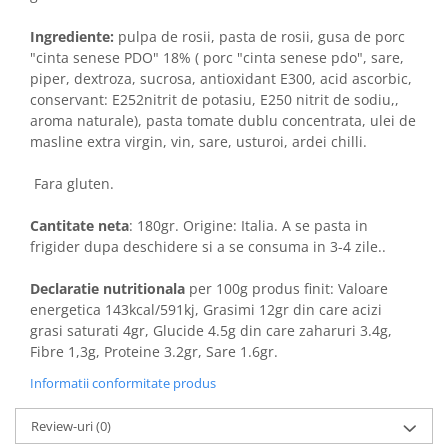
Ingrediente:
pulpa de rosii, pasta de rosii, gusa de porc
"cinta senese PDO" 18% ( porc "cinta senese pdo", sare,
piper, dextroza, sucrosa, antioxidant E300, acid ascorbic,
conservant: E252nitrit de potasiu, E250 nitrit de sodiu,,
aroma naturale), pasta tomate dublu concentrata, ulei de
masline extra virgin, vin, sare, usturoi, ardei chilli.
Fara gluten.
Cantitate neta
: 180gr. Origine: Italia. A se pasta in
frigider dupa deschidere si a se consuma in 3-4 zile..
Declaratie nutritionala
per 100g produs finit: Valoare
energetica 143kcal/591kj, Grasimi 12gr din care acizi
grasi saturati 4gr, Glucide 4.5g din care zaharuri 3.4g,
Fibre 1,3g, Proteine 3.2gr, Sare 1.6gr.
Informatii conformitate produs
Review-uri
(0)