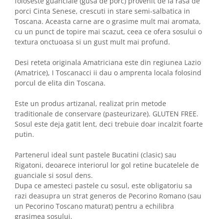
foloseste guanciale (gusa de porc) provenit de la rasa de
porci Cinta Senese, crescuti in stare semi-salbatica in
Toscana. Aceasta carne are o grasime mult mai aromata,
cu un punct de topire mai scazut, ceea ce ofera sosului o
textura onctuoasa si un gust mult mai profund.
Desi reteta originala Amatriciana este din regiunea Lazio
(Amatrice), I Toscanacci ii dau o amprenta locala folosind
porcul de elita din Toscana.
Este un produs artizanal, realizat prin metode
traditionale de conservare (pasteurizare). GLUTEN FREE.
Sosul este deja gatit lent, deci trebuie doar incalzit foarte
putin.
Partenerul ideal sunt pastele Bucatini (clasic) sau
Rigatoni, deoarece interiorul lor gol retine bucatelele de
guanciale si sosul dens.
Dupa ce amesteci pastele cu sosul, este obligatoriu sa
razi deasupra un strat generos de Pecorino Romano (sau
un Pecorino Toscano maturat) pentru a echilibra
grasimea sosului.