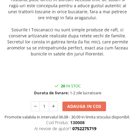
ragù-uri este conceputa pentru a aduce gustul autentic al
unei trattorii toscane in orice bucatarie, fara a mai petrece
ore intregi in fata aragazului.
Sosurile I Toscanacci nu sunt simple produse de raft, ci
conserve artizanale realizate dupa retete vechi de familie.
Secretul lor consta in gatirea lenta (la foc mic), care permite
aromelor sa se intrepatrunda perfect, exact asa cum faceau
bunicile in satele din jurul Florentei.
20
IN STOC
Durata de livrare:
1-2 zile lucratoare
ADAUGA IN COS
Promotie valabila in intervalul 06.08 - 30.09 in limita stocului disponibil.
Cod Produs:
130008
Ai nevoie de ajutor?
0752275719