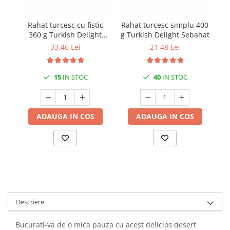
Rahat turcesc cu fistic
Rahat turcesc simplu 400
Ra
360 g Turkish Delight
g Turkish Delight Sebahat
T
Sebahat
33,46 Lei
21,48 Lei
15
IN STOC
40
IN STOC
ADAUGA IN COS
ADAUGA IN COS
Descriere
Bucurati-va de o mica pauza cu acest delicios desert