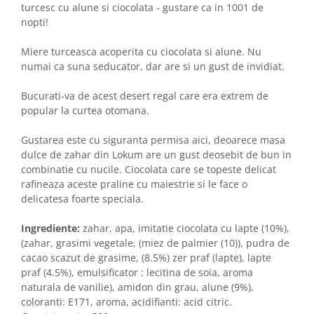
turcesc cu alune si ciocolata - gustare ca in 1001 de
nopti!
Miere turceasca acoperita cu ciocolata si alune. Nu
numai ca suna seducator, dar are si un gust de invidiat.
Bucurati-va de acest desert regal care era extrem de
popular la curtea otomana.
Gustarea este cu siguranta permisa aici, deoarece masa
dulce de zahar din Lokum are un gust deosebit de bun in
combinatie cu nucile. Ciocolata care se topeste delicat
rafineaza aceste praline cu maiestrie si le face o
delicatesa foarte speciala.
Ingrediente:
zahar, apa, imitatie ciocolata cu lapte (10%),
(zahar, grasimi vegetale, (miez de palmier (10)), pudra de
cacao scazut de grasime, (8.5%) zer praf (lapte), lapte
praf (4.5%), emulsificator : lecitina de soia, aroma
naturala de vanilie), amidon din grau, alune (9%),
coloranti: E171, aroma, acidifianti: acid citric.