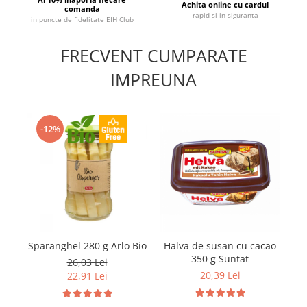
Achita online cu cardul
comanda
rapid si in siguranta
in puncte de fidelitate EIH Club
FRECVENT CUMPARATE
IMPREUNA
-12%
Sparanghel 280 g Arlo Bio
Halva de susan cu cacao
H
350 g Suntat
26,03 Lei
20,39 Lei
22,91 Lei