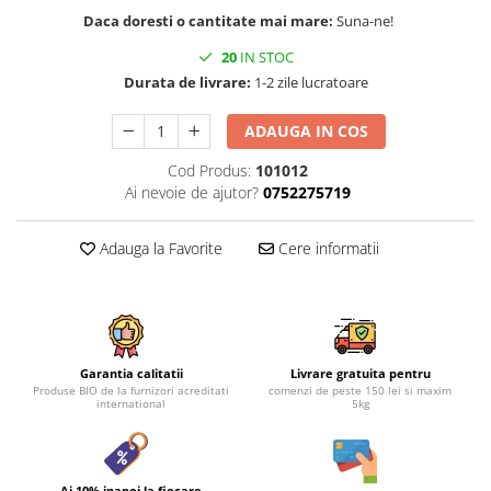
Daca doresti o cantitate mai mare:
Suna-ne!
20
IN STOC
Durata de livrare:
1-2 zile lucratoare
ADAUGA IN COS
Cod Produs:
101012
Ai nevoie de ajutor?
0752275719
Adauga la Favorite
Cere informatii
Garantia calitatii
Livrare gratuita pentru
Produse BIO de la furnizori acreditati
comenzi de peste 150 lei si maxim
international
5kg
Ai 10% inapoi la fiecare