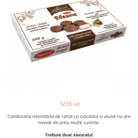
Creme tartinabile
Condimente turcesti
Ghimbir murat la borcan
Alge Nori
Supa miso
32,55 Lei
Combinatia irezistibila de rahat cu ciocolata si alune nu are
nevoie de prea multe cuvinte.
Trebuie doar savurata!