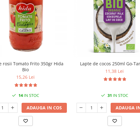
e rosii Tomato Frito 350gr Hida
Lapte de cocos 250ml Go-Ta
Bio
11,38 Lei
15,26 Lei
14
IN STOC
31
IN STOC
ADAUGA IN COS
ADAUGA IN