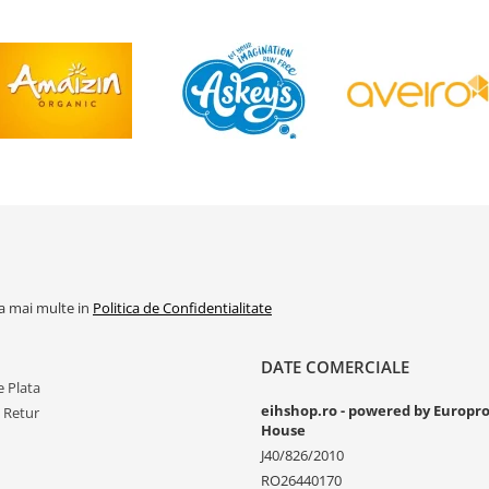
la mai multe in
Politica de Confidentialitate
DATE COMERCIALE
 Plata
eihshop.ro - powered by Europr
e Retur
House
J40/826/2010
RO26440170