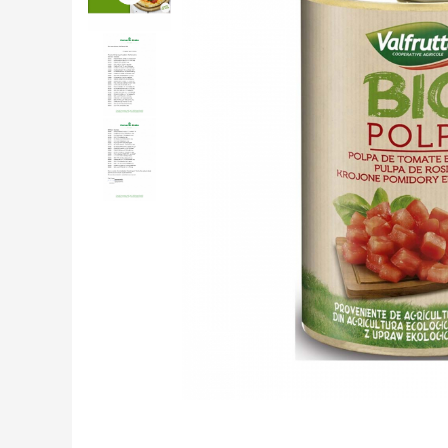
Creme tartinabile
Condimente turcesti
Ghimbir murat la borcan
Alge Nori
Supa miso