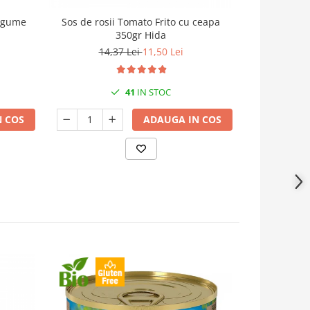
legume
Sos de rosii Tomato Frito cu ceapa
Compot d
350gr Hida
14,37 Lei
11,50 Lei
41
IN STOC
 COS
ADAUGA IN COS