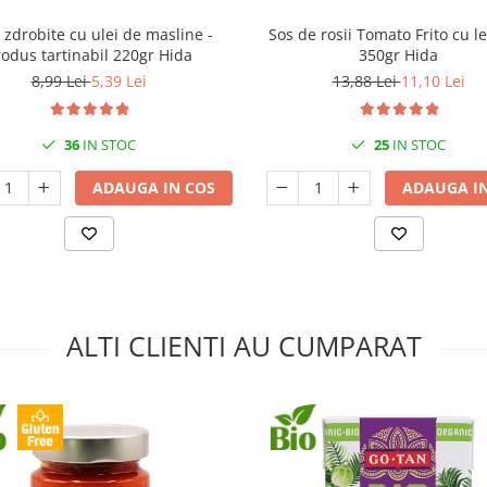
i zdrobite cu ulei de masline -
Sos de rosii Tomato Frito cu 
odus tartinabil 220gr Hida
350gr Hida
8,99 Lei
5,39 Lei
13,88 Lei
11,10 Lei
36
IN STOC
25
IN STOC
ADAUGA IN COS
ADAUGA IN
ALTI CLIENTI AU CUMPARAT