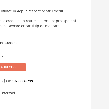
 cultivate in deplin respect pentru mediu.
esc consistenta naturala a rosiilor proaspete si
t si savoare oricarui tip de mancare.
are:
Suna-ne!
are
A IN COS
e ajutor?
0752275719
informatii