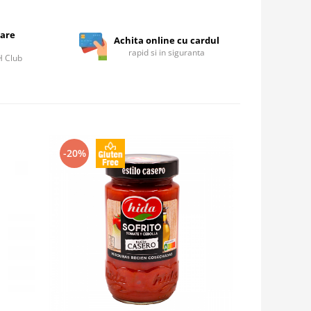
care
Achita online cu cardul
rapid si in siguranta
IH Club
-20%