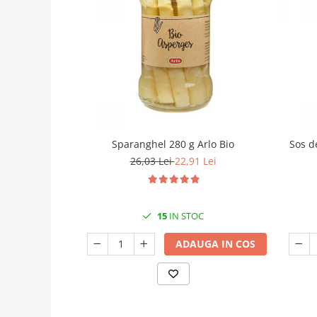
Sparanghel 280 g Arlo Bio
Sos d
26,03 Lei
22,91 Lei
15
IN STOC
ADAUGA IN COS