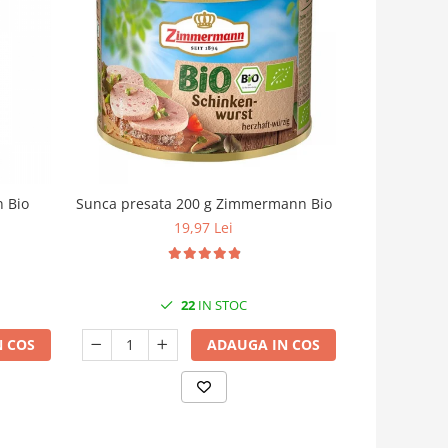
n Bio
Sunca presata 200 g Zimmermann Bio
Rosii pas
19,97 Lei
22
IN STOC
 COS
ADAUGA IN COS