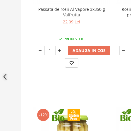
Passata de rosii Al Vapore 3x350 g
Rosi
Valfrutta
pr
22,09 Lei
19
IN STOC
ADAUGA IN COS
-12%