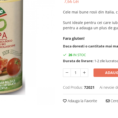
7,66 Lei
Cele mai bune rosii din Italia,
Sunt ideale pentru cei care iub
pentru a adauga un plus de gus
Fara gluten!
Daca doresti o cantitate mai m
26
IN STOC
Durata de livrare:
1-2 zile lucrato
ADAUG
Cod Produs:
72021
Ai nevoie d
Adauga la Favorite
Cere 