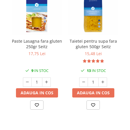
Paste Lasagna fara gluten
Taietei pentru supa fara
Pa
250gr Seitz
gluten 500gr Seitz
17,75 Lei
15,48 Lei
9
IN STOC
13
IN STOC
ADAUGA IN COS
ADAUGA IN COS