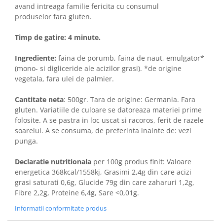
avand intreaga familie fericita cu consumul
produselor fara gluten.
Timp de gatire: 4 minute.
Ingrediente:
faina de porumb, faina de naut, emulgator*
(mono- si digliceride ale acizilor grasi). *de origine
vegetala, fara ulei de palmier.
Cantitate neta
: 500gr. Tara de origine: Germania. Fara
gluten. Variatiile de culoare se datoreaza materiei prime
folosite. A se pastra in loc uscat si racoros, ferit de razele
soarelui. A se consuma, de preferinta inainte de: vezi
punga.
Declaratie nutritionala
per 100g produs finit: Valoare
energetica 368kcal/1558kj, Grasimi 2,4g din care acizi
grasi saturati 0,6g, Glucide 79g din care zaharuri 1,2g,
Fibre 2,2g, Proteine 6,4g, Sare <0,01g.
Informatii conformitate produs