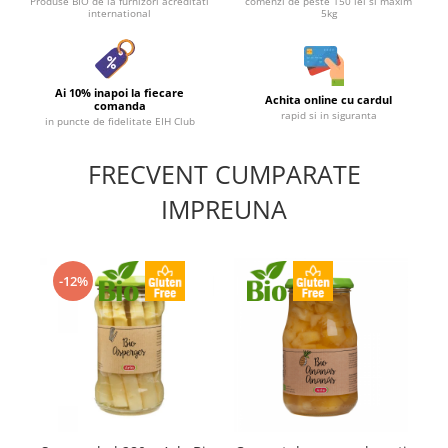
Produse BIO de la furnizori acreditati
comenzi de peste 150 lei si maxim
international
5kg
Ai 10% inapoi la fiecare
Achita online cu cardul
comanda
rapid si in siguranta
in puncte de fidelitate EIH Club
FRECVENT CUMPARATE
IMPREUNA
-12%