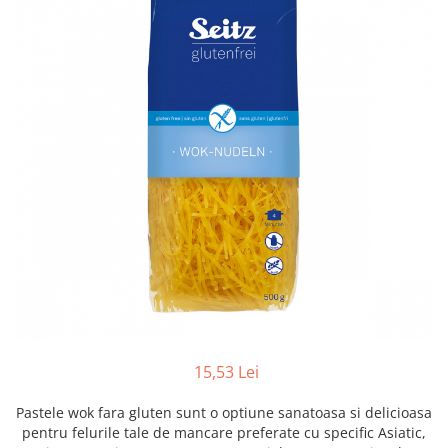
Creme tartinabile
Condimente turcesti
Ghimbir murat la borcan
Alge Nori
Supa miso
15,53 Lei
Pastele wok fara gluten sunt o optiune sanatoasa si delicioasa
pentru felurile tale de mancare preferate cu specific Asiatic,