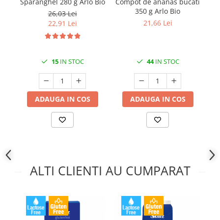
Sparanghel 280 g Arlo Bio
Compot de ananas bucati
Co
350 g Arlo Bio
26,03 Lei
21,66 Lei
22,91 Lei
15
IN STOC
44
IN STOC
ADAUGA IN COS
ADAUGA IN COS
ALTI CLIENTI AU CUMPARAT