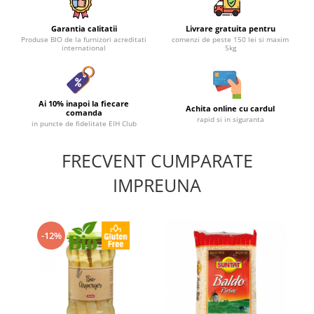
Garantia calitatii
Livrare gratuita pentru
Produse BIO de la furnizori acreditati
comenzi de peste 150 lei si maxim
international
5kg
Ai 10% inapoi la fiecare
Achita online cu cardul
comanda
rapid si in siguranta
in puncte de fidelitate EIH Club
FRECVENT CUMPARATE
IMPREUNA
-12%