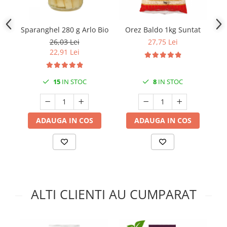
Sparanghel 280 g Arlo Bio
Orez Baldo 1kg Suntat
Ma
26,03 Lei
27,75 Lei
22,91 Lei
15
IN STOC
8
IN STOC
ADAUGA IN COS
ADAUGA IN COS
ALTI CLIENTI AU CUMPARAT