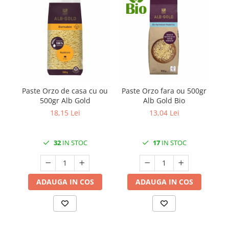
Paste Orzo de casa cu ou
Paste Orzo fara ou 500gr
500gr Alb Gold
Alb Gold Bio
K
18,15 Lei
13,04 Lei
32
IN STOC
17
IN STOC
ADAUGA IN COS
ADAUGA IN COS