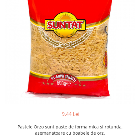
Creme tartinabile
Condimente turcesti
Ghimbir murat la borcan
Alge Nori
Supa miso
9,44 Lei
Pastele Orzo sunt paste de forma mica si rotunda,
asemanatoare cu boabele de orz.