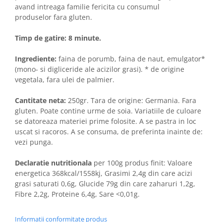
avand intreaga familie fericita cu consumul
produselor fara gluten.
Timp de gatire: 8 minute.
Ingrediente:
faina de porumb, faina de naut, emulgator*
(mono- si digliceride ale acizilor grasi). * de origine
vegetala, fara ulei de palmier.
Cantitate neta:
250gr. Tara de origine: Germania. Fara
gluten. Poate contine urme de soia. Variatiile de culoare
se datoreaza materiei prime folosite. A se pastra in loc
uscat si racoros. A se consuma, de preferinta inainte de:
vezi punga.
Declaratie nutritionala
per 100g produs finit: Valoare
energetica 368kcal/1558kj, Grasimi 2,4g din care acizi
grasi saturati 0,6g, Glucide 79g din care zaharuri 1,2g,
Fibre 2,2g, Proteine 6,4g, Sare <0,01g.
Informatii conformitate produs