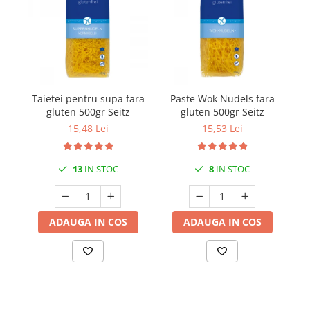
Taietei pentru supa fara
Paste Wok Nudels fara
P
gluten 500gr Seitz
gluten 500gr Seitz
15,48 Lei
15,53 Lei
13
IN STOC
8
IN STOC
ADAUGA IN COS
ADAUGA IN COS