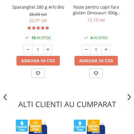
Sparanghel 280 g Arlo Bio
Paste pentru copii fara
Pa
gluten Dinozauri 300gr
26,03 Lei
Seitz Bio
12,10 Lei
22,91 Lei
15
IN STOC
4
IN STOC
ADAUGA IN COS
ADAUGA IN COS
ALTI CLIENTI AU CUMPARAT