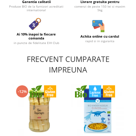
Garantia calitatii
Livrare gratuita pentru
Produse BIO de la furnizori acreditati
comenzi de peste 150 lei si maxim
international
5kg
Ai 10% inapoi la fiecare
Achita online cu cardul
comanda
rapid si in siguranta
in puncte de fidelitate EIH Club
FRECVENT CUMPARATE
IMPREUNA
-12%