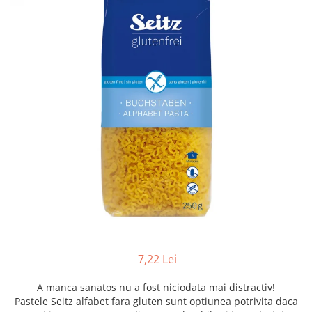
Creme tartinabile
Condimente turcesti
Ghimbir murat la borcan
Alge Nori
Supa miso
7,22 Lei
A manca sanatos nu a fost niciodata mai distractiv!
Pastele Seitz alfabet fara gluten sunt optiunea potrivita daca