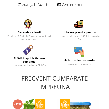
Adauga la Favorite
Cere informatii
Garantia calitatii
Livrare gratuita pentru
Produse BIO de la furnizori acreditati
comenzi de peste 150 lei si maxim
international
5kg
Ai 10% inapoi la fiecare
Achita online cu cardul
comanda
rapid si in siguranta
in puncte de fidelitate EIH Club
FRECVENT CUMPARATE
IMPREUNA
-12%