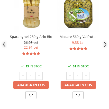
Sparanghel 280 g Arlo Bio
Mazare 560 g Valfrutta
Ro
26,03 Lei
9,38 Lei
22,91 Lei
15
IN STOC
61
IN STOC
ADAUGA IN COS
ADAUGA IN COS