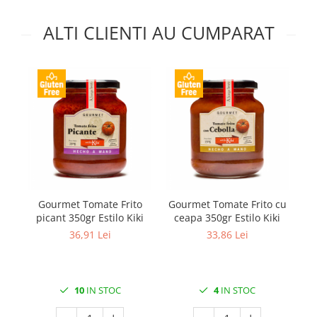
ALTI CLIENTI AU CUMPARAT
Gourmet Tomate Frito
Gourmet Tomate Frito cu
Ro
picant 350gr Estilo Kiki
ceapa 350gr Estilo Kiki
36,91 Lei
33,86 Lei
10
IN STOC
4
IN STOC