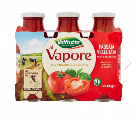
Creme tartinabile
Condimente turcesti
Ghimbir murat la borcan
Alge Nori
Supa miso