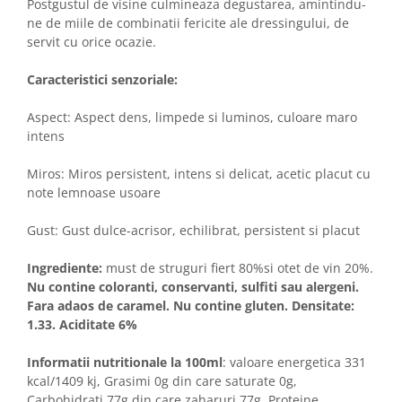
Postgustul de visine culmineaza degustarea, amintindu-
ne de miile de combinatii fericite ale dressingului, de
servit cu orice ocazie.
Caracteristici senzoriale:
Aspect: Aspect dens, limpede si luminos, culoare maro
intens
Miros: Miros persistent, intens si delicat, acetic placut cu
note lemnoase usoare
Gust: Gust dulce-acrisor, echilibrat, persistent si placut
Ingrediente:
must de struguri fiert 80%si otet de vin 20%.
Nu contine coloranti, conservanti, sulfiti sau alergeni.
Fara adaos de caramel. Nu contine gluten. Densitate:
1.33. Aciditate 6%
Informatii nutritionale la 100ml
: valoare energetica 331
kcal/1409 kj, Grasimi 0g din care saturate 0g,
Carbohidrati 77g din care zaharuri 77g, Proteine