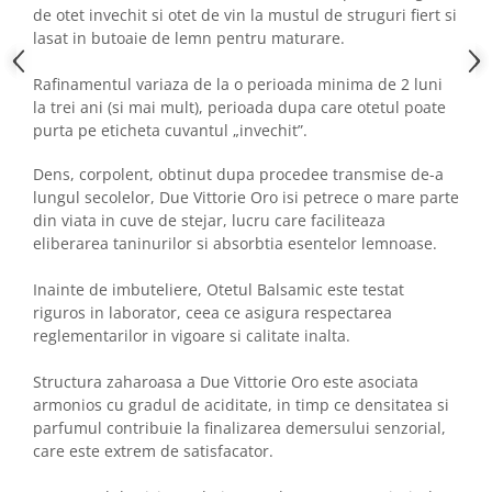
de otet invechit si otet de vin la mustul de struguri fiert si
lasat in butoaie de lemn pentru maturare.
Rafinamentul variaza de la o perioada minima de 2 luni
la trei ani (si mai mult), perioada dupa care otetul poate
purta pe eticheta cuvantul „invechit”.
Dens, corpolent, obtinut dupa procedee transmise de-a
lungul secolelor, Due Vittorie Oro isi petrece o mare parte
din viata in cuve de stejar, lucru care faciliteaza
eliberarea taninurilor si absorbtia esentelor lemnoase.
Inainte de imbuteliere, Otetul Balsamic este testat
riguros in laborator, ceea ce asigura respectarea
reglementarilor in vigoare si calitate inalta.
Structura zaharoasa a Due Vittorie Oro este asociata
armonios cu gradul de aciditate, in timp ce densitatea si
parfumul contribuie la finalizarea demersului senzorial,
care este extrem de satisfacator.