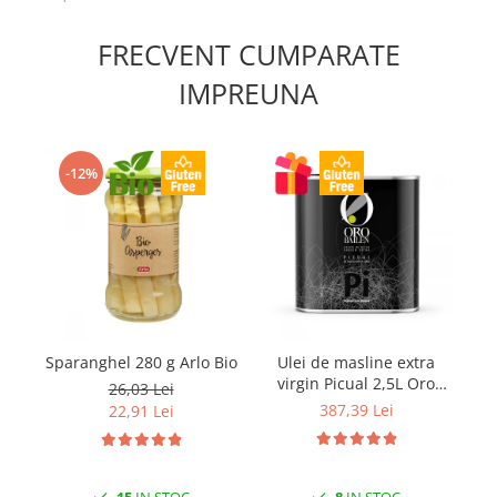
FRECVENT CUMPARATE
IMPREUNA
-12%
Sparanghel 280 g Arlo Bio
Ulei de masline extra
Ro
virgin Picual 2,5L Oro
26,03 Lei
Bailen
387,39 Lei
22,91 Lei