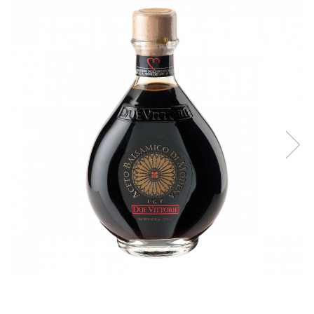
Creme tartinabile
Condimente turcesti
Ghimbir murat la borcan
Alge Nori
Supa miso