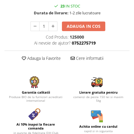
23
IN STOC
Durata de livrare:
1-2 zile lucratoare
ADAUGA IN COS
Cod Produs:
125000
Ai nevoie de ajutor?
0752275719
Adauga la Favorite
Cere informatii
Garantia calitatii
Livrare gratuita pentru
Produse BIO de la furnizori acreditati
comenzi de peste 150 lei si maxim
international
5kg
Ai 10% inapoi la fiecare
Achita online cu cardul
comanda
rapid si in siguranta
in puncte de fidelitate EIH Club