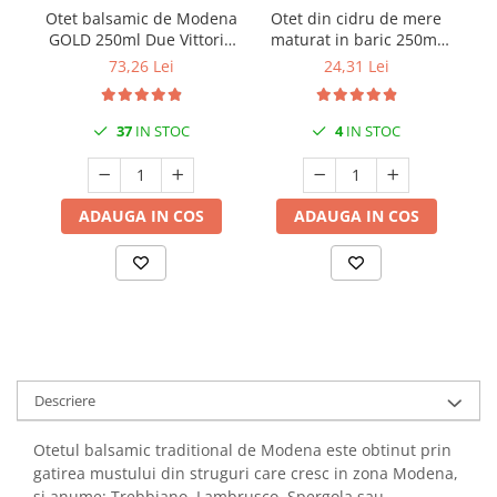
Otet balsamic de Modena
Otet din cidru de mere
Ot
GOLD 250ml Due Vittorie
maturat in baric 250ml
GO
Bio - I.G.P.
Due Vittorie
73,26 Lei
24,31 Lei
37
IN STOC
4
IN STOC
ADAUGA IN COS
ADAUGA IN COS
Descriere
Otetul balsamic traditional de Modena este obtinut prin
gatirea mustului din struguri care cresc in zona Modena,
si anume: Trebbiano, Lambrusco, Spergola sau