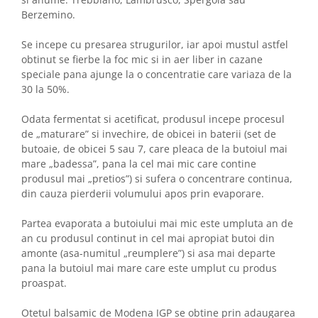
Berzemino.
Se incepe cu presarea strugurilor, iar apoi mustul astfel
obtinut se fierbe la foc mic si in aer liber in cazane
speciale pana ajunge la o concentratie care variaza de la
30 la 50%.
Odata fermentat si acetificat, produsul incepe procesul
de „maturare” si invechire, de obicei in baterii (set de
butoaie, de obicei 5 sau 7, care pleaca de la butoiul mai
mare „badessa”, pana la cel mai mic care contine
produsul mai „pretios”) si sufera o concentrare continua,
din cauza pierderii volumului apos prin evaporare.
Partea evaporata a butoiului mai mic este umpluta an de
an cu produsul continut in cel mai apropiat butoi din
amonte (asa-numitul „reumplere”) si asa mai departe
pana la butoiul mai mare care este umplut cu produs
proaspat.
Otetul balsamic de Modena IGP se obtine prin adaugarea